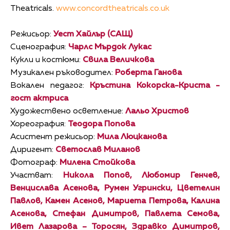
Theatricals.
www.concordtheatricals.co.uk
Режисьор:
Уест Хайлър (САЩ)
Сценография:
Чарлс Мърдок Лукас
Кукли и костюми:
Свила Величкова
Музикален ръководител:
Роберта Ганова
Вокален педагог:
Кръстина Кокорска-Криста -
гост актриса
Художествено осветление:
Лальо Христов
Хореография:
Теодора Попова
Асистент режисьор:
Мила Люцканова
Диригент:
Светослав Миланов
Фотограф:
Милена Стойкова
Участват:
Никола Попов, Любомир Генчев,
Венцислава Асенова, Румен Угрински, Цветелин
Павлов, Камен Асенов, Мариета Петрова, Калина
Асенова, Стефан Димитров, Павлета Семова,
Ивет Лазарова – Торосян, Здравко Димитров,