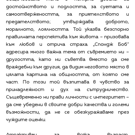
достойнството и подлостта, за суетата и
самоотвержеността, за приятелството и
предателството; утвърждава доброто,
моралното, лоялността. Той указва безспорно
правилната перспектива към живота – призовава
към любов и отрича страха. „Спондж Боб“
адресира много важна тема от съвремието ни –
другостта, като ни съветва вместо да сме
враждебни към другия, да видим неговото място в
цялата картина на общността, от която сме
част. По този той възпитава в чувство за
принадлежност и дух на сътрудничество.
Същевременно ни прави личности с интегритет –
да сме убедени в своите добри качества и големи
възможности, да не се обезкуражаваме през
чуждите оценки.
Атрактивен за всяка възраст,