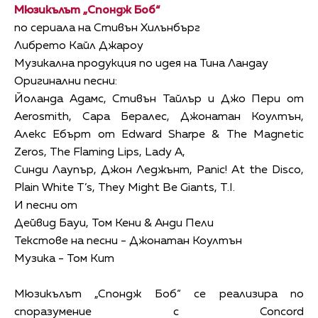
Мюзикълът „Спондж Боб“
по сериала на Стивън Хилънбърг
Либрето Кайл Джароу
Музикална продукция по идея на Тина Ландау
Оригинални песни:
Йоланда Адамс, Стивън Тайлър и Джо Пери от
Aerosmith, Сара Бералес, Джонатан Коултън,
Алекс Ебърт от Edward Sharpe & The Magnetic
Zeros, The Flaming Lips, Lady A,
Синди Лаупър, Джон Леджънт, Panic! At the Disco,
Plain White T’s, They Might Be Giants, T.I.
И песни от
Дейвид Бауи, Том Кени & Анди Пели
Текстове на песни - Джонатан Коултън
Музика - Том Кит
Мюзикълът „Спондж Боб“ се реализира по
споразумение с Concord