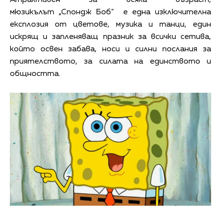
мюзикълът „Спондж Боб“ е една изключителна
експлозия от цветове, музика и танци, един
искрящ и запленяващ празник за всички сетива,
който освен забава, носи и силни послания за
приятелството, за силата на единството и
общността.