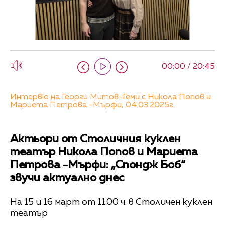
00:00 / 20:45
Интервю на Георги Митов-Геми с Никола Попов и
Мариета Петрова -Мърфи, 04.03.2025г.
Актьори от Столичния куклен
театър Никола Попов и Мариета
Петрова -Мърфи: „Спондж Боб“
звучи актуално днес
На 15 и 16 март от 11.00 ч. в Столичен куклен
театър