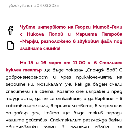
Публикувано на 04.03.2025
Чуйте интервюто на Георги Митов-Геми
с Никола Попов и Мариета Петрова
-Мърфи, разположено в звуковия файл под
главната снимка!
На 15 и 16 март от 11.00 ч. в Столичен
куклен театър
ще бъде показан „Спондж Боб“. С
добронамереност и чрез приключенията на
героите ни, мюзикълът учи как да бъдем смели
спасители на света. Когато сме изправени пред
трудности, да не се отказваме, а да вярваме – в
собствените сили, в приятелството, в утрешния
по-добър ден, който ще бъде такъв заради
нашите действия. Спектакълът разглежда важни
общочовешки теми в полярни двойки: за