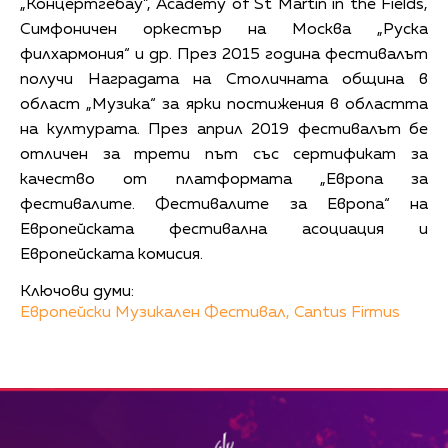
„Концертгебау”, Academy of St Martin in the Fields,
Симфоничен оркестър на Москва „Руска
филхармония“ и др. През 2015 година фестивалът
получи Наградата на Столичната община в
област „Музика“ за ярки постижения в областта
на културата. През април 2019 фестивалът бе
отличен за трети път със сертификат за
качество от платформата „Европа за
фестивалите. Фестивалите за Европа“ на
Европейската фестивална асоциация и
Европейската комисия.
Ключови думи:
Европейски Музикален Фестивал,
Cantus Firmus