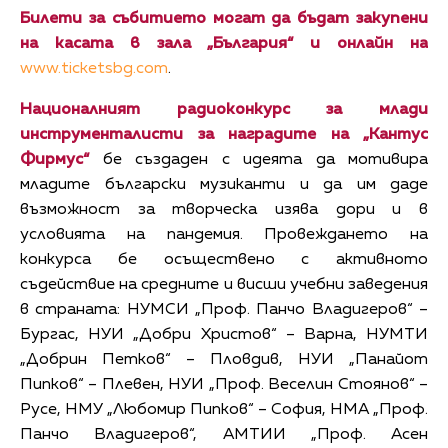
Билети за събитието могат да бъдат закупени
на касата в зала „България“ и онлайн на
www.ticketsbg.com
.
Националният радиоконкурс за млади
инструменталисти за наградите на „Кантус
Фирмус“
бе създаден с идеята да мотивира
младите български музиканти и да им даде
възможност за творческа изява дори и в
условията на пандемия. Провеждането на
конкурса бе осъществено с активното
съдействие на средните и висши учебни заведения
в страната: НУМСИ „Проф. Панчо Владигеров“ –
Бургас, НУИ „Добри Христов“ – Варна, НУМТИ
„Добрин Петков“ – Пловдив, НУИ „Панайот
Пипков“ – Плевен, НУИ „Проф. Веселин Стоянов“ –
Русе, НМУ „Любомир Пипков“ – София, НМА „Проф.
Панчо Владигеров“, АМТИИ „Проф. Асен