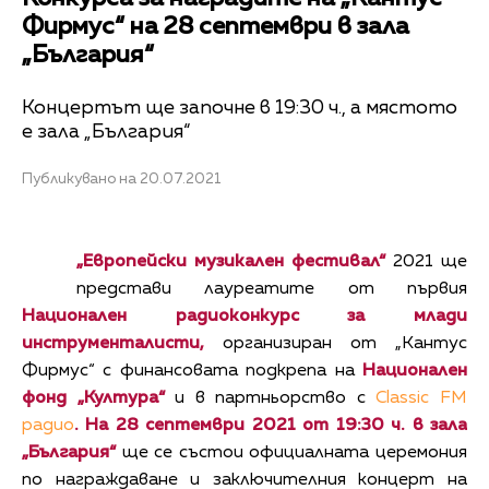
Фирмус“ на 28 септември в зала
„България“
Концертът ще започне в 19:30 ч., а мястото
е зала „България“
Публикувано на 20.07.2021
„Европейски музикален фестивал“
2021 ще
представи лауреатите от първия
Национален радиоконкурс за млади
инструменталисти,
организиран от „Кантус
Фирмус“ с финансовата подкрепа на
Национален
фонд „Култура“
и в партньорство с
Classic FM
радио
. На 28 септември 2021 от 19:30 ч. в зала
„България“
ще се състои официалната церемония
по награждаване и заключителния концерт на