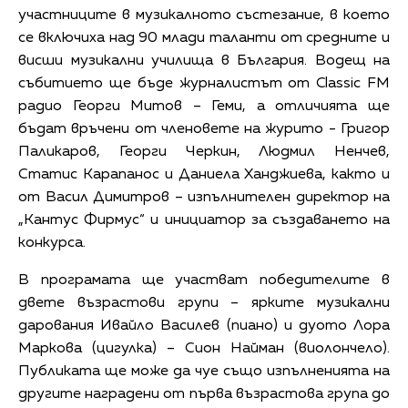
участниците в музикалното състезание, в което
се включиха над 90 млади таланти от средните и
висши музикални училища в България. Водещ на
събитието ще бъде журналистът от Classic FM
радио Георги Митов – Геми, а отличията ще
бъдат връчени от членовете на журито - Григор
Паликаров, Георги Черкин, Людмил Ненчев,
Статис Карапанос и Даниела Ханджиева, както и
от Васил Димитров – изпълнителен директор на
„Кантус Фирмус“ и инициатор за създаването на
конкурса.
В програмата ще участват победителите в
двете възрастови групи – ярките музикални
дарования Ивайло Василев (пиано) и дуото Лора
Маркова (цигулка) – Сион Найман (виолончело).
Публиката ще може да чуе също изпълненията на
другите наградени от първа възрастова група до