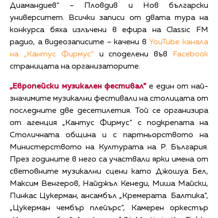
Диамандиев“ – Пловдив и Нов български
университет. Всички записи от двата тура на
конкурса бяха излъчени в ефира на Classic FM
радио, а видеозаписите – качени в
YouTube канала
на „Кантус Фирмус“
и споделени във
Facebook
страницата на организаторите.
„Европейски музикален фестивал”
е един от най-
значимите музикални фестивали на столицата от
последните две десетилетия. Той се организира
от агенция „Кантус Фирмус“ с подкрепата на
Столичната община и с партньорството на
Министерството на Културата на Р. България.
През годините в него са участвали ярки имена от
световните музикални сцени като Джошуа Бел,
Максим Венгеров, Найджъл Кенеди, Миша Майски,
Пинкас Цукерман, ансамбъл „Кремерата Балтика”,
„Цукерман чембър плейърс”, Камерен оркестър