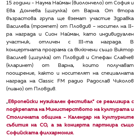
15 години - Наума Найман (виолончело) от София и
Ева Дончева (цигулка) от Варна. От втора
възрастова група ще вземат участие Здравка
Василева (тромпет) от Пловдив – носител на ІІ-
ра награда и Сион Найман, като индивидуален
участник, отличен с ІІІ-та награда. В
концертната програма са включени също Виктор
Василев (цигулка) от Пловдив и Стефан Славчев
(кларинет) от Варна, които получават
поощрение, както и носителят на специалната
награда на Classic FM радио Радослав Чиколов
(пиано) от Пловдив.
„
Европейски музикален фестивал“ се реализира с
подкрепата на Министерството на културата и
Столичната община - Календар на културните
събития на СО, а за концерта партнира също
Софийската филхармония.