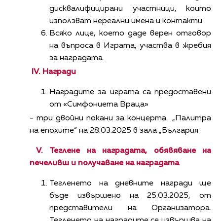
дисквалифицирани участници, които
използват нереални имена и контакти.
Всяко лице, което даде верен отговор
на въпроса в Играта, участва в жребия
за наградата.
IV.
Награди
Наградите за играта са предоставени
от «Симфониета Враца»
- три двойни покани за концерта „Палитра
на епохите“ на 28.03.2025 в зала „България
V. Теглене на наградата, обявяване на
печеливш и получаване на наградата
Тегленето на дневните награди ще
бъде извършено на 25.03.2025, от
представители на Организатора.
Тегленето на наградите се извършва на