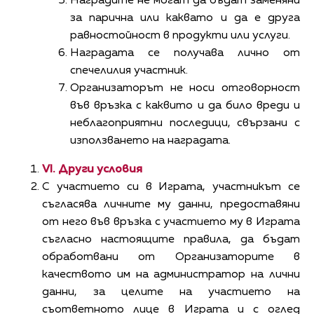
Наградите не могат да бъдат заменяни
за парична или каквато и да е друга
равностойност в продукти или услуги.
Наградата се получава лично от
спечелилия участник.
Организаторът не носи отговорност
във връзка с каквито и да било вреди и
неблагоприятни последици, свързани с
използването на наградата.
VI. Други условия
С участието си в Играта, участникът се
съгласява личните му данни, предоставяни
от него във връзка с участието му в Играта
съгласно настоящите правила, да бъдат
обработвани от Организаторите в
качеството им на администратор на лични
данни, за целите на участието на
съответното лице в Играта и с оглед