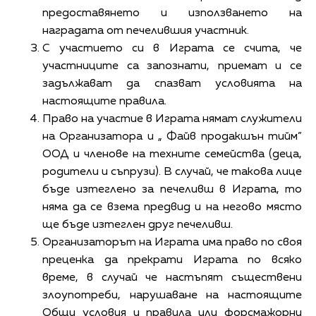
предоставянето и използването на
наградата от печелившия участник.
С участието си в Играта се счита, че
участниците са запознати, приемат и се
задължават да спазват условията на
настоящите правила.
Право на участие в Играта нямат служители
на Организатора и „ Файв продакшън тийм”
ООД и членове на техните семейства (деца,
родители и съпрузи). В случай, че такова лице
бъде изтеглено за печеливш в Играта, то
няма да се взема предвид и на негово място
ще бъде изтеглен друг печеливш.
Организаторът на Играта има право по своя
преценка да прекрати Играта по всяко
време, в случай че настъпят съществени
злоупотреби, нарушаване на настоящите
Общи условия и правила или форсмажорни