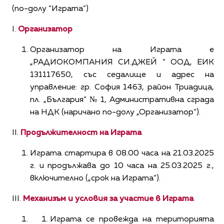
(по-долу “Играта”)
I.
Организатор
Организатор на Играта е
„РАДИОКОМПАНИЯ СИ.ДЖЕЙ “ OOД, ЕИК
131117650, със седалище и адрес на
управление: гр. София 1463, район Триадица,
пл. „България“ № 1, Административна сграда
на НДК (наричано по-долу „Организатор“).
II.
Продължителност на Играта
Играта стартира в 08.00 часа на 21.03.2025
г. и продължава до 10 часа на 25.03.2025 г.,
включително („срок на Играта“).
III.
Механизъм и условия за участие в Играта
Играта се провежда на територията