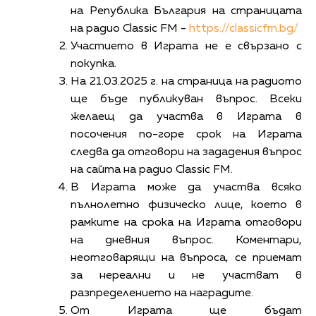
на Република България на страницата
на радио Classic FM -
https://classicfm.bg/
Участието в Играта не е свързано с
покупка.
На 21.03.2025 г. на страница на радиото
ще бъде публикуван въпрос. Всеки
желаещ да участва в Играта в
посочения по-горе срок на Играта
следва да отговори на зададения въпрос
на сайта на радио Classic FM.
В Играта може да участва всяко
пълнолетно физическо лице, което в
рамките на срока на Играта отговори
на дневния въпрос. Коментари,
неотговарящи на въпроса, се приемат
за нереални и не участват в
разпределението на наградите.
От Играта ще бъдат