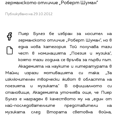
германското отличие „Роберт Шуман”
Публикувано на 29.10.2012
Пиер Булез бе избран за носител на
германското отличие „Роберт Шуман”, но в
една нова категория. Той получава тази
чест в номинацията „Поезия и музика”,
която тази година се връчва за първи път.
Академията на науките и литературата в
Майнц изрази мотивацията си така: „За
изключителен творчески живот в областта на
поезията и музиката." В официалното си
становище, Академията уточнява още, че Пиер
Булез е награден в качеството му на „един от
най-последователните представители на
музиката след Втората световна война,