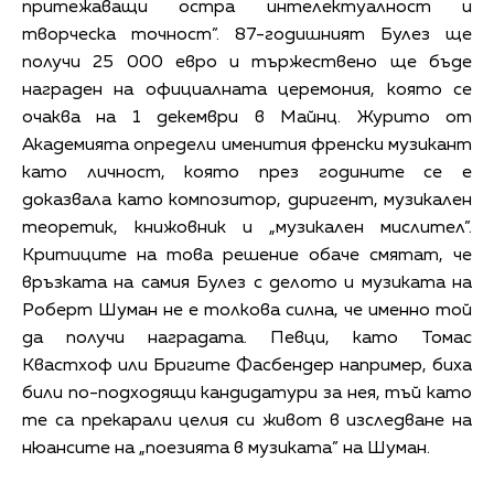
притежаващи остра интелектуалност и
творческа точност”. 87-годишният Булез ще
получи 25 000 евро и тържествено ще бъде
награден на официалната церемония, която се
очаква на 1 декември в Майнц. Журито от
Академията определи именития френски музикант
като личност, която през годините се е
доказвала като композитор, диригент, музикален
теоретик, книжовник и „музикален мислител”.
Критиците на това решение обаче смятат, че
връзката на самия Булез с делото и музиката на
Роберт Шуман не е толкова силна, че именно той
да получи наградата. Певци, като Томас
Квастхоф или Бригите Фасбендер например, биха
били по-подходящи кандидатури за нея, тъй като
те са прекарали целия си живот в изследване на
нюансите на „поезията в музиката” на Шуман.