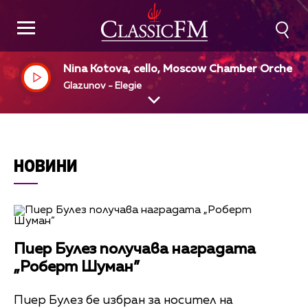
Nina Kotova, cello, Moscow Chamber Orchest
a, Constantin Orbelian, dir
Glazunov - Elegie
НОВИНИ
Пиер Булез получава наградата
„Роберт Шуман”
Пиер Булез бе избран за носител на