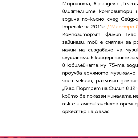
Моришита, в раздела „Театър
влиятелните композитори 
година по-късно след Сейдж
Imperiale за 2011г.
/“Маестро С
Композиторът Филип Глас 
завинаги, той е смятан за р
начин на създаване на муз
слушатели в концертните зал
в юбилейната му 75-та годин
проучва голямото музикално
чрез лекции, различни демо
„Глас: Портрет на Филип в 12 час
който бе показан миналата не
пък е и американската премие
оркестър на Далас.