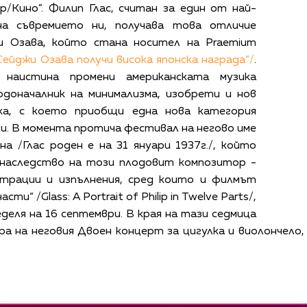
/Кино”. Филип Глас, считан за един от най-
на съвремието ни, получава това отличие
и Озава, който стана носител на Praemium
ейджи Озава получи висока японска награда“/
.
наистина промени американската музика
одоначалник на минимализма, изобрети и нов
ика, с което приобщи една нова категория
и. В момента протича фестивал на негово име
а /Глас роден е на 31 януари 1937г./, който
 наследство на този плодовит композитор -
нстрации и изпълнения, сред които и филмът
ти“ /Glass: A Portrait of Philip in Twelve Parts/,
деля на 16 септември. В края на тази седмица
ра на неговия Двоен концерт за цигулка и виолончел