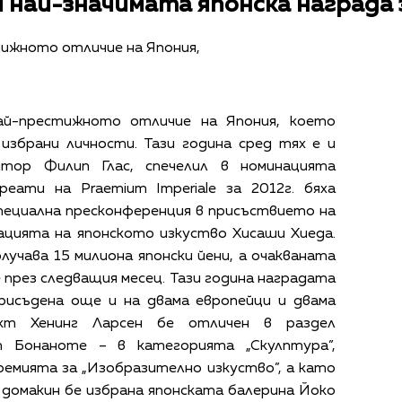
и най-значимата японска награда 
стижното отличие на Япония,
 най-престижното отличие на Япония, което
избрани личности. Тази година сред тях е и
итор Филип Глас, спечелил в номинацията
реати на Praemium Imperiale за 2012г. бяха
пециална пресконференция в присъствието на
ацията на японското изкуство Хисаши Хиеда.
учава 15 милиона японски йени, а очакваната
през следващия месец. Тази година наградата
присъдена още и на двама европейци и двама
ект Хенинг Ларсен бе отличен в раздел
т Бонаноте – в категорията „Скулптура”,
ремията за „Изобразително изкуство”, а като
домакин бе избрана японската балерина Йоко