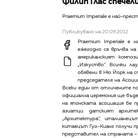
Филип Глас спечел
Praemium Imperiale е най-пре
Публикувано на 20.09.2012
Praemium Imperiale е
ежегодно се връчва на 
американският композ
„Изкуство”. Всички лау
обявени в Ню Йорк на с
председателя на Асоци
Всеки един от отличените пол
официална церемония ще бъде 
на японската асоциация бе 
азиатци: датският архит
„Архитектура”, италианецъ
китаецът Гуо-Кианг получи п
представител на страната – 