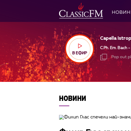
НОВИН
Capella Istrop
C.Ph. Em. Bach -
В ЕФИР
Pop out p
Pop out p
НОВИНИ