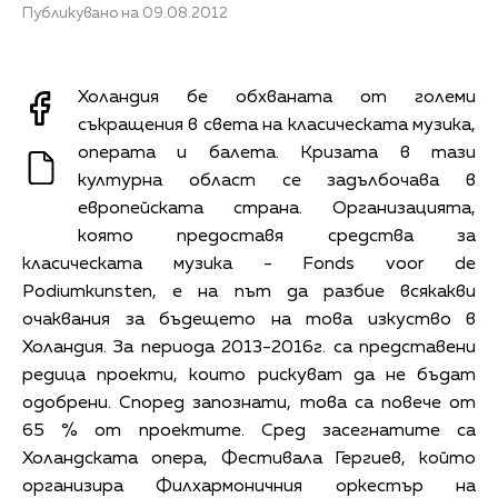
Публикувано на 09.08.2012
Холандия бе обхваната от големи
съкращения в света на класическата музика,
операта и балета. Кризата в тази
културна област се задълбочава в
европейската страна. Организацията,
която предоставя средства за
класическата музика - Fonds voor de
Podiumkunsten, е на път да разбие всякакви
очаквания за бъдещето на това изкуство в
Холандия. За периода 2013-2016г. са представени
редица проекти, които рискуват да не бъдат
одобрени. Според запознати, това са повече от
65 % от проектите. Сред засегнатите са
Холандската опера, Фестивала Гергиев, който
организира Филхармоничния оркестър на