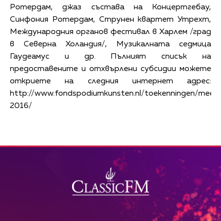
Ротердам, джаз състава на Концертгебау,
Синфония Ротердам, Струнен квартет Утрехт,
Международния органов фестивал в Харлем /град
в Северна Холандия/, Музикалната седмица
Гаудеамус и др. Пълният списък на
предоставените и отхвърлени субсидии можете
откриете на следния интернет адрес:
http://www.fondspodiumkunsten.nl/toekenningen/meerjar
2016/