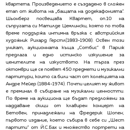
квартета. Произведението е създадено в сложен
етап от живота на „бащата на додекафонията”.
Шьонберг посвещава Квартет, оп.10 на
съпругата си Матилде Цемлински, която по това
време поддържа интимна връзка с австрийския
художник Рихард Герстл(1883-1908). Освен този
уникат, аукционната къща „Сотбис” в Париж
предлага и едно истинско изкушение за
ценителите на изкуството. На търга през
октомври ще се появят 450 предмети и музикални
партитури, които са били част от колекцията на
Андре Мейер (1884-1974). Почти целият му живот
е преминал в събиране на музикални ценностти.
По време на аукициона ще бъдат предложени за
наддаване скици от клавирен концерт на
Бетовен, принадлежали на Фредерик Шопен;
първото издание, което събира в себе си „Шест
партити” от Й.С.Бах и множество портрети на