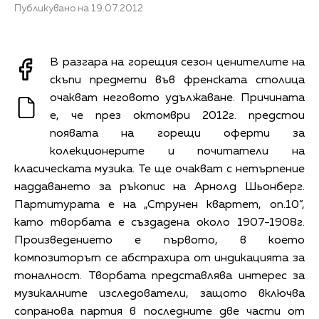
Публикувано на 19.07.2012
В разгара на горещия сезон ценителите на
скъпи предмети във френската столица
очакват неговото удължаване. Причината
е, че през октомври 2012г. предстои
появата на горещи оферти за
колекционерите и почитатели на
класическата музика. Те ще очакват с нетърпение
наддаването за ръкопис на Арнолд Шьонберг.
Партитурата е на „Струнен квартет, оп.10”,
като творбата е създадена около 1907-1908г.
Произведението е първото, в което
композиторът се абстрахира от индикацията за
тоналност. Творбата представлява интерес за
музикалните изследователи, защото включва
сопранова партия в последните две части от