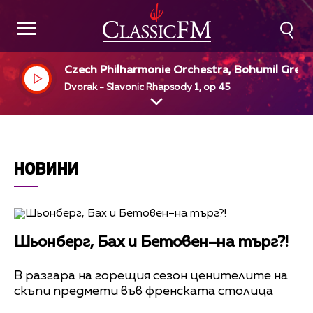
Czech Philharmonie Orchestra, Bohumil Grego
dir
Dvorak - Slavonic Rhapsody 1, op 45
НОВИНИ
Шьонберг, Бах и Бетовен–на търг?!
В разгара на горещия сезон ценителите на
скъпи предмети във френската столица