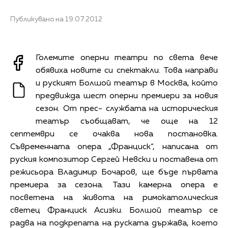
Публикувано на 19.07.2012
Големите оперни театри по света вече
обявиха новите си спектакли. Това направи
и руският Болшой театър в Москва, който
предвижда шест оперни премиери за новия
сезон. От прес- службата на историческия
театър съобщават, че още на 12
септември се очаква нова постановка.
Съвременната опера „Франциск“, написана от
руския композитор Сергей Невски и поставена от
режисьора Владимир Бочаров, ще бъде първата
премиера за сезона. Тази камерна опера е
посветена на живота на римокатолическия
светец Франциск Асизки. Болшой театър се
радва на подкрепата на руската държава, което