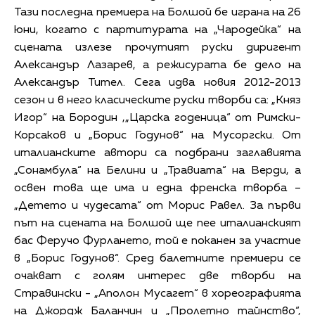
Тази последна премиера на Болшой бе играна на 26
юни, когато с партитурата на „Чародейка“ на
сцената излезе прочутият руски диригент
Александър Лазарев, а режисурата бе дело на
Александър Тител. Сега идва новия 2012-2013
сезон и в него класическите руски творби са: „Княз
Игор“ на Бородин ,„Царска годеница“ от Римски-
Корсаков и „Борис Годунов“ на Мусоргски. От
италианските автори са подбрани заглавията
„Сонамбула“ на Белини и „Травиата“ на Верди, а
освен това ще има и една френска творба –
„Детето и чудесата“ от Морис Равел. За първи
път на сцената на Болшой ще пее италианският
бас Феручо Фурлането, той е поканен за участие
в „Борис Годунов“. Сред балетните премиери се
очакват с голям интерес две творби на
Стравински - „Аполон Мусагет“ в хореографията
на Джордж Баланчин и „Пролетно тайнство“,