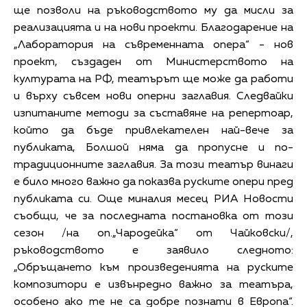
ще позволи на ръководството му да мисли за
реализацията и на нови проекти. Благодарение на
„Лаборатория на съвременната опера“ - нов
проект, създаден от Министерството на
културата на РФ, театърът ще може да работи
и върху съвсем нови оперни заглавия. Следвайки
изпитаните методи за съставяне на репертоар,
който да бъде привлекателен най-вече за
публиката, Болшой няма да пропусне и по-
традиционните заглавия. За този театър винаги
е било много важно да показва руските опери пред
публиката си. Още миналия месец РИА Новости
съобщи, че за последната постановка от този
сезон /на оп.„Чародейка“ от Чайковски/,
ръководството е заявило следното:
„Обръщането към произведенията на руските
композитори е извънредно важно за театъра,
особено ако те не са добре познати в Европа“.