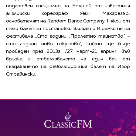
подготвен специално за Болшой от известния
английски хореограф Уейн Макгрегър,
основателят на Random Dance Company. Някои от
тези балетни постановки влизат и в рамките на
фестивала „Сто години „Пролетно тайнство“ –
сто години ново изкуство“, който ще бъде
проведен през 2013г. /27 март-21 април/, във
връзка с отбелязването на един век от
създаването на революционния балет на Игор
Стравински.