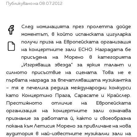
Публикувано на 08.07.2012
След номинацията през пролетта дойде
моментът, в който испанската цигуларка
получи приза на Европейската организация
на концертните зали ЕCHO. Наградата бе
присъдена на Морено в категорията
„Изгряваща звезда” за яркия талант и
силното присъствие на сцената. Това не е
първата награда за впечатляващата музикантка
– тя е печелила редица международни конкурси
като Концертино Прага, Сарасате и Крайслер.
Престижното отличие на Европейската
организация на концертните зали означава
признание за работата й, както и своеобразна
покана към Летисия Морено за привличане на нова
аудитория в най-известните музикални зали на