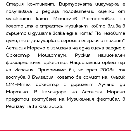
Стария континент. Виртуозната цигуларка е
получавала и редица положителни оценки от
музиканти като Мстислав Ростропович, за
когото „тя е страстен музикант, който влива в
сърцето и душата всяка една нота.” По неговите
думи, тя е „цигуларка с огромна енергия и талант”.
Летисия Морено е излизала на една сцена заедно с
Оркестър Моцартеум, Руския национален
филхармоничен оркестър, Националния оркестър
на Испания. Припомняме ви, че през 2008г. тя
гостува в България, когато бе солист на Класик
ФМ-Мтел оркестър с диригент Лучано ди
Мартино. В календара на Летисия Морено
предстои гостуване на Музикалния фестивал в
Рейнгау на 18 юли 2012г.