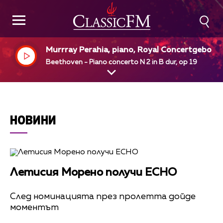
Murrray Perahia, piano, Royal Concertgebou
Orcestra, Amsterdam, Bernard Haitink, dir
Beethoven - Piano concerto N 2 in B dur, op 19
НОВИНИ
Летисия Морено получи ЕCHO
След номинацията през пролетта дойде
моментът