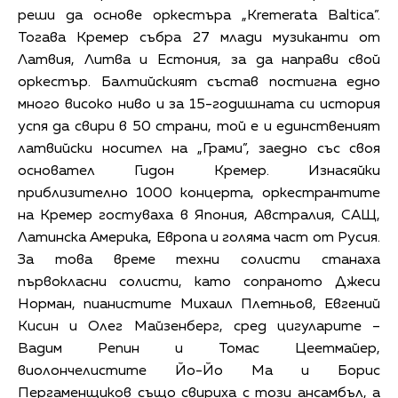
реши да основе оркестъра „Kremerata Baltica”.
Тогава Кремер събра 27 млади музиканти от
Латвия, Литва и Естония, за да направи свой
оркестър. Балтийският състав постигна едно
много високо ниво и за 15-годишната си история
успя да свири в 50 страни, той е и единственият
латвийски носител на „Грами”, заедно със своя
основател Гидон Кремер. Изнасяйки
приблизително 1000 концерта, оркестрантите
на Кремер гостуваха в Япония, Австралия, САЩ,
Латинска Америка, Европа и голяма част от Русия.
За това време техни солисти станаха
първокласни солисти, като сопраното Джеси
Норман, пианистите Михаил Плетньов, Евгений
Кисин и Олег Майзенберг, сред цигуларите –
Вадим Репин и Томас Цеетмайер,
виолончелистите Йо-Йо Ма и Борис
Пергаменщиков също свириха с този ансамбъл, а