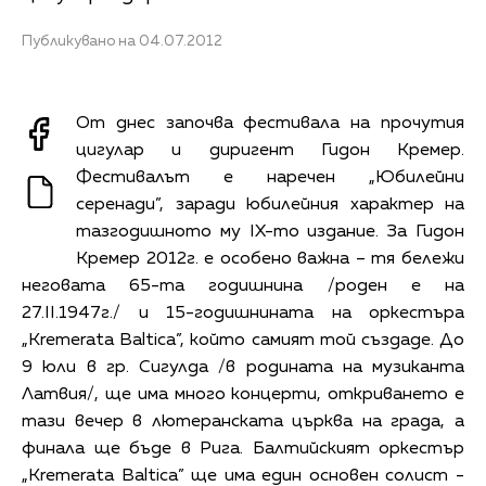
Публикувано на 04.07.2012
От днес започва фестивала на прочутия
цигулар и диригент Гидон Кремер.
Фестивалът е наречен „Юбилейни
серенади”, заради юбилейния характер на
тазгодишното му IX-то издание. За Гидон
Кремер 2012г. е особено важна – тя бележи
неговата 65-та годишнина /роден е на
27.II.1947г./ и 15-годишнината на оркестъра
„Kremerata Baltica”, който самият той създаде. До
9 юли в гр. Сигулда /в родината на музиканта
Латвия/, ще има много концерти, откриването е
тази вечер в лютеранската църква на града, а
финала ще бъде в Рига. Балтийският оркестър
„Kremerata Baltica” ще има един основен солист -