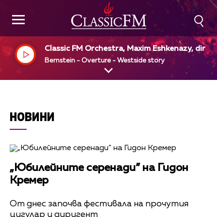
Classic FM Orchestra, Maxim Eshkenazy, dir
Bernstein - Overture - Westside story
НОВИНИ
„Юбилейните серенади” на Гидон
Кремер
От днес започва фестивала на прочутия
цигулар и диригент