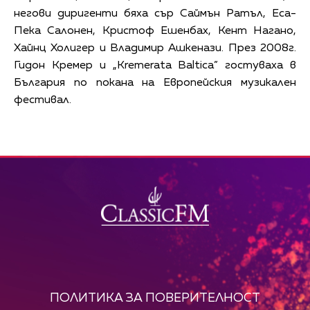
негови диригенти бяха сър Саймън Ратъл, Еса-
Пека Салонен, Кристоф Ешенбах, Кент Нагано,
Хайнц Холигер и Владимир Ашкенази. През 2008г.
Гидон Кремер и „Kremerata Baltica” гостуваха в
България по покана на Европейския музикален
фестивал.
ПОЛИТИКА ЗА ПОВЕРИТЕЛНОСТ