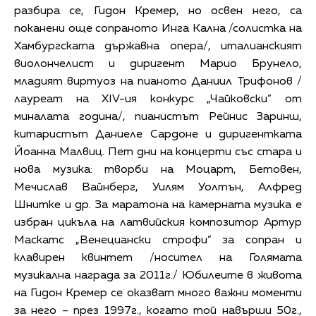
разбира се, Гидон Кремер, но освен него, са
поканени още сопраното Инга Кална /солистка на
Хамбургската държавна опера/, италианският
виолончелист и диригент Марио Брунело,
младият виртуоз на пианото Даниил Трифонов /
лауреат на XIV-ия конкурс „Чайковски” от
миналата година/, пианистът Рейнис Заринш,
китаристът Даниеле Сардоне и диригентката
Йоанна Малвиц. Пет дни на концерти със стара и
нова музика: творби на Моцарт, Бетовен,
Мечислав Вайнберг, Уилям Уолтън, Алфред
Шнитке и др. За маратона на камерната музика е
избран цикъла на латвийския композитор Артур
Маскатс „Венециански строфи” за сопран и
клавирен квинтет /носител на Голямата
музикална награда за 2011г./ Юбилеите в живота
на Гидон Кремер се оказват много важни моменти
за него – през 1997г., когато той навърши 50г.,