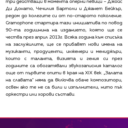
три действащи в момента оперни певици – Джойс
Ди Донато, Чечилия Бартоли и Джанет Бейкър,
редом до колегите си от по-старото поколение.
Gramophone стартира тази инициатива по повод
90-та годишнина на изданието, която ще се
чества през април 2013г. Всяка година към списъка
на заслужилите, ще се прибавят нови имена на
музиканти, продуценти, инженери и мениджъри,
които с таланта, визията и гения си през
годините са обогатявали звукозаписния каталог
още от първите опити в края на XIX век. „Залата
на славата“ няма да включва обаче композитори,
освен ако те не са били и изпълнители, нито пък
оркестри или хорови състави.