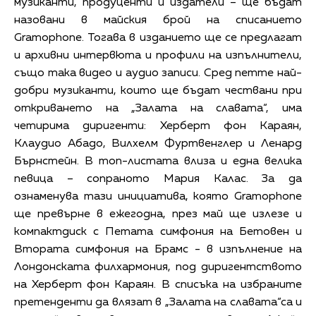
музиканти, продуценти и издатели – ще бъдат
назовани в майския брой на списанието
Gramophone. Тогава в изданието ще се предлагат
и архивни интервюта и профили на изпълнители,
също така видео и аудио записи. Сред петте най-
добри музиканти, които ще бъдат чествани при
откриването на „Залата на славата“, има
четирима диригенти: Херберт фон Караян,
Клаудио Абадо, Вилхелм Фуртвенглер и Ленард
Бърнстейн. В топ-листата влиза и една велика
певица – сопраното Мария Калас. За да
ознаменува тази инициатива, която Gramophone
ще превърне в ежегодна, през май ще излезе и
компактдиск с Петата симфония на Бетовен и
Втората симфония на Брамс - в изпълнение на
Лондонската филхармония, под диригентството
на Херберт фон Караян. В списъка на избраните
претенденти да влязат в „Залата на славата“са и