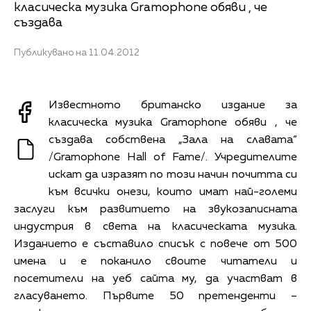
класическа музика Gramophone обяви , че
създава
Публикувано на 11.04.2012
Известното британско издание за
класическа музика Gramophone обяви , че
създава собствена „Зала на славата“
/Gramophone Hall of Fame/. Учредителите
искат да изразят по този начин почитта си
към всички онези, които имат най-големи
заслуги към развитието на звукозаписната
индустрия в света на класическата музика.
Изданието е съставило списък с повече от 500
имена и е поканило своите читатели и
посетители на уеб сайта му, да участват в
гласуването. Първите 50 претенденти –