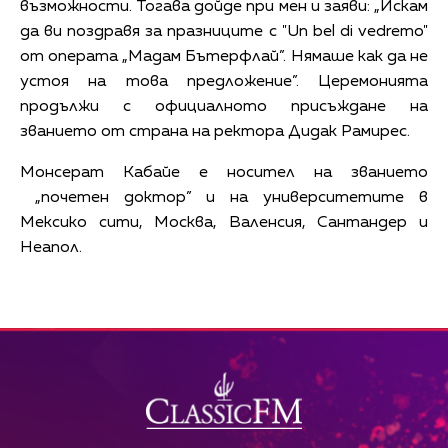
възможности. Тогава дойде при мен и заяви: „Искам
да ви поздравя за празниците с "Un bel di vedremo"
от операта „Мадам Бътерфлай”. Нямаше как да не
устоя на това предложение”. Церемонията
продължи с официалното присъждане на
званието от страна на ректора Дидак Рамирес.
Монсерат Кабайе е носител на званието
„почетен доктор” и на университетите в
Мексико сити, Москва, Валенсия, Сантандер и
Неапол.