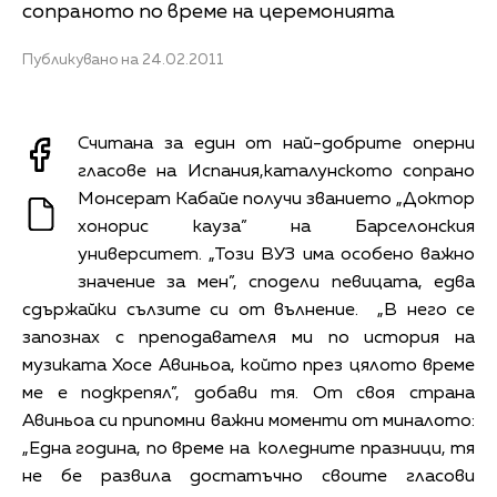
сопраното по време на церемонията
Публикувано на 24.02.2011
Считана за един от най-добрите оперни
гласове на Испания,каталунското сопрано
Монсерат Кабайе получи званието „Доктор
хонорис кауза” на Барселонския
университет. „Този ВУЗ има особено важно
значение за мен”, сподели певицата, едва
сдържайки сълзите си от вълнение. „В него се
запознах с преподавателя ми по история на
музиката Хосе Авиньоа, който през цялото време
ме е подкрепял”, добави тя. От своя страна
Авиньоа си припомни важни моменти от миналото:
„Една година, по време на коледните празници, тя
не бе развила достатъчно своите гласови