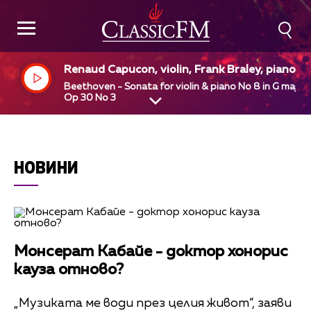
Renaud Capucon, violin, Frank Braley, piano
Beethoven - Sonata for violin & piano No 8 in G major
Op 30 No 3
НОВИНИ
Монсерат Кабайе - доктор хонорис
кауза отново?
„Музиката ме води през целия живот”, заяви