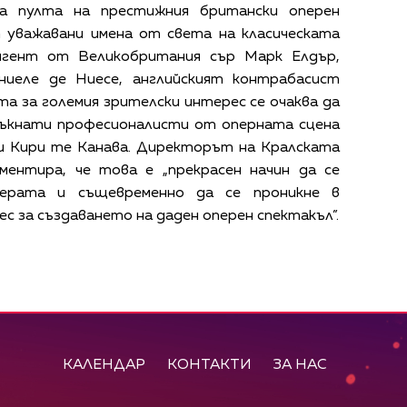
на пулта на престижния британски оперен
уважавани имена от света на класическата
игент от Великобритания сър Марк Елдър,
ниеле де Ниесе, английският контрабасист
та за големия зрителски интерес се очаква да
ъкнати професионалисти от оперната сцена
 и Кири те Канава. Директорът на Кралската
ментира, че това е „прекрасен начин да се
перата и същевременно да се проникне в
 за създаването на даден оперен спектакъл”.
КАЛЕНДАР
КОНТАКТИ
ЗА НАС