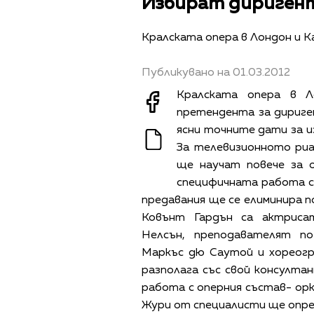
Избират диригент
Кралската опера в Лондон и К
Публикувано на 01.03.2012
Кралската опера в 
претендента за дириген
ясни точните дати за и
За телевизионното риа
ще научат повече за 
специфичната работа с 
предавания ще се елиминира 
Ковънт Гардън са актриса
Нелсън, преподавателят п
Маркъс дю Саутой и хореогр
разполага със свой консулт
работа с оперния състав- орк
Жури от специалисти ще опре