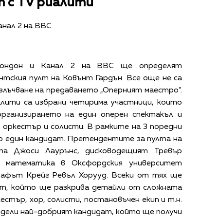
 с TV риалити
анал 2 на ВВС
Лондон и Канал 2 на ВВС ще определят
тския пулт на Ковънт Гардън. Все още не са
злъчване на предаването „Оперният маестро”.
лити са избрани четирима участници, които
организирането на един оперен спектакъл и
оркестър и солисти. В рамките на 3 поредни
по един кандидат. Претендентите за пулта на
та Джоси Лаурънс, дисководещият Тревър
о математика в Оксфордския университет
афът Крейг Ревъл Хорууд. Всеки от тях ще
ант, който ще разкрива детайли от сложната
естър, хор, солисти, постановъчен екип и т.н.
дели най-добрият кандидат, който ще получи