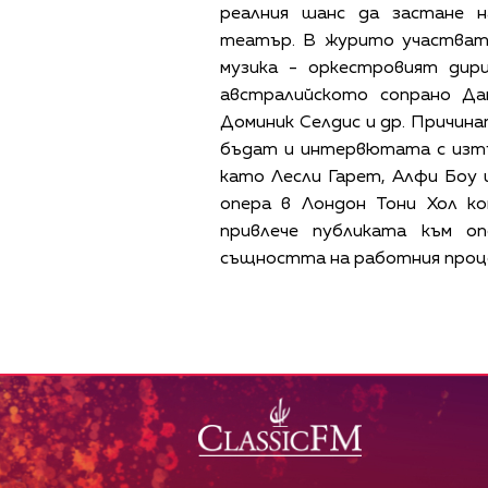
реалния шанс да застане 
театър. В журито участват 
музика - оркестровият дир
австралийското сопрано Да
Доминик Селдис и др. Причина
бъдат и интервютата с изт
като Лесли Гарет, Алфи Боу
опера в Лондон Тони Хол ко
привлече публиката към о
същността на работния процес