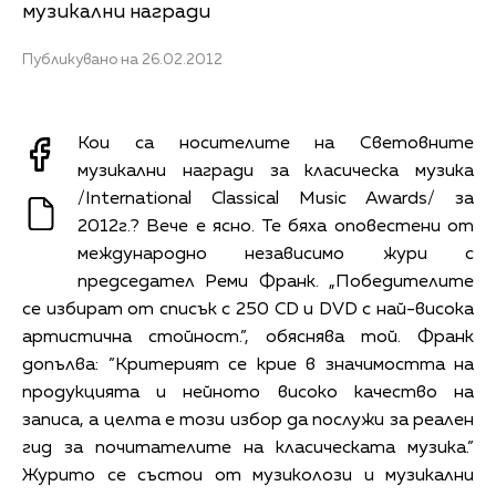
музикални награди
Публикувано на 26.02.2012
Кои са носителите на Световните
музикални награди за класическа музика
/International Classical Music Awards/ за
2012г.? Вече е ясно. Те бяха оповестени от
международно независимо жури с
председател Реми Франк. „Победителите
се избират от списък с 250 CD и DVD с най-висока
артистична стойност.”, обяснява той. Франк
допълва: ”Критерият се крие в значимостта на
продукцията и нейното високо качество на
записа, а целта е този избор да послужи за реален
гид за почитателите на класическата музика.”
Журито се състои от музиколози и музикални