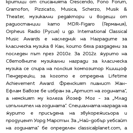
критици от списанията Crescendo, Fono Forum,
Gramofon, Pizzicato, Musica, Scherzo, Musik &
Theater, музикални редактори и водещи от
радиостанции като MDR-Figaro (Германия),
Orpheus Radio (Русия) и др. International Classical
Music Awards е наследник на Наградите за
класическа музика в Кан, които бяха раздадени за
последен път през 2010г. За 2012г. журито на
Световните музикални награди за класическа
музика се спира на полския композитор Кшищоф
Пендерецки, за когото е отредена Lifetime
Achievement Award. Френският пианист Жан-
Ефлам Бавозе бе избран за „Артист на годината”,
а немският му колега Йозеф Мог - за „Млад
изпълнител на годината”. Специалната награда на
журито е присъдена на звукорежисьора и
продуцент Уорд Марстън. За „Най-добър уебсайт
на годината” бе определен classicalplanet.com, а