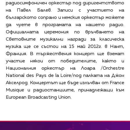
радиосимфоничен оркестър под диригентството
на Павел Балев. Записи с участието на
българското сопрано и немския оркестър можете
да чуете в програмата на нашето радио.
Официалната церемония по връчването на
Световните музикални награди за класическа
музика ще се състои на 15 май 2012г. в Нант,
Франция. В тържествения концерт ще вземат
участие някои от победителите, както и
Националния оркестър на Лоара /Orchestre
National des Pays de la Loire/под палката на Джон
Акселрод. Концертът ще бъде излъчван от France
Musique и радиостанциите, принадлежащи към
European Broadcasting Union.