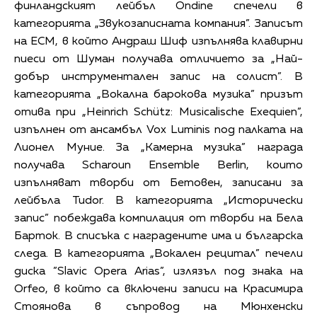
финландският лейбъл Ondine спечели в
категорията „Звукозаписната компания”. Записът
на ECM, в който Андраш Шиф изпълнява клавирни
пиеси от Шуман получава отличието за „Най-
добър инструментален запис на солист”. В
категорията „Вокална барокова музика” призът
отива при „Heinrich Schütz: Musicalische Exequien”,
изпълнен от ансамбъл Vox Luminis под палката на
Лионел Муние. За „Камерна музика” награда
получава Scharoun Ensemble Berlin, които
изпълняват творби от Бетовен, записани за
лейбъла Tudor. В категорията „Исторически
запис” побеждава компилация от творби на Бела
Барток. В списъка с наградените има и българска
следа. В категорията „Вокален рецитал” печели
диска ”Slavic Opera Arias”, излязъл под знака на
Orfeo, в който са включени записи на Красимира
Стоянова в съпровод на Мюнхенски