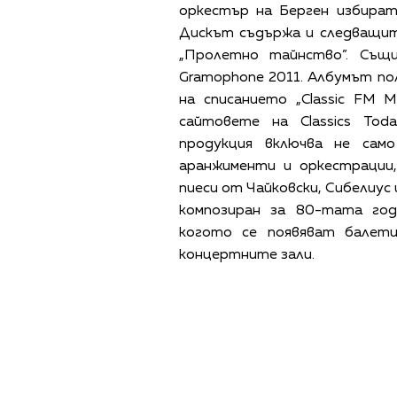
оркестър на Берген избира
Дискът съдържа и следващит
„Пролетно тайнство”. Същ
Gramophone 2011. Албумът полу
на списанието „Classic FM 
сайтовете на Classics Toda
продукция включва не сам
аранжименти и оркестрации,
пиеси от Чайковски, Сибелиус и
композиран за 80-тата го
когото се появяват балет
концертните зали.