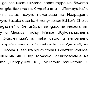
т да запишат цялата партитура на балета.
е два балета на Стравински - „Петрушка” и
ият запис получи номинация на Наградите
чи висока оценка в популярния Editor’s Choice
Magazine” и бе избран за диск на месеца от
y и Classics Today France. Звукозаписната
о „Жар-птица”, а така също и непознати
 изработени от Стравински за Дягилев, на
 Шопен. В записа присъства и Greeting Prelude,
дишнина на Пиер Монтьо, благодарение на
ите „Петрушка” и „Пролетно тайнство” в
КАЛЕНДАР
КОНТАКТИ
ЗА НАС