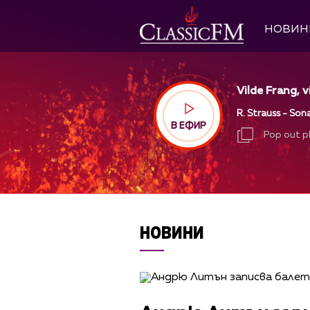
НОВИН
Vilde Frang, vi
R. Strauss - Sona
В ЕФИР
Pop out p
Pop out p
НОВИНИ