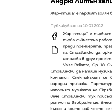
Андрю Литън запи
Жар-птица” е първият голям 
Публикувано на 10.01.2012
Жар-птица” е първият 
първа съвместна работа
преди премиерата, пре
на Стравински да орк
използва в друг проект.
Valse Brillante, Op. 18
Стравински да напише музик
компания. Спектакълът се 
народни приказки. Партиту
напомнят музиката на Скряби
вече Стравински тук присъ
ритмично въображение. Вмес
късно и които най-често се