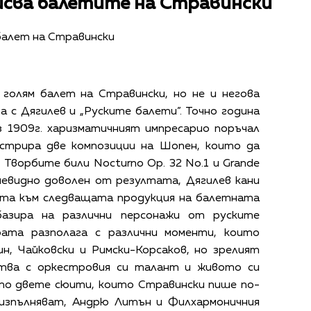
сва балетите на Стравински
балет на Стравински
голям балет на Стравински, но не и негова
 с Дягилев и „Руските балети”. Точно година
з 1909г. харизматичният импресарио поръчал
естрира две композиции на Шопен, които да
 Творбите били Nocturno Op. 32 No.1 и Grande
. Очевидно доволен от резултата, Дягилев кани
ата към следващата продукция на балетната
базира на различни персонажи от руските
рата разполага с различни моменти, които
н, Чайковски и Римски-Корсаков, но зрелият
ства с оркестровия си талант и живото си
то двете сюити, които Стравински пише по-
 изпълняват, Андрю Литън и Филхармоничния