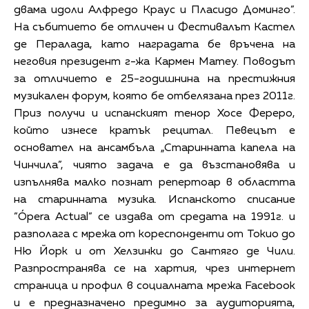
двама идоли Алфредо Краус и Пласидо Доминго”.
На събитието бе отличен и Фестивалът Кастел
де Пералада, като наградата бе връчена на
неговия президент г-жа Кармен Матеу. Поводът
за отличието е 25-годишнина на престижния
музикален форум, която бе отбелязана през 2011г.
Приз получи и испанският тенор Хосе Фереро,
който изнесе кратък рецитал. Певецът е
основател на ансамбъла „Старинната капела на
Чинчила”, чиято задача е да възстановява и
изпълнява малко познат репертоар в областта
на старинната музика. Испанското списание
”Ópera Actual” се издава от средата на 1991г. и
разполага с мрежа от кореспонденти от Токио до
Ню Йорк и от Хелзинки до Сантяго де Чили.
Разпространява се на хартия, чрез интернет
страница и профил в социалната мрежа Facebook
и е предназначено предимно за аудиторията,