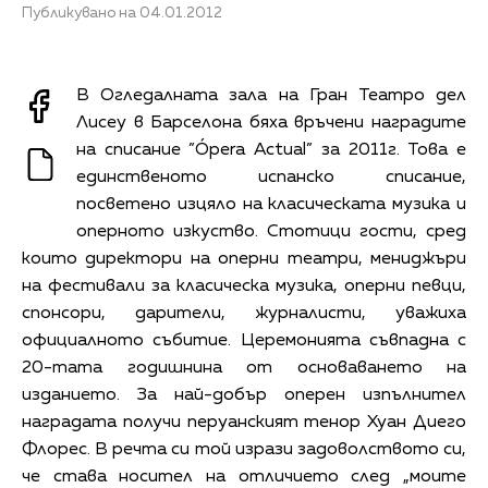
Публикувано на 04.01.2012
В Огледалната зала на Гран Театро дел
Лисеу в Барселона бяха връчени наградите
на списание ”Ópera Actual” за 2011г. Това е
единственото испанско списание,
посветено изцяло на класическата музика и
оперното изкуство. Стотици гости, сред
които директори на оперни театри, мениджъри
на фестивали за класическа музика, оперни певци,
спонсори, дарители, журналисти, уважиха
официалното събитие. Церемонията съвпадна с
20-тата годишнина от основаването на
изданието. За най-добър оперен изпълнител
наградата получи перуанският тенор Хуан Диего
Флорес. В речта си той изрази задоволството си,
че става носител на отличието след „моите