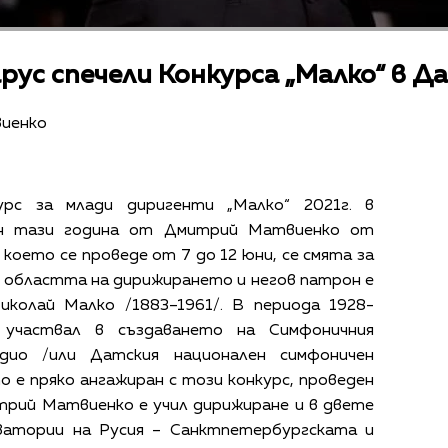
ус спечели Конкурса „Малко“ в Д
иенко
урс за млади диригенти „Малко“ 2021г. в
лен тази година от Дмитрий Матвиенко от
което се проведе от 7 до 12 юни, се смята за
 областта на дирижирането и негов патрон е
иколай Малко /1883–1961/. В периода 1928-
 участвал в създаването на Симфоничния
ио /или Датския национален симфоничен
 е пряко ангажиран с този конкурс, проведен
итрий Матвиенко е учил дирижиране и в двете
рватории на Русия – Санктпетербургската и