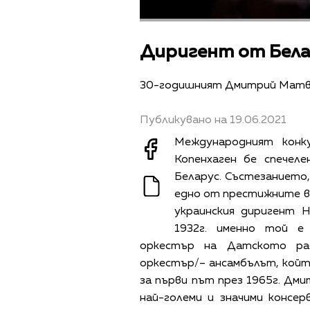
Диригент от Белар
30-годишният Дмитрий Матв
Публикувано на 19.06.2021
Международният конк
Копенхаген бе спече
Беларус. Състезанието, 
едно от престижните в
украинския диригент Н
1932г. именно той е
оркестър на Датското рад
оркестър/– ансамбълът, който
за първи път през 1965г. Дм
най-големи и значими консе