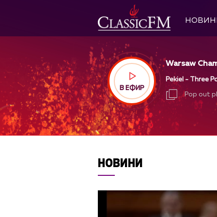
НОВИН
Warsaw Chamb
Pekiel - Three P
В ЕФИР
Pop out p
Pop out p
НОВИНИ