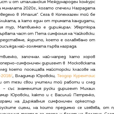
лист и от италианския Международен конкурс
а миналата 2020г., когато спечели Наградата
ведено в Италия“. Сега в Копенхаген той бе
бликата, а като един от тримата кандидати,
ия тур, Матвиенко е дирижирал: Увертюра
първата част от Пета симфония на Чайковски.
представяне, журито, което е оглавявано от
 присъжда най-голямата първа награда.
виенко, започнал най-напред като хоров
о оперно-симфоничен диригент в Московската
 след което посещава майсторски класове на
–2018/
,
Владимир Юровски,
Теодор Курентзис
ои от
тези свои учители той работи и след
 – със знаменития руски диригент Михаил
имир Юровски, както и с Василий Петренко,
ограми на Държавния симфоничен оркестър
 руските сцени, на които предимно се изявява, от