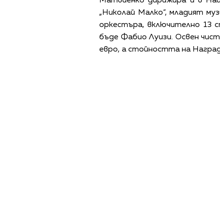
Матвиенко дирижира и в Нац
„Николай Малко“, младият му
оркестъра, включително 13 с
бъде Фабио Луизи. Освен чист
евро, а стойността на Наград
ПОЛИТИКА ЗА 