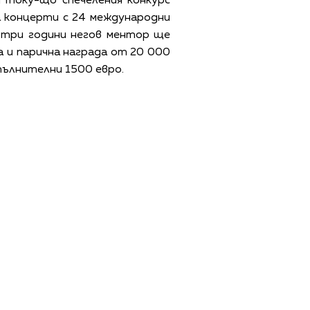
 току-що спечеления конкурс
а концерти с 24 международни
а три години негов ментор ще
а и парична награда от 20 000
пълнителни 1500 евро.
ЩИ УСЛОВИЯ