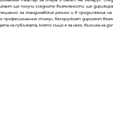
ионалния театър за опера и балет на Беларус. След
зикант ще получи следните възможности: ще дирижир
пециално за скандинавския регион и в продължение н
о професионалния стимул, белоруският диригент взим
ата на публиката, която също е за него, възлиза на до
КАЛЕНДАР
КОНТАКТИ
ЗА НАС
ПОВЕРИТЕЛНОСТ
КОДЕКС ЗА ПОВЕДЕНИЕ НА ДОСТАВЧИЦИТЕ
ОБ
©
2026
Радиокомпания Си.Джей ООД. Всички права са запазени.