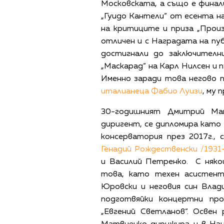
Московската, а също е фина
„Гуидо Кантели“ от есента н
на критиците и приза „Произ
отличен и с Наградата на пу
достигнали до заключителн
„Маскарад“ на Карл Нилсен и 
Именно заради това негово 
италианеца Фабио Луизи
, му
30-годишният Дмитрий Мат
диригент, се дипломира кат
консерватория през 2017г.,
Генадий Рождественски /1931
и Василий Петренко.
С няк
това, като техен асистент
Юровски и неговия син Влад
подготвяйки концертни пр
„Евгений Светланов“. Освен