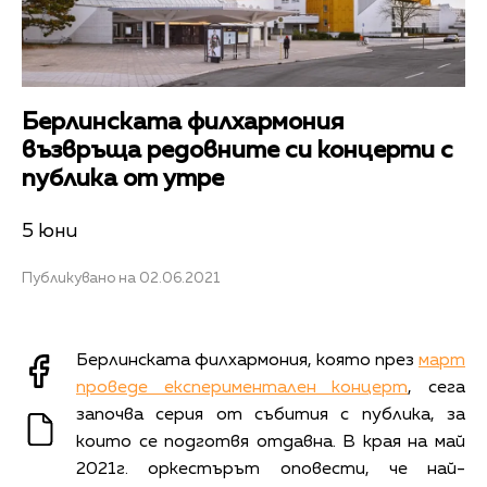
Берлинската филхармония
възвръща редовните си концерти с
публика от утре
5 юни
Публикувано на 02.06.2021
Берлинската филхармония, която през
март
проведе експериментален концерт
, сега
започва серия от събития с публика, за
които се подготвя отдавна. В края на май
2021г. оркестърът оповести, че най-