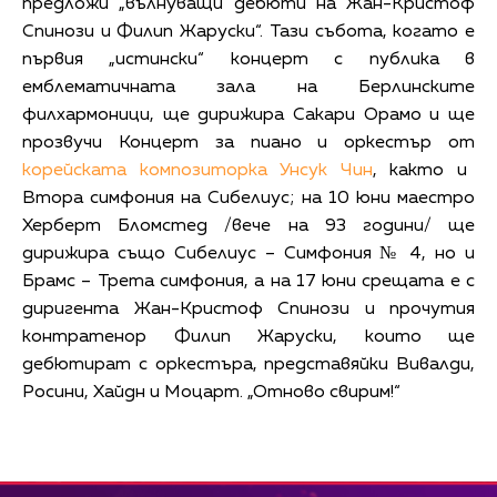
предложи „вълнуващи дебюти на Жан-Кристоф
Спинози и Филип Жаруски“. Тази събота, когато е
първия „истински“ концерт с публика в
емблематичната зала на Берлинските
филхармоници, ще дирижира Сакари Орамо и ще
прозвучи Концерт за пиано и оркестър от
корейската композиторка Унсук Чин
, както и
Втора симфония на Сибелиус; на 10 юни маестро
Херберт Бломстед /вече на 93 години/ ще
дирижира също Сибелиус – Симфония № 4, но и
Брамс – Трета симфония, а на 17 юни срещата е с
диригента Жан-Кристоф Спинози и прочутия
контратенор Филип Жаруски, които ще
дебютират с оркестъра, представяйки Вивалди,
Росини, Хайдн и Моцарт. „Отново свирим!“