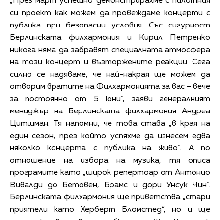
„През март успешно демонстрирахме с пилотния
си проект как можем да провеждаме концерти с
публика при безопасни условия. Със сигурност
Берлинската филхармония и Кирил Петренко
никога няма да забравят специалната атмосфера
на този концерт и възторжените реакции. Сега
силно се надяваме, че най-накрая ще можем да
отворим вратите на Филхармонията за вас – вече
за постоянно от 5 юни“, заяви генералният
мениджър на Берлинската филхармония Андреа
Цитшман. Тя напомни, че това става „в края на
един сезон, през който успяхме да изнесем едва
няколко концерта с публика на живо“. А по
отношение на избора на музика, тя описа
програмите като „широк репертоар от Антонио
Вивалди до Бетовен, Брамс и дори Унсук Чин“.
Берлинската филхармония ще приветства „стари
приятели като Херберт Бломстед“, но и ще