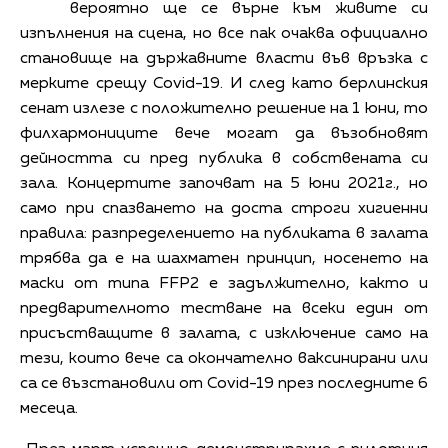
вероятно ще се върне към живите си
изпълнения на сцена, но все пак очаква официално
становище на държавните власти във връзка с
мерките срещу Covid-19. И след като берлинския
сенат излезе с положително решение на 1 юни, то
филхармониците вече могат да възобновят
дейността си пред публика в собствената си
зала. Концертите започват на 5 юни 2021г., но
само при спазването на доста строги хигиенни
правила: разпределението на публиката в залата
трябва да е на шахматен принцип, носенето на
маски от типа FFP2 е задължително, както и
предварителното тестване на всеки един от
присъстващите в залата, с изключение само на
тези, които вече са окончателно ваксинирани или
са се възстановили от Covid-19 през последните 6
месеца.