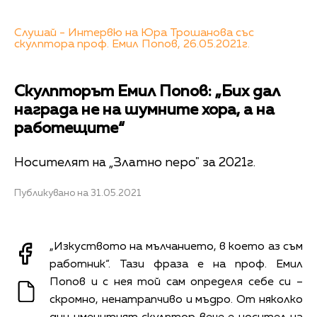
Слушай - Интервю на Юра Трошанова със
скулптора проф. Емил Попов, 26.05.2021г.
Скулпторът Емил Попов: „Бих дал
награда не на шумните хора, а на
работещите“
Носителят на „Златно перо" за 2021г.
Публикувано на 31.05.2021
„Изкуството на мълчанието, в което аз съм
работник“. Тази фраза е на проф. Емил
Попов и с нея той сам определя себе си –
скромно, ненатрапчиво и мъдро. От няколко