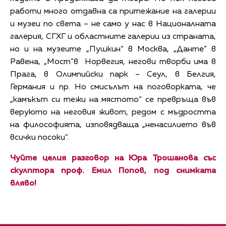
работи много отдавна са притежание на галерии
и музеи по света – не само у нас в Националната
галерия, СГХГ и областните галерии из страната,
но и на музеите „Пушкин“ в Москва, „Данте“ в
Равена, „Мост”в Норвегия, негови творби има в
Прага, в Олимпийски парк – Сеул, в Белгия,
Германия и пр. Но смисълът на поговорката, че
„камъкът си тежи на мястото“ се превръща във
веруюто на неговия живот, редом с мъдростта
на философията, изповядваща „ненасилието във
всички посоки“.
Чуйте целия разговор на Юра Трошанова със
скулптора проф. Емил Попов, под снимката
вляво!