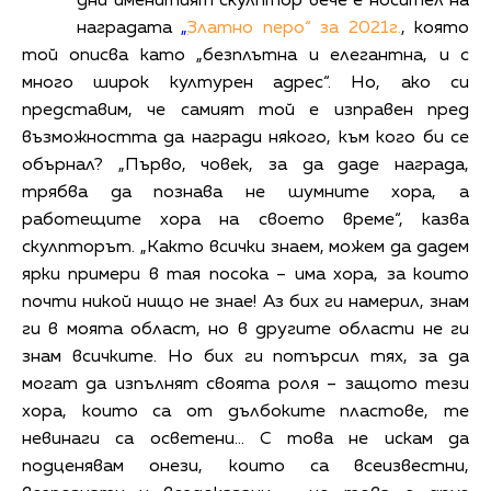
дни именитият скулптор вече е носител на
наградата
„
Златно перо“ за 2021г.
, която
той описва като „безплътна и елегантна, и с
много широк културен адрес“. Но, ако си
представим, че самият той е изправен пред
възможността да награди някого, към кого би се
обърнал? „Първо, човек, за да даде награда,
трябва да познава не шумните хора, а
работещите хора на своето време“, казва
скулпторът. „Както всички знаем, можем да дадем
ярки примери в тая посока – има хора, за които
почти никой нищо не знае! Аз бих ги намерил, знам
ги в моята област, но в другите области не ги
знам всичките. Но бих ги потърсил тях, за да
могат да изпълнят своята роля – защото тези
хора, които са от дълбоките пластове, те
невинаги са осветени… С това не искам да
подценявам онези, които са всеизвестни,