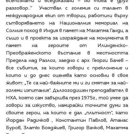
всепознати и вседоказани – но това е друг
разговор…“ Участвал с големия си талант в
международния екип от творци, работили върху
сътворяването на Националния мемориал на
Солния поход в Индия в памет на Махатма Ганди, а
също и в проекта за изграждане на монумента в
памет на героите от Илинденско-
Преображенското въстание в местността
Предела над Разлог, заедно с арх. Георги Бачев –
все събития, за които говори с преклонение и
които и до днес оценява като основни в своя
живот: „Те са най-важните ми и ги смятам за най-
големи изпитания“. Дългогодишен преподавател в
НХА, която сам завършва през 1975г., той умее да
говори за изкуство, намирайки точните думи за
своите герои, на които е дал „плътност“, като
Йордан Радичков , Константин Павлов, Атанас
Буров, Златю Бояджиев, Григор Вачков, Махатма