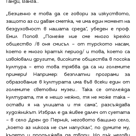
Ганди, Ванга…
„Безценно е това да се говори за изкуството,
защото аз си давам сметка, че има един момент на
бездуховност в нашата среда“, убеден е проф.
Емил Попов. „Понеже ние сме много крехко
общество /в оня смисъл – от турското насам,
което е много кратък период/ и това, което са
извоювали другите, високите общества в посока
култура – ето това трябва да са ни големите
примери! Например: безплатни програми за
образование в културата има във всеки един от
големите световни музеи… Така се отглежда
културата, тя е нещо нежно, тя не може така –
остави я на улицата и тя сама“, разсъждава
художникът. Избрал е да живее далеч от суетата
– в село Дрен до Перник, неговото бащино село,
„което аз никога не съм напускал“, по думите му,
където и продължава да твори. Но пък негови