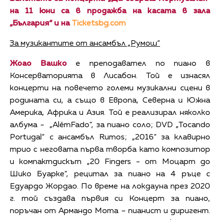
на 11 юни са в продажба на касата в зала
„България“ и на
Ticketsbg.com
За музикантите от ансамбъл „Румош“
Жоао Вашко
е преподавател по пиано в
Консерваторията в Лисабон. Той е изнасял
концерти на повечето големи музикални сцени в
родината си, а също в Европа, Северна и Южна
Америка, Африка и Азия. Той е реализирал няколко
албума - „AlémFado“, за пиано соло; DVD „Tocando
Portugal“ с ансамбъл Rumos; „2016“ за клавирно
трио с неговата първа творба като композитор
и компактдискът „20 Fingers - от Моцарт до
Шико Буарке“, рецитал за пиано на 4 ръце с
Едуардо Жордао. По време на локдауна през 2020
г. той създава първия си Концерт за пиано,
поръчан от Армандо Мота – пианист и диригент.