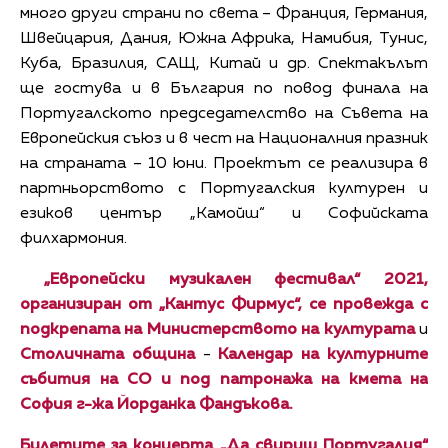
много други страни по света – Франция, Германия,
Швейцария, Дания, Южна Африка, Намибия, Тунис,
Куба, Бразилия, САЩ, Китай и др. Спектакълът
ще гостува и в България по повод финала на
Португалското председателство на Съвета на
Европейския съюз и в чест на Националния празник
на страната – 10 юни. Проектът се реализира в
партньорството с Португалския културен и
езиков център „Камойш“ и Софийската
филхармония.
„Европейски музикален фестивал“ 2021,
организиран от „Кантус Фирмус“, се провежда с
подкрепата на
Министерството на културата
и
Столичната община
-
Календар на културните
събития на СО и под патронажа на кмета на
София г-жа Йорданка Фандъкова.
Билетите за концерта „Да свириш Португалия“