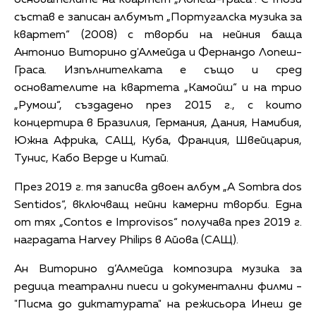
състав е записан албумът „Португалска музика за
квартет“ (2008) с творби на нейния баща
Антонио Виторино д'Алмейда и Фернандо Лопеш-
Граса. Изпълнителката е също и сред
основателите на квартета „Камойш“ и на трио
„Румош“, създадено през 2015 г., с които
концертира в Бразилия, Германия, Дания, Намибия,
Южна Африка, САЩ, Куба, Франция, Швейцария,
Тунис, Кабо Верде и Китай.
През 2019 г. тя записва двоен албум „A Sombra dos
Sentidos“, включващ нейни камерни творби. Една
от тях „Contos e Improvisos“ получава през 2019 г.
наградата Harvey Philips в Айова (САЩ).
Ан Виторино д’Алмейда композира музика за
редица театрални пиеси и документални филми -
"Писма до диктатурата" на режисьора Инеш де