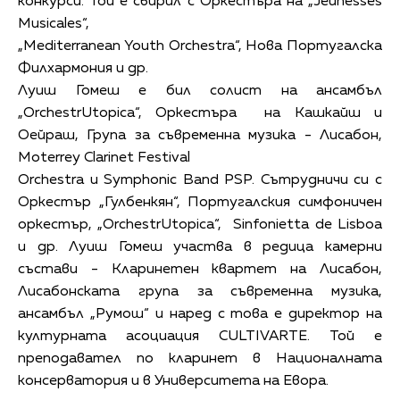
конкурси. Той е свирил с Оркестъра на „Jeunesses
Musicales“,
„Mediterranean Youth Orchestra“, Нова Португалска
Филхармония и др.
Луиш Гомеш е бил солист на ансамбъл
„OrchestrUtopica“, Оркестъра на Кашкайш и
Оейраш, Група за съвременна музика - Лисабон,
Moterrey Clarinet Festival
Orchestra и Symphonic Band PSP. Сътрудничи си с
Оркестър „Гулбенкян“, Португалския симфоничен
оркестър, „OrchestrUtopica“, Sinfonietta de Lisboa
и др. Луиш Гомеш участва в редица камерни
състави - Кларинетен квартет на Лисабон,
Лисабонската група за съвременна музика,
ансамбъл „Румош“ и наред с това е директор на
културната асоциация CULTIVARTE. Той е
преподавател по кларинет в Националната
консерватория и в Университета на Евора.