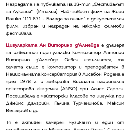
Наградата на публиката на 18-тия „Фестивалът
на Лукания“ (Италия). Най-новият филм на Жоао
Вашко ”111 671 - Балада за пиано” е документален
филм, избран и награден на няколко филмови
фестивала.
Цигуларката Ан Виторино д’Алмейда
е дъщеря
на известния португалски композитор Антонио
Виторино д’Алмейда. Освен изпълнител, тя
самата също е композитор и преподавател в
Националната консерватория в Лисабон. Родена е
през 1978 г. и завършва Висшата национална
оркестрова академия (ANSO) при Агнес Сароси.
Посещавала е майсторски класове по цигулка при
Джеймс Далгрийн, Галина Турчанинова, Максим
Венгеров и др.
Тя е активен камерен музикант и един от
основателите на квартет „Лопеш-Граса“. С този