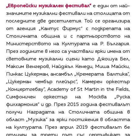
„Европейски музикален фестивал”
е един от най-
значимите музикални фестивали на столицата от
последните две десетилетия. Той се организира
от агенция „Кантус Фирмус“ с подкрепата на
Столичната община и с партньорството на
Министерството на Културата на Р. България.
През годините в него са участвали ярки имена от
световните музикални сцени като Джошуа Бел,
Максим Венгеров, Найджъл Кенеди, Миша Майски,
Пинкас Цукерман, ансамбъл „Кремерата Балтика”,
„Цукерман чембър плейърс”, Камерен оркестър
„Концертгебау”, Academy of St Martin in the Fields,
Симфоничен оркестър на Москва „Руска
филхармония“ и др. През 2015 година фестивалът
получи Наградата на Столичната община в
област „Музика“ за ярки постижения в областта
на културата. През април 2019 фестивалът бе
отличен за трети път със сертификат за