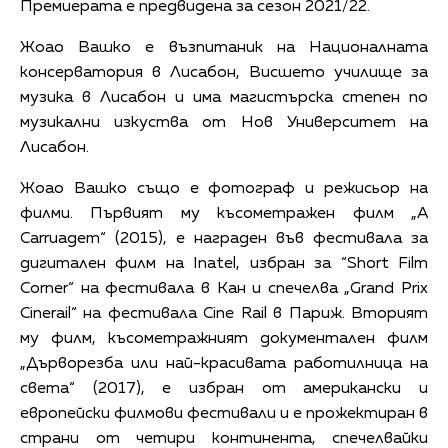
Премиерата е предвидена за сезон 2021/22.
Жоао Вашко е възпитаник на Националната
консерватория в Лисабон, Висшето училище за
музика в Лисабон и има магистърска степен по
музикални изкуства от Нов Университет на
Лисабон.
Жоао Вашко също е фотограф и режисьор на
филми. Първият му късометражен филм „A
Carruagem“ (2015), е награден във фестивала за
дигитален филм на Inatel, избран за “Short Film
Corner“ на фестивала в Кан и спечелва „Grand Prix
Cinerail“ на фестивала Cine Rail в Париж. Вторият
му филм, късометражният документален филм
„Дърворезба или най-красивата работилница на
света“ (2017), е избран от американски и
европейски филмови фестивали и е прожектиран в
страни от четири континента, спечелвайки