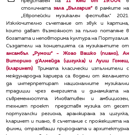
представен на
11 юни от 19:00ч
. в
столичната
зала „България“
в рамките на
„Европейски музикален фестивал“ 2021.
Изключително съчетание от звук и картина,
които дават възможност за пълно потапяне в
богатата и неповторима култура на Португалия.
Създатели на концепцията са музикантите от
ансамбъл „Румош“ - Жоао Вашко (пиано), Ан
Виторино д'Алмейда (цигулка) и Луиш Гомеш,
(кларинет)
. Тримата класически изпълнители с
международна кариера са водени от желанието
да интерпретират националните музикални
традиции чрез енергията и динамиката на
съвременността. Иновативен и амбициозен,
техният проект представя музика от десет
португалски региона, аранжирана за цигулка,
кларинет и пиано, в съчетание с прожекцията на
филми, отразяващи природната и архитектурна