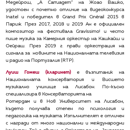
Медейрош, „A Carruagem“ на Жоао Вашко,
удостоен с почетно отличие на видеоконкурса
Inatel и победител в Grand Prix Cinérail 2015 в
Париж. През 2017, 2018 и 2019 Ан е официален
композитор на фестивала Gravíssimo! и често
пише музика за Камерния оркестър на Кашкайш и
Оейраш. През 2019 г. прави оркестрация на
сигнала за новините на Националната телевизия
и радио на Португалия (RTP).
Луиш Гомеш (кларинет)
е възпитаник на
Националната консерватория и Висшето
музикално училище на Лисабон. По-късно
специализира в Консерваторията на
Ротердам и в Нов Университет на Лисабон,
където получава степен по психология и
педагогика на музиката. Изпълнителят е отличен
с награди от много национални и международни