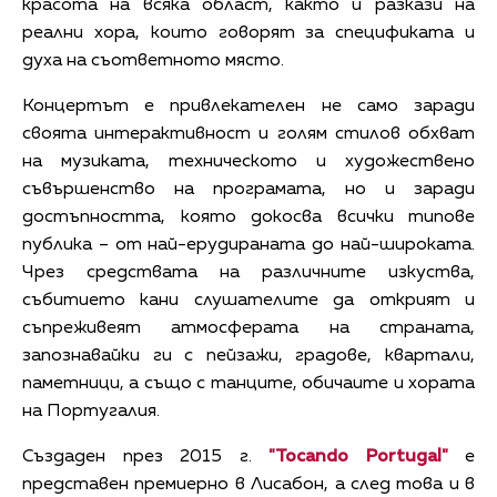
красота на всяка област, както и разкази на
реални хора, които говорят за спецификата и
духа на съответното място.
Концертът е привлекателен не само заради
своята интерактивност и голям стилов обхват
на музиката, техническото и художествено
съвършенство на програмата, но и заради
достъпността, която докосва всички типове
публика – от най-ерудираната до най-широката.
Чрез средствата на различните изкуства,
събитието кани слушателите да открият и
съпреживеят атмосферата на страната,
запознавайки ги с пейзажи, градове, квартали,
паметници, а също с танците, обичаите и хората
на Португалия.
Създаден през 2015 г.
"Tocando Portugal"
е
представен премиерно в Лисабон, а след това и в