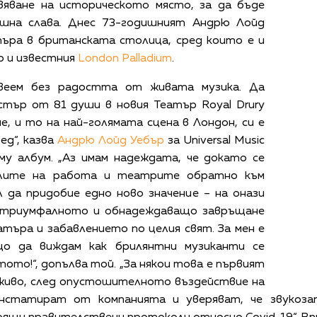
вяване на историческото място, за да бъде
ашна слава. Днес 73-годишният Андрю Лойд
ра в британската столица, сред които е и
то и известния
London Palladium
.
ивеем без радостта от живата музика. Да
стър от 81 души в новия Театър Royal Drury
е, и то на най-голямата сцена в Лондон, си е
ед“, казва
Андрю Лойд Уебър
за Universal Music
му албум. „Аз имам надеждата, че докато се
елите на работа и театрите обратно към
 да придобие едно ново значение – на онази
а триумфалното и обнадеждаващо завръщане
търа и забавлението по целия свят. За мен е
що да виждам как брилянтни музиканти се
ото!“, допълва той. „За някои това е първият
 живо, след опустошителното въздействие на
онстатират от компанията и уверяват, че звукоза