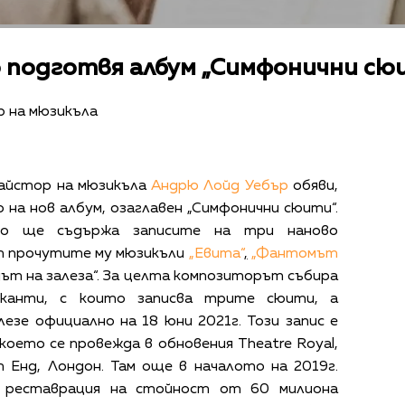
 подготвя албум „Симфонични сю
 на мюзикъла
айстор на мюзикъла
Андрю Лойд Уебър
обяви,
 на нов албум, озаглавен „Симфонични сюити“.
то ще съдържа записите на три наново
т прочутите му мюзикъли
„Евита“
,
„Фантомът
дът на залеза“. За целта композиторът събира
канти, с които записва трите сюити, а
езе официално на 18 юни 2021г. Този запис е
което се провежда в обновения Theatre Royal,
т Енд, Лондон. Там още в началото на 2019г.
а реставрация на стойност от 60 милиона