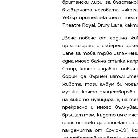
британски лири за възстано
възвърната неговата няког
Уебър притежава шест театъ
Theatre Royal, Drury Lane, как
„Вече повече от година ж
организираш и събереш орке
Lane за това първо изпълнени
една много важна стъпка напр
Group, които издават новия 
борим да върнем изпълнит
живота, този албум би могъл
музика, която олицетворяв
на живото музициране, на теа
прекрасно и много вълнува
връщат там, където им е мяст
шанс отново да записват на
пандемията от Covid-19“, к