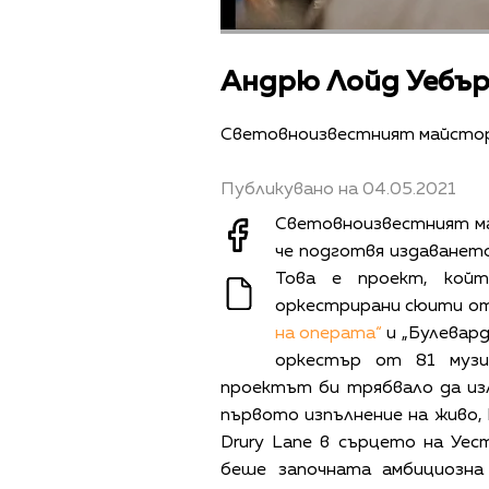
Андрю Лойд Уебър
Световноизвестният майстор
Публикувано на 04.05.2021
Световноизвестният м
че подготвя издаването
Това е проект, кой
оркестрирани сюити о
на операта“
и „Булевар
оркестър от 81 музи
проектът би трябвало да изл
първото изпълнение на живо, 
Drury Lane в сърцето на Уес
беше започната амбициозн