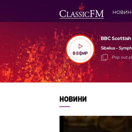
НОВИН
BBC Scottish
Sibelius - Symph
В ЕФИР
Pop out p
Pop out p
НОВИНИ