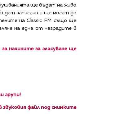
слушванията ще бъдат на живо
 бъдат записани и ще могат да
елите на Classic FM също ще
еляне на една от наградите в
за начините за гласуване ще
и групи!
 звуковия файл под снимките