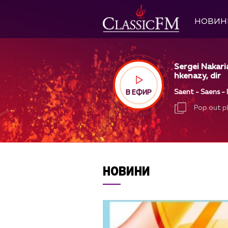
НОВИН
Sergei Nakari
hkenazy, dir
Saent - Saens - 
В ЕФИР
Pop out p
Pop out p
НОВИНИ