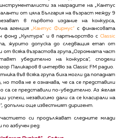
 инструменталисти за наградите на „Кантус
аланти от цяла България на възраст между 9
езават в първото издание на конкурса,
лна агенция
„Кантус Фирмус“
с финансовата
н фонд „Култура“ и в партньорство с
Classic
та, журито допуска до следващия етап от
и от всяка възрастова група.„Огромната част
авят убедително на конкурса“, сподели
ор Паликаров в интервю за Classic FM радио.
стника във всяка група биха могли да попаднат
, но това не е означава, че са се представили
о са се представили по-убедително. Аз желая
щи успехи, независимо дали са се класирали на
е“, допълни още известният диригент.
частието си продължават следните млади
по азбучен ред: