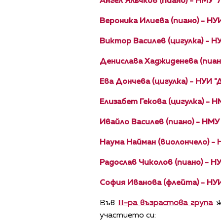
Ангел Ялъчков (пиано) - НМУ
Вероника Илиева (пиано) -
Виктор Василев (цигулка) -
Денислава Хаджиденева (пиан
Ева Дончева (цигулка) - 
Елизабет Гекова (цигулка
Ивайло Василев (пиано) - НМУ
Наума Найман (виолончело
Радослав Чиколов (пиано) -
София Иванова (флейта) - НУ
Във
ІІ-ра възрастова група
ж
участието си: