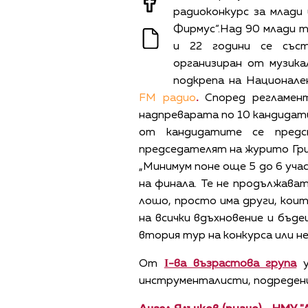
радиоконкурс за млади
Фирмус“.Над 90 млади т
и 22 години се съст
организиран от музика
подкрепа на Национале
FM радио
.
Според регламен
надпреварата по 10 кандидат
от кандидатите се предст
председателят на журито Григ
„Минимум поне още 5 до 6 уча
на финала. Те не продължават
лошо, просто има други, коит
на всички вдъхновение и бъде
втория тур на конкурса или н
От
І-ва възрастова група
у
инструменталисти, подредени 