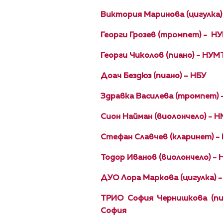
Виктория Маринова (цигулка)
Георги Грозев (тромпет) - Н
Георги Чиколов (пиано) - НУ
Доач Бездюз (пиано) – НБУ
Здравка Василева (тромпет) 
Сион Найман (виолончело) - Н
Стефан Славчев (кларинет) -
Тодор Иванов (виолончело) - 
ДУО Лора Маркова (цигулка) -
ТРИО София Чернишкова (пиа
София