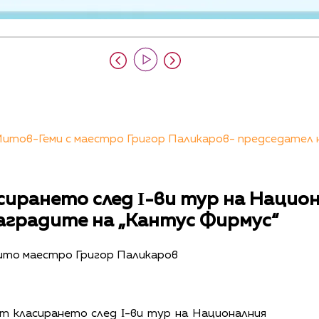
Митов-Геми с маестро Григор Паликаров- председател 
сирането след І-ви тур на Нацио
наградите на „Кантус Фирмус“
ито маестро Григор Паликаров
т класирането след І-ви тур на Националния