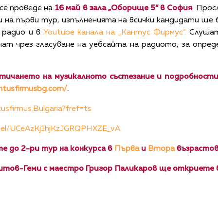
се проведе на
16 май в зала „Оборище 5“ в София
. Про
 на първи тур, изпълненията на всички кандидати ще
M радио и в
Youtube канала на „Кантус Фирмус“
.
Слушат
ат чрез гласуване на уебсайта на радиото, за опред
тичането на музикалното състезание и подробности 
antusfirmusbg.com/
.
sfirmus.Bulgaria?fref=ts
nnel/UCeAzKj1hjKzJGRQPHXZE_vA
е до 2-ри тур на конкурса в
Първа
и
Втора
възрастов
итов-Геми с маестро Григор Паликаров ще откриете в