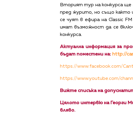
Вторият тур на конкурса ще 
пред журито, но също както и
се чуят в ефира на Classic F
имат възможност да се включ
конкурса.
Актуална информация за про
бъдат поместени на:
http://c
https://www.facebook.com/Cantu
https://www.youtube.com/cha
Вижте списъка на допуснатит
Цялото интервю на Георги М
вляво.