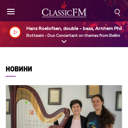
Hans Roelofsen, double - bass, Arnhem Philha
monic Orchestra, Alun Francis, dir, Marien van
Bottesini - Duo Concertant on themes from Bellini
taalen, cello
НОВИНИ