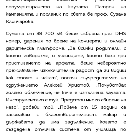
популяризирането на каузата. Патрон на
кампанията и посланик по света бе проф. Сузана
Клинчарова.
Сумата от 38 700 лв. беше събрана през DMS
номер, дарения по време на концерти и онлайн
дарителска платформа. „За всички родители, с
които говорихме, и учениците, които бяха при
пристигането на арфата, беше невероятно
преживяване- изключителна радост да ги видиш
как стоят и чакат“, посочи съучредителят на
сдружението Алексей Христов. „Почувствах
голямо облекчение, че вече е изпълнена каузата.
Инструментът е тук. Предстои много свирене на
него“, добави той. „Повече от 15 години се
занимавам с благотворителност, макар и
държавата да има задължение, когато е
създадена отлична система от училища по