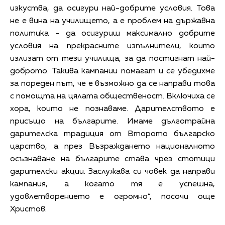
изкуства, да осигури най-добрите условия. Това
не е вина на училището, а е проблем на държавна
политика - да осигуриш максимално добрите
условия на прекрасните изпълнители, които
излизат от тези училища, за да постигнат най-
доброто. Такива кампании помагат и се убедихме
за пореден път, че е възможно да се направи това
с помощта на цялата общественост. Включиха се
хора, които не познаваме. Дарителството е
присъщо на българите. Имаме дълготрайна
дарителска традиция от Второто българско
царство, а през Възраждането националното
осъзнаване на българите става чрез стотици
дарителски акции. Заслужава си човек да направи
кампания, а когато тя е успешна,
удовлетворението е огромно“, посочи още
Христов.