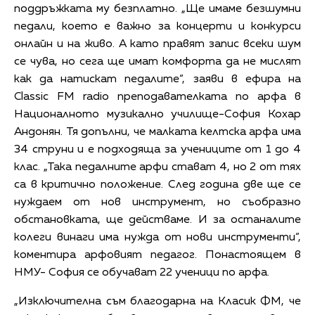
поддръжката му безплатно. „Ще имаме безшумни
педали, което е важно за концерти и конкурси
онлайн и на живо. А като правят запис всеки шум
се чува, но сега ще имат комфорта да не мислят
как да натискат педалите“, заяви в ефира на
Classic FM radio преподавателката по арфа в
Националното музикално училище-София Кохар
Андонян. Тя допълни, че малката келтска арфа има
34 струни и е подходяща за учениците от 1 до 4
клас. „Така педалните арфи стават 4, но 2 от тях
са в критично положение. След година две ще се
нуждаем от нов инструмент, но съобразно
обстановката, ще действаме. И за останалите
колеги винаги има нужда от нови инструменти“,
коментира арфовият педагог. Понастоящем в
НМУ- София се обучават 22 ученици по арфа.
„Изключителна съм благодарна на Класик ФМ, че