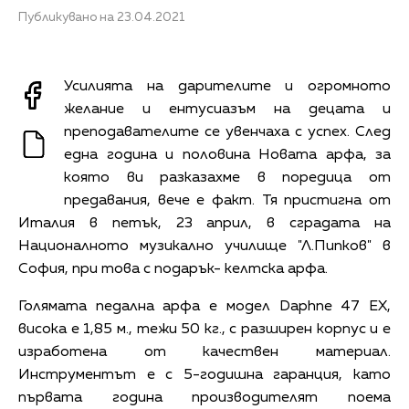
Публикувано на 23.04.2021
Усилията на дарителите и огромното
желание и ентусиазъм на децата и
преподавателите се увенчаха с успех. След
една година и половина Новата арфа, за
която ви разказахме в поредица от
предавания, вече е факт. Тя пристигна от
Италия в петък, 23 април, в сградата на
Националното музикално училище "Л.Пипков" в
София, при това с подарък- келтска арфа.
Голямата педална арфа е модел Daphne 47 EX,
висока е 1,85 м., тежи 50 кг., с разширен корпус и е
изработена от качествен материал.
Инструментът е с 5-годишна гаранция, като
първата година производителят поема