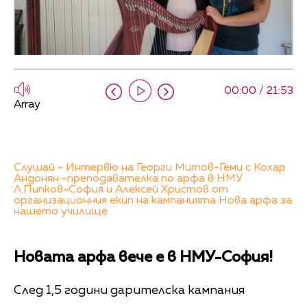
00:00 / 21:53
Array
Слушай - Интервю на Георги Митов-Геми с Кохар
Андонян -преподавателка по арфа в НМУ
Л.Пипков-София и Алексей Христов от
организационния екип на кампанията Нова арфа за
нашето училище
Новата арфа вече е в НМУ-София!
След 1,5 години дарителска кампания