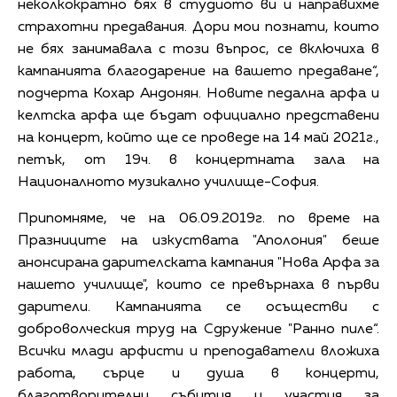
неколкократно бях в студиото ви и направихме
страхотни предавания. Дори мои познати, които
не бях занимавала с този въпрос, се включиха в
кампанията благодарение на вашето предаване“,
подчерта Кохар Андонян. Новите педална арфа и
келтска арфа ще бъдат официално представени
на концерт, който ще се проведе на 14 май 2021г.,
петък, от 19ч. в концертната зала на
Националното музикално училище-София.
Припомняме, че на 06.09.2019г. по време на
Празниците на изкуствата "Аполония" беше
анонсирана дарителската кампания "Нова Арфа за
нашето училище", които се превърнаха в първи
дарители. Кампанията се осъществи с
доброволческия труд на Сдружение "Ранно пиле“.
Всички млади арфисти и преподаватели вложиха
работа, сърце и душа в концерти,
благотворителни събития и участия за