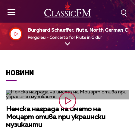
Burghard Schaeffer, flute, North German Ch
ber Orchestra, Mathieu Lange, dir
Pergolesi - Concerto for Flute in G dur
НОВИНИ
Немска награда на името на
Моцарт отива при украински
музиканти