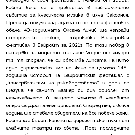
ежегодно и своя фестивал в Кемниц от 1995г.,
който вече се е превърнал в най-голямото
събитие за класическа музика в цяла Саксония.
Преди да получи наградата си от този фестивал
обаче, 43-годишната Оксана Линив ще направи
исторически дебют, откривайки Вагнеровия
фестивал в Байройт за 2021г. По този повод в
интервю за модното списание Vogue от януари
т.г. тя споделя, че си обяснява липсата на нито
едно диригентско име на жена за цялата 145-
годишна история на Байройтския фестивал с
„консерватизъм на ръководството“ и дори се
шегува, че самият Вагнер би бил доволен от
назначаването й, защото жените в неговите
опери са „доста еманципирани“. Според нея, с всяка
година ще ставаме свидетели на все повече жени,
които ще бъдат канени на диригентския пулт от
главните театри по света. „През последните