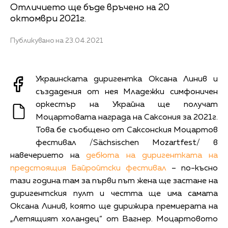
Отличието ще бъде връчено на 20
октомври 2021г.
Публикувано на 23.04.2021
Украинската диригентка Оксана Линив и
създадения от нея Младежки симфоничен
оркестър на Украйна ще получат
Моцартовата награда на Саксония за 2021г.
Това бе съобщено от Саксонския Моцартов
фестивал /Sächsischen Mozartfest/ в
навечерието на
дебюта на диригентката на
предстоящия Байройтски фестивал
– по-късно
тази година там за първи път жена ще застане на
диригентския пулт и честта ще има самата
Оксана Линив, която ще дирижира премиерата на
„Летящият холандец“ от Вагнер. Моцартовото