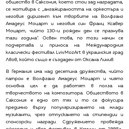
общество в Саксония, което стои зад наградата,
се мотивира с „ангажираността на оркестъра и
неговия диригент към творбите на Волфганг
Амадеус Моцарт и неговия син Франц Ксавер
Моцарт, чийто 130-и рожден ден се празнува
тази година“. Освен това, по този начин се
подчертава и приноса на Международния
класически фестивал LvivMozArt в украинския град
Лвов, който също е създаден от Оксана Линив.
В Германия има над десетина дружества, чийто
патрон е Волфганг Амадеус Моцарт и чиято
основна цел е да работят в полза на
творчеството на композитора. Обществото в
Саксония е едно от тях и то се фокусира
предимно върху популяризирането на млади
музиканти, чрез отпускането на стипендии и
спонсорски награди. Сдружението провежда