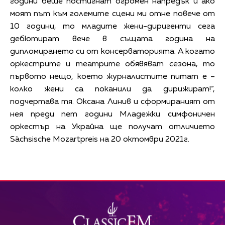
години беше постигнат огромен напредък и ако
моят път към големите сцени ми отне повече от
10 години, то младите жени-диригенти сега
дебютират вече в същата година на
дипломирането си от консерваторията. А когато
оркестрите и театрите обявяват сезона, то
първото нещо, което журналистите питат е –
колко жени са поканили да дирижират!“,
подчертава тя. Оксана Линив и сформираният от
нея преди пет години Младежки симфоничен
оркестър на Украйна ще получат отличието
Sächsische Mozartpreis на 20 октомври 2021г.