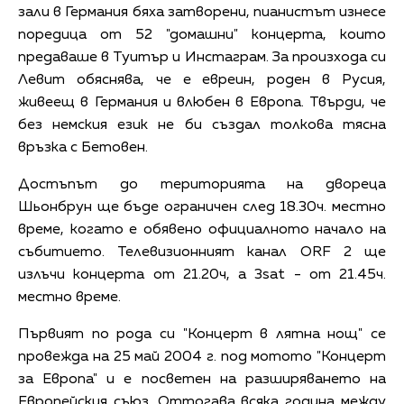
зали в Германия бяха затворени, пианистът изнесе
поредица от 52 "домашни" концерта, които
предаваше в Туитър и Инстаграм. За произхода си
Левит обяснява, че е евреин, роден в Русия,
живеещ в Германия и влюбен в Европа. Твърди, че
без немския език не би създал толкова тясна
връзка с Бетовен.
Достъпът до територията на двореца
Шьонбрун ще бъде ограничен след 18.30ч. местно
време, когато е обявено официалното начало на
събитието. Телевизионният канал ORF 2 ще
излъчи концерта от 21.20ч, а 3sat - от 21.45ч.
местно време.
Първият по рода си "Концерт в лятна нощ" се
провежда на 25 май 2004 г. под мотото "Концерт
за Европа" и е посветен на разширяването на
Европейския съюз. Оттогава всяка година между