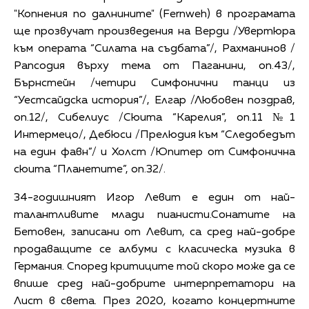
"Копнения по далнините" (Fernweh) в програмата
ще прозвучат произведения на Верди /Увертюра
към операта “Силата на съдбата”/, Рахманинов /
Рапсодия върху тема от Паганини, оп.43/,
Бърнстейн /четири Симфонични танци из
“Уестсайдска история”/, Елгар /Любовен поздрав,
оп.12/, Сибелиус /Сюита “Карелия”, оп.11 №1
Интермецо/, Дебюси /Прелюдия към “Следобедът
на един фавн”/ и Холст /Юпитер от Симфонична
сюита “Планетите”, оп.32/.
34-годишният Игор Левит е един от най-
талантливите млади пианисти.Сонатите на
Бетовен, записани от Левит, са сред най-добре
продаващите се албуми с класическа музика в
Германия. Според критиците той скоро може да се
впише сред най-добрите интерпретатори на
Лист в света. През 2020, когато концертните