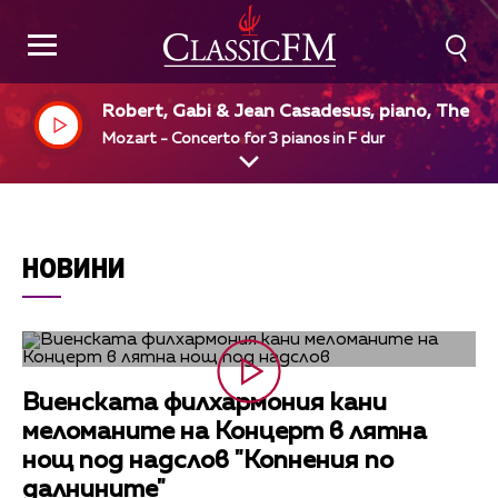
Robert, Gabi & Jean Casadesus, piano, The Phi
adelphia Orchestra, Eugene Ormandy, dir
Mozart - Concerto for 3 pianos in F dur
НОВИНИ
Виенската филхармония кани
меломаните на Концерт в лятна
нощ под надслов "Копнения по
далнините"