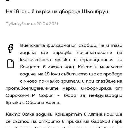
На 18 юни в парка на двореца Шьонбрун
Публикувано на 20.04.2021
Виенската филхармония съобщи, че и тази
година ще зарадва почитателите на
класическата музика с традиционния си
Концерт в лятна нощ. Както и миналата
година, на 18 юни събитието ще се проведе
с много по-малко зрители и при спазване на
противоепидемичните мерки, информираха от
Ойроком-ПР София - бюро за международни
връзки с Община Виена.
Както всяка година, Концертът в лятна нощ ще
се състои на открито в приказния бароков парк