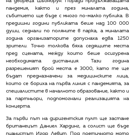
на двореца Шьонбрун. Поради продължаващата
пандемия, както и през миналата година,
събитието ще бъде с много по-малко публика. В
предишни години публиката беше над 100 000
души, седнали по поляните в парка, а миналата
година организаторите допуснаха едва 1250
зрители. Точно толкова бяха седящите места
пред сцената, между които беше осигурена
необходимата дистанция. Тази година
разрешеният брой места е 3000, като те ще
бъдат предназначени за медицинските лица,
които се бориха на първа линия с пандемията, за
специалистите в началното образование, както и
за партньори, подпомогнали реализацията на
концерта.
За първи път на диригентския пулт ще застане
британецът Даниел Хардинг, а солист ще бъде
пианистът Игор Левит. Под поетичното мото