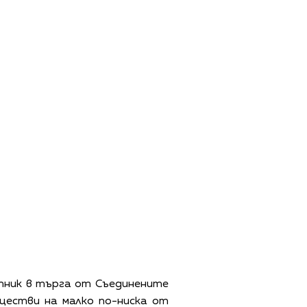
стник в търга от Съединените
ществи на малко по-ниска от