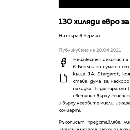
130 хиляди евро з
На търг в Берлин
Публикувано на 20.04.2021
Неизвестен ръкопис на 
в Берлин за сумата от 
къща J.A. Stargardt, к
става дума за наскор
находка. Тя датира от 1
светлина върху генезис
и върху неговите мисли, изка
концерти.
Ръкописът представлява ли
изписана цялата партия на пъ