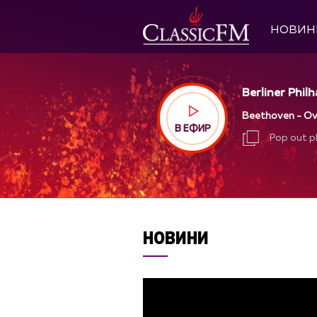
НОВИН
Berliner Phil
Beethoven - Ove
В ЕФИР
Pop out p
Pop out p
НОВИНИ