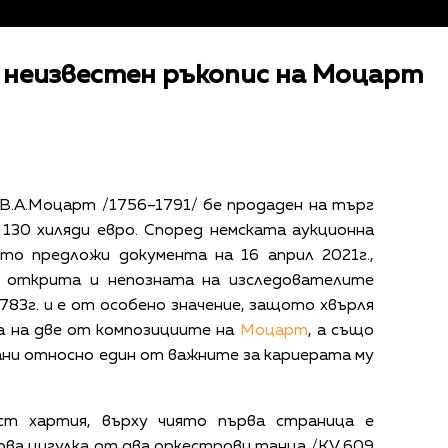
а неизвестен ръкопис на Моцарт
В.А.Моцарт /1756–1791/ бе продаден на търг
130 хиляди евро. Според немската аукционна
оято предложи документа на 16 април 2021г.,
о открита и непозната на изследователите
783г. и е от особено значение, защото хвърля
а на две от композициите на
Моцарт
, а също
зани относно един от важните за кариерата му
ст хартия, върху чиято първа страница е
рва цигулка от два оркестрови танца /KV 609