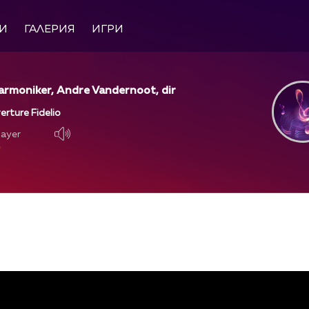
И
ГАЛЕРИЯ
ИГРИ
harmoniker, Andre Vandernoot, dir
rture Fidelio
layer
layer