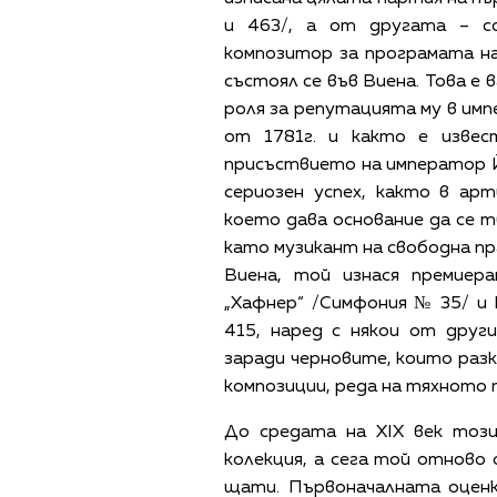
и 463/, а от другата – с
композитор за програмата на
състоял се във Виена. Това е
роля за репутацията му в им
от 1781г. и както е изве
присъствието на император Й
сериозен успех, както в ар
което дава основание да се 
като музикант на свободна п
Виена, той изнася премиер
„Хафнер“ /Симфония № 35/ и
415, наред с някои от друг
заради черновите, които ра
композиции, реда на тяхното 
До средата на XIX век този
колекция, а сега той отново
щати. Първоначалната оценк