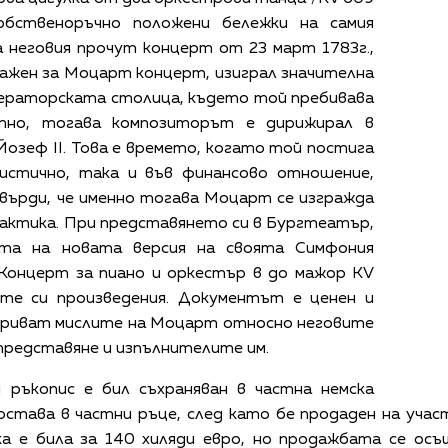
обственоръчно положени бележки на самия
 неговия прочут концерт от 23 март 1783г.,
 важен за Моцарт концерт, изиграл значителна
ператорската столица, където той пребивава
стно, тогава композиторът е дирижирал в
озеф II. Това е времето, когато той постига
тистично, така и във финансово отношение,
твърди, че именно тогава Моцарт се изгражда
рактика. При представянето си в Бургтеатър,
ата на новата версия на своята Симфония
 Концерт за пиано и оркестър в до мажор KV
ите си произведения. Документът е ценен и
зкриват мислите на Моцарт относно неговите
представяне и изпълнителите им.
 ръкопис е бил съхраняван в частна немска
 остава в частни ръце, след като бе продаден на уча
а е била за 140 хиляди евро, но продажбата се осъ