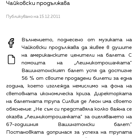
Чайковски продължава
Публикувано на 15.12.2011
Вълнението, поднесено от музиката на
Чайковски продължава да живее в душите
на американските ценители на балета. С
помощта на „Лешникотрошачката”
Вашингтонският балет успя да достигне
56 % от своите продадени билети за една
година, което изглежда немислимо на фона на
световната икономическа криза. Директорката
на балетната трупа Силвия де Леон има своето
обяснение: „Не съм си представяла колко важна се
оказва „Лешникотрошачката” за оцеляването на
67-годишния Вашингтонски балет.”
Постановката допринася за успеха на трупата