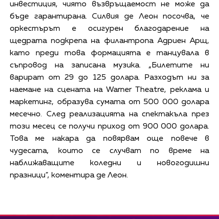
инвестиция, чиято възвръщаемост не може да
бъде гарантирана. Силвия де Леон посочва, че
оркестърът е осигурен благодарение на
щедрата подкрепа на филантропа Адриен Арщ,
като преди това формацията е танцувала в
съпровод на записана музика. „Билетите ни
варират от 29 до 125 долара. Разходът ни за
наемане на сцената на Warner Theatre, реклама и
маркетинг, образува сумата от 500 000 долара
месечно. След реализацията на спектакъла през
този месец се получи приход от 900 000 долара.
Това ме накара да повярвам още повече в
чудесата, които се случват по време на
наближаващите коледни и новогодишни
празници”, коментира де Леон.