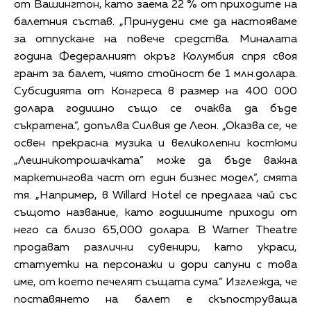
от Вашингтон, като заема 22 % от приходите на
балетния състав. „Принудени сме да настояваме
за отпускане на повече средства. Миналата
година Федералният окръг Колумбия спря своя
грант за балет, чиято стойност бе 1 млн.долара.
Субсидията от Конгреса в размер на 400 000
долара годишно също се очаква да бъде
съкратена.”, допълва Силвия де Леон. „Оказва се, че
освен прекрасна музика и великолепни костюми
„Лешникотрошачката” може да бъде важна
маркетингова част от един бизнес модел”, смята
тя. „Например, в Willard Hotel се предлага чай със
същото название, като годишните приходи от
него са близо 65,000 долара. В Warner Theatre
продават различни сувенири, като украси,
статуетки на персонажи и дори сапуни с това
име, от което печелят същата сума.” Изглежда, че
поставянето на балет е скъпоструваща