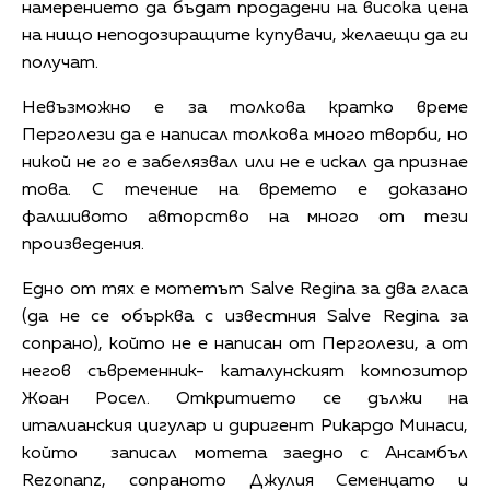
намерението да бъдат продадени на висока цена
на нищо неподозиращите купувачи, желаещи да ги
получат.
Невъзможно е за толкова кратко време
Перголези да е написал толкова много творби, но
никой не го е забелязвал или не е искал да признае
това. С течение на времето е доказано
фалшивото авторство на много от тези
произведения.
Едно от тях е мотетът Salve Regina за два гласа
(да не се обърква с известния Salve Regina за
сопрано), който не е написан от Перголези, а от
негов съвременник- каталунският композитор
Жоан Росел. Откритието се дължи на
италианския цигулар и диригент Рикардо Минаси,
който записал мотета заедно с Ансамбъл
Rezonanz, сопраното Джулия Семенцато и