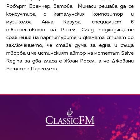
Робърт Бремнер. Затова Минаси решава да се
консултира с каталунския композитор и
музиколог Анна Казура, специалист в
творчеството на Росел. След подходящите
сравнения на партитурите и двамата стигат до
заключението, че става дума за една и съща
творба и че истинският автор на мотетът Salve
Regina за два гласа е Жоан Росел, а не Джовани
Батиста Перголези.