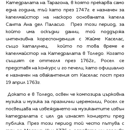
Катедралата на Тарагона, в която прекарва само
една година, тъй като през 1747г. е назначен за
капелмайстор на наскоро основаната капела
Санта Ана дел Паласио. През този период, за
който има оскъдни данни, той поддържа
интензивна кореспонденция с Жайме Каселас,
също каталунец, който по това време е
капелмайстор на Катедралата в Толедо. Когато
същият се оттегля през 1762г., Росел се
представя на конкурс и го печели, като официално
е назначен на овакантения от Каселас пост през
19 април 1763г.
Докато е в Толедо, освен че композира църковна
музика и музика за празнични церемонии, Росел се
посвещава на извеждането на музикантите извън
катедралата с цел да изнасят концерти пред
публика. През този период той често пътува с