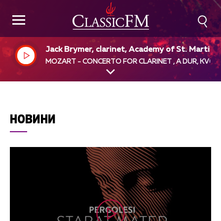
Jack Brymer, clarinet, Academy of St. Martin i
the Fields, Neville Marriner, dir
MOZART - CONCERTO FOR CLARINET , A DUR, KV62
НОВИНИ