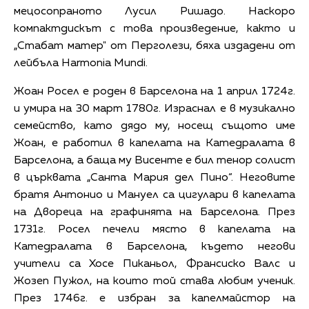
мецосопраното Лусил Ришадо. Наскоро
компактдискът с това произведение, както и
„Стабат матер" от Перголези, бяха издадени от
лейбъла Harmonia Mundi.
Жоан Росел е роден в Барселона на 1 април 1724г.
и умира на 30 март 1780г. Израснал е в музикално
семейство, като дядо му, носещ същото име
Жоан, е работил в капелата на Катедралата в
Барселона, а баща му Висенте е бил тенор солист
в църквата „Санта Мария дел Пино“. Неговите
братя Антонио и Мануел са цигулари в капелата
на Двореца на графинята на Барселона. През
1731г. Росел печели място в капелата на
Катедралата в Барселона, където негови
учители са Хосе Пиканьол, Франсиско Валс и
Жозеп Пужол, на които той става любим ученик.
През 1746г. е избран за капелмайстор на