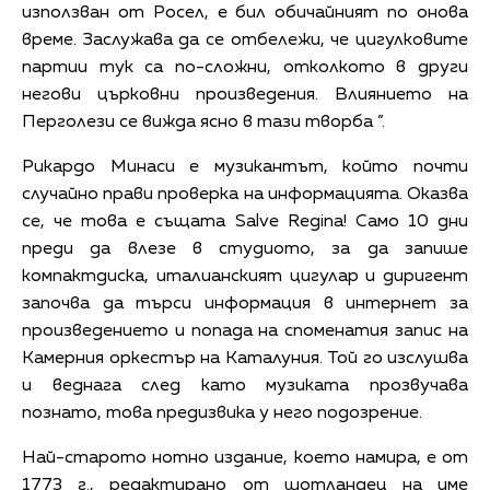
използван от Росел, е бил обичайният по онова
време. Заслужава да се отбележи, че цигулковите
партии тук са по-сложни, отколкото в други
негови църковни произведения. Влиянието на
Перголези се вижда ясно в тази творба ”.
Рикардо Минаси е музикантът, който почти
случайно прави проверка на информацията. Оказва
се, че това е същата Salve Regina! Само 10 дни
преди да влезе в студиото, за да запише
компактдиска, италианският цигулар и диригент
започва да търси информация в интернет за
произведението и попада на споменатия запис на
Камерния оркестър на Каталуния. Той го изслушва
и веднага след като музиката прозвучава
познато, това предизвика у него подозрение.
Най-старото нотно издание, което намира, е от
1773 г., редактирано от шотландец на име