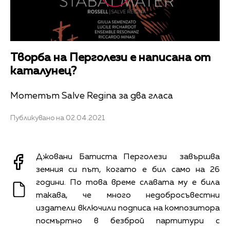
Творба на Перголези е написана от
каталунец?
Мотетът Salve Regina за два гласа
Публикувано на 02.04.2021
Джовани Батиста Перголези завършва
земния си път, когато е бил само на 26
години. По това време славата му е била
такава, че много недобросъвестни
издатели включили подписа на композитора
посмъртно в безброй партитури с