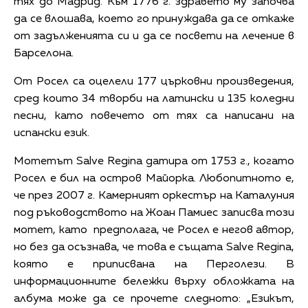
тях до Мадрид. Към 1776 г. здравето му започва
да се влошава, което го принуждава да се откаже
от задълженията си и да се посвети на лечение в
Барселона.
От Росел са оцелели 177 църковни произведения,
сред които 34 творби на латински и 135 коледни
песни, като повечето от тях са написани на
испански език.
Мотетът Salve Regina датира от 1753 г., когато
Росел е бил на остров Майорка. Любопитното е,
че през 2007 г. Камерният оркестър на Каталуния
под ръководството на Жоан Памиес записва този
мотет, като предполага, че Росел е негов автор,
но без да осъзнава, че това е същата Salve Regina,
която е приписвана на Перголези. В
информационните бележки върху обложката на
албума може да се прочете следното: „Езикът,