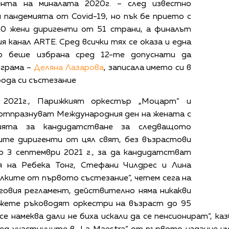
ента на миналата 2020г. – след известно
 пандемията от Covid-19, но пък бе прието с
220 жени диригенти от 51 страни, а финалът
я канал ARTE. Сред всички тях се оказа и една
то беше избрана сред 12-те допуснати да
ограма –
Деляна Лазарова
, записала името си в
ода си състезание
 2021г., Парижкият оркестър „Моцарт“ и
отпразнуват Международния ден на жената с
ията за кандидатстване за следващото
ните диригенти от цял свят, без възрастови
о 3 септември 2021 г., за да кандидатстват
я на Ребека Тонг, Стефани Чилдрес и Лина
лките от първото състезание“, четем сега на
еговия регламент, действително няма никакви
ъжете ръководят оркестри на възраст до 95
 се намеква дали не биха искали да се пенсионират“, к