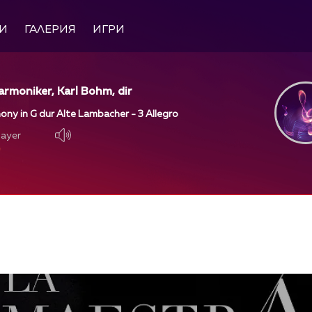
И
ГАЛЕРИЯ
ИГРИ
harmoniker, Karl Bohm, dir
ny in G dur Alte Lambacher - 3 Allegro
layer
layer