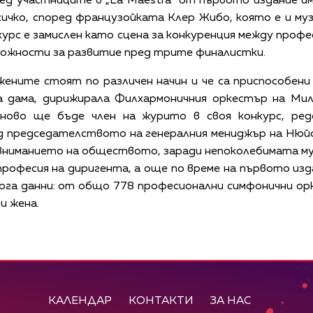
ред участниците в „La Maestra“ от първото издание и
сичко, според французойката Клер Жибо, която е и му
урс е замислен като сцена за конкуренция между проф
можности за развитие пред трите финалистки.
 жените стоят по различен начин и че са приспособени 
а дама, дирижирала Филхармоничния оркестър на Мил
тново ще бъде член на журито в своя конкурс, ред
од председателството на генералния мениджър на Нюй
 вниманието на обществото, заради непоколебимата м
офесия на диригента, а още по време на първото издан
ога данни: от общо 778 професионални симфонични орк
и жена.
КАЛЕНДАР
КОНТАКТИ
ЗА НАС