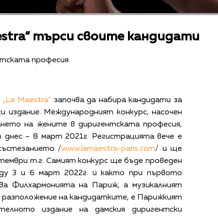
estra“ търси своите кандидати
нтската професия
с
„La Maestra“
започва да набира кандидати за
и издание. Международният конкурс, насочен
ането на жените в диригентската професия,
 днес – 8 март 2021г. Регистрацията вече е
състезанието /
www.lamaestra-paris.com
/ и ще
тември т.г. Самият конкурс ще бъде проведен
ду 3 и 6 март 2022г. и както при първото
ава Филхармонията на Париж, а музикалният
а разположение на кандидатките, е Парижкият
ителното издание на дамския диригентски