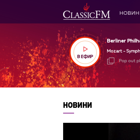
НОВИН
Berliner Phil
Mozart - Sympho
В ЕФИР
Pop out p
Pop out p
НОВИНИ