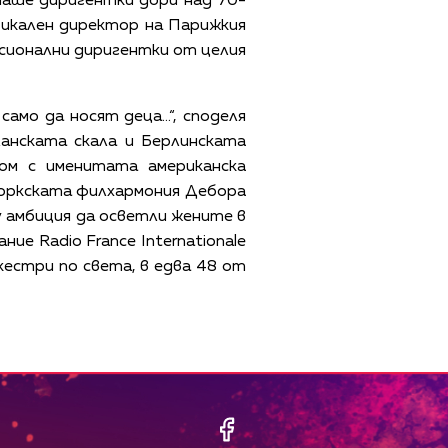
маше диригентки дори над 70-
зикален директор на Парижкия
есионални диригентки от целия
само да носят деца…“, споделя
анската скала и Берлинската
ом с именитата американска
оркската филхармония Дебора
у амбиция да осветли жените в
ие Radio France Internationale
естри по света, в едва 48 от