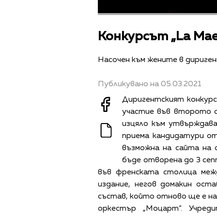
Конкурсът „La Ma
Насочен към жените в дириге
Публикувано на 05.03.2021
Диригентският конкур
участие във второто с
изцяло към утвърждав
приема кандидатури от
възможна на сайта на 
бъде отворена до 3 сеп
във френската столица меж
издание, негов домакин ост
състав, който отново ще е н
оркестър „Моцарт“. Учред