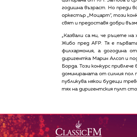
цитирана от RFI. Затова и с
годишна възраст. Но преди в
оркестър „Моцарт“, този конк
свят и предоставя добри въз
„Казвали са ми, че ръцете на
Жибо пред AFP. Тя е първат
филхармония, а догодина о
диригентка Марин Алсоп и п
Борда. Този конкурс привлече
доминираната от силния пол пр
публикува някои будещи трев
тях на диригентския пулт сто