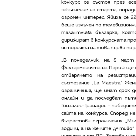
конкурс се състоя през ес
закъснение на старта, поради
огромен интерес. Явиха се 
беше излъчен по телевизионни
талантлива българка, коя
дирижират в конкурсната пр
историята на това първо по р
„В понеделник, на 8 март
Филхармонията на Париж ще 
отварянето на регистрац
състезание „La Maestra“. Же
ограничения, ще имат срок д
онлайн и да последват път
Гонзалес-Гранадос – победите
сайта на конкурса. Според н
възрастови ограничения. „М
години, а на жените „учтиво“