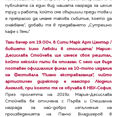
публиката са един вид нашата награда за целия
труд и работа, който сме свършили преди това и
е прекрасно да имаме такова събитие, което да
очакваме“, добави тя в предаването „Сутрешно
кафе с Геми“.
Тази вечер о
т 19.00ч. в Сити Марк Арт Център /
бившето кино Левски в столицата/ Мария-
Десислава Стойчева ще изнесе своя рецитал,
който няколко пъти бе отлаган. С него ще бъде
поставен официалния финал на 10-тото издание
на Фестивала “Пиано екстраваганца”, чийто
артистичен директор е маестро Людмил
Ангелов, при когото тя се обучава в НБУ-София.
През пролетта на 2019г. Мария-Десислава
Стойчева бе отличена с Първа и Специална
награда за най-добро изпълнение на
произведенията на Панчо Владигеров в