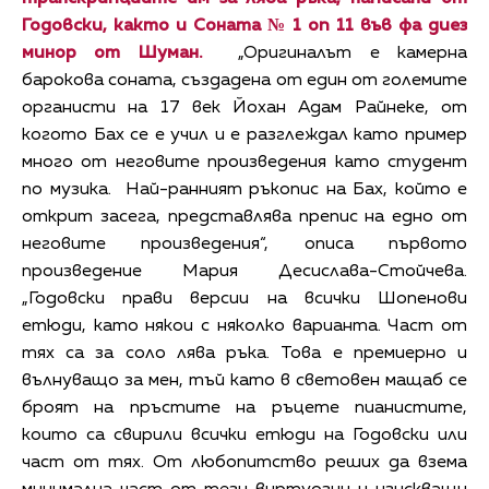
Годовски, както и Соната № 1 оп 11 във фа диез
минор от Шуман.
„Оригиналът е камерна
барокова соната, създадена от един от големите
органисти на 17 век Йохан Адам Райнеке, от
когото Бах се е учил и е разглеждал като пример
много от неговите произведения като студент
по музика. Най-ранният ръкопис на Бах, който е
открит засега, представлява препис на едно от
неговите произведения“, описа първото
произведение Мария Десислава-Стойчева.
„Годовски прави версии на всички Шопенови
етюди, като някои с няколко варианта. Част от
тях са за соло лява ръка. Това е премиерно и
вълнуващо за мен, тъй като в световен мащаб се
броят на пръстите на ръцете пианистите,
които са свирили всички етюди на Годовски или
част от тях. От любопитство реших да взема