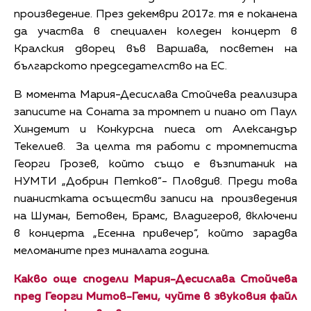
произведение. През декември 2017г. тя е поканена
да участва в специален коледен концерт в
Кралския дворец във Варшава, посветен на
българското председателство на ЕС.
В момента Мария-Десислава Стойчева реализира
записите на Соната за тромпет и пиано от Паул
Хиндемит и Конкурсна пиеса от Александър
Текелиев. За целта тя работи с тромпетиста
Георги Грозев, който също е възпитаник на
НУМТИ „Добрин Петков“- Пловдив. Преди това
пианистката осъществи записи на произведения
на Шуман, Бетовен, Брамс, Владигеров, включени
в концерта „Есенна привечер“, който зарадва
меломаните през миналата година.
Какво още сподели Мария-Десислава Стойчева
пред Георги Митов-Геми, чуйте в звуковия файл