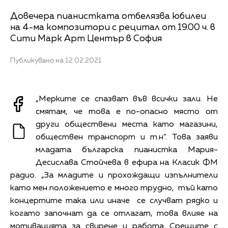
Довечера пианистката отбелязва юбилеи
на 4-ма композитори с рецитал от 19.00 ч. в
Сити Марк Арт Център в София
Публикувано на 12.02.2021
„Мерките се спазват във всички зали. Не
смятам, че това е по-опасно място от
други обществени места като магазини,
обществен транспорт и т.н“. Това заяви
младата българска пианистка Мария-
Десислава Стойчева в ефира на Класик ФМ
радио. „За младите и прохождащи изпълнители
като мен положението е много трудно, тъй като
концертите така или иначе се случват рядко и
когато започнат да се отлагат, това влияе на
мотивацията за свирене и работа….Срещите с