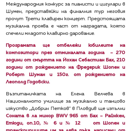
Международния конкурс за пианисти и цигулари в
Шумен, представяйки на финалния тур неговия
прочут Трети клавирен концерт. Предстоящата
музикална проява е част от наградата, която
спечели младото клавирно дарование.
Програмата ще отбележи юбилеите на
композитори през отминалата година – 270
години от смъртта на Йохан Себастиан Бах, 210
години от рождението на Фредерик Шопен и
Роберт Шуман и
150г. от рождението на
Леополд Годовски.
Възпитаничката на Елена Велчева в
Националното училище за музикално и танцово
изкуство „Добрин Петков“ в Пловдив ще изпълни
Соната в ла минор BWV 965 от Бах – Райнкен,
Етюди, оп.10, № 6 и № 12 от Шопен и
транскрипциите им за лява ръка, написани от