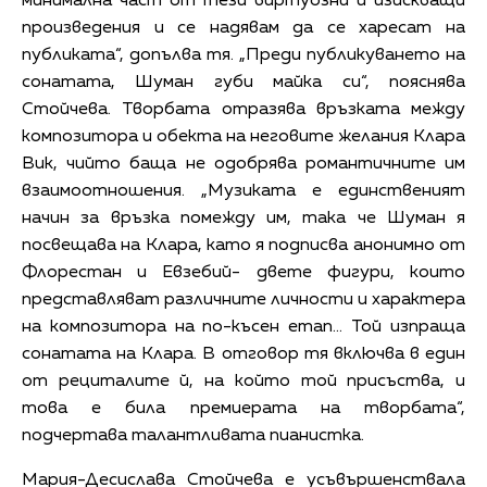
минимална част от тези виртуозни и изискващи
произведения и се надявам да се харесат на
публиката“, допълва тя. „Преди публикуването на
сонатата, Шуман губи майка си“, пояснява
Стойчева. Творбата отразява връзката между
композитора и обекта на неговите желания Клара
Вик, чийто баща не одобрява романтичните им
взаимоотношения. „Музиката е единственият
начин за връзка помежду им, така че Шуман я
посвещава на Клара, като я подписва анонимно от
Флорестан и Евзебий- двете фигури, които
представляват различните личности и характера
на композитора на по-късен етап… Той изпраща
сонатата на Клара. В отговор тя включва в един
от рециталите й, на който той присъства, и
това е била премиерата на творбата“,
подчертава талантливата пианистка.
Мария-Десислава Стойчева е усъвършенствала