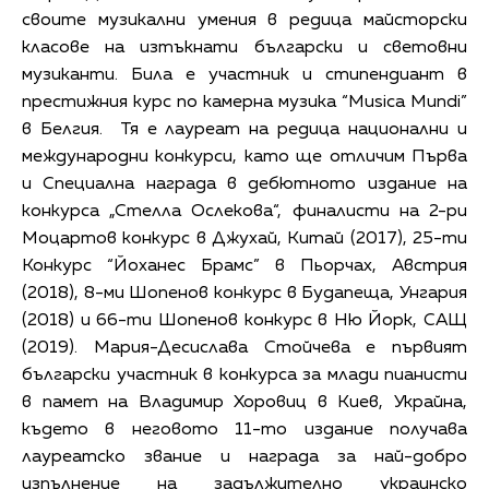
своите музикални умения в редица майсторски
класове на изтъкнати български и световни
музиканти. Била е участник и стипендиант в
престижния курс по камерна музика “Musica Mundi”
в Белгия. Тя е лауреат на редица национални и
международни конкурси, като ще отличим Първа
и Специална награда в дебютното издание на
конкурса „Стелла Ослекова“, финалисти на 2-ри
Моцартов конкурс в Джухай, Китай (2017), 25-ти
Конкурс “Йоханес Брамс” в Пьорчах, Австрия
(2018), 8-ми Шопенов конкурс в Будапеща, Унгария
(2018) и 66-ти Шопенов конкурс в Ню Йорк, САЩ
(2019). Мария-Десислава Стойчева е първият
български участник в конкурса за млади пианисти
в памет на Владимир Хоровиц в Киев, Украйна,
където в неговото 11-то издание получава
лауреатско звание и награда за най-добро
изпълнение на задължително украинско