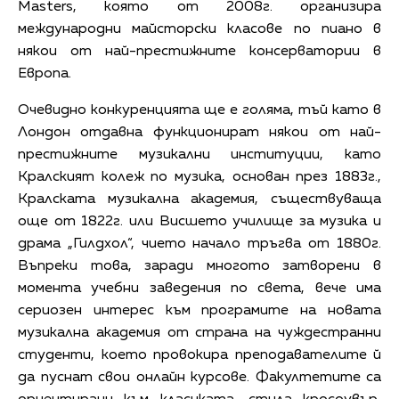
Masters, която от 2008г. организира
международни майсторски класове по пиано в
някои от най-престижните консерватории в
Европа.
Очевидно конкуренцията ще е голяма, тъй като в
Лондон отдавна функционират някои от най-
престижните музикални институции, като
Кралският колеж по музика, основан през 1883г.,
Кралската музикална академия, съществуваща
още от 1822г. или Висшето училище за музика и
драма „Гилдхол“, чието начало тръгва от 1880г.
Въпреки това, заради многото затворени в
момента учебни заведения по света, вече има
сериозен интерес към програмите на новата
музикална академия от страна на чуждестранни
студенти, което провокира преподавателите й
да пуснат свои онлайн курсове. Факултетите са