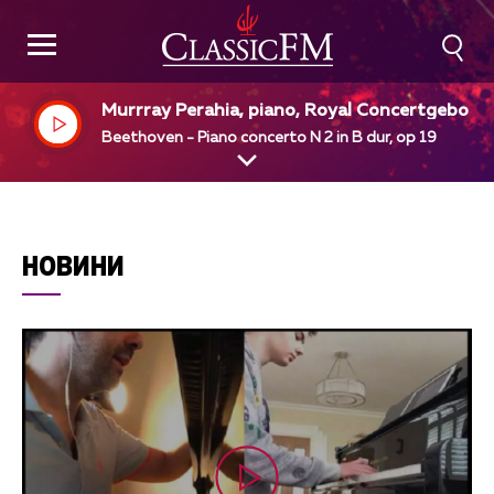
Murrray Perahia, piano, Royal Concertgebou
Orcestra, Amsterdam, Bernard Haitink, dir
Beethoven - Piano concerto N 2 in B dur, op 19
НОВИНИ