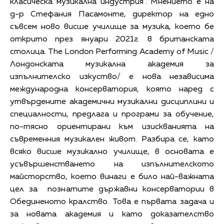
класическа музикална индустрия“. Мнението е на
д-р Стефания Пасамонте, директор на едно
съвсем ново висше училище за музика, което бе
открито през януари 2021г. в британската
столица. The London Performing Academy of Music /
Лондонската музикална академия за
изпълнителско изкуство/ е нова независима
международна консерватория, която наред с
утвърдените академични музикални дисциплини и
специалности, предлага и програми за обучение,
по-тясно ориентирани към изискванията на
съвременния музикален живот. Разбира се, като
всяко висше музикално училище, в основата е
усъвършенстването на изпълнителското
майсторство, което винаги е било най-важната
цел за познатите държавни консерватории в
Обединеното кралство. Това е първата задача и
за новата академия и като доказателство