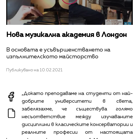
Нова музикална академия в Лондон
В основата е усъвършенстването на
изпълнителското майсторство
Публикувано на 10.02.2021
„Докато преподаваме на студенти от най-
добрите университети в света,
забелязахме, че съществува голямо
несъответствие между изучаваните
дисциплини в класическите консерватории и
реалните професии от настоящата