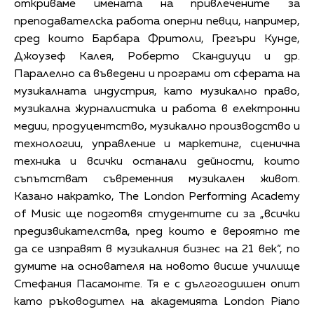
откриваме имената на привлечените за
преподавателска работа оперни певци, например,
сред които Барбара Фритоли, Грегъри Кунде,
Джоузеф Калея, Роберто Скандиуци и др.
Паралелно са въведени и програми от сферата на
музикалната индустрия, като музикално право,
музикална журналистика и работа в електронни
медии, продуцентство, музикално производство и
технологии, управление и маркетинг, сценична
техника и всички останали дейности, които
съпътстват съвременния музикален живот.
Казано накратко, The London Performing Academy
of Music ще подготвя студентите си за „всички
предизвикателства, пред които е вероятно те
да се изправят в музикалния бизнес на 21 век“, по
думите на основателя на новото висше училище
Стефания Пасамонте. Тя е с дългогодишен опит
като ръководител на академията London Piano