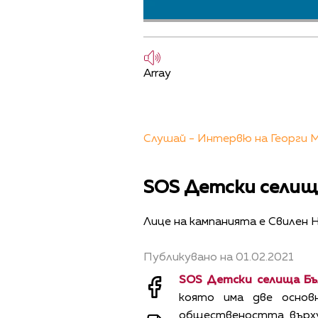
Array
Слушай - Интервю на Георги М
SOS Детски селищ
Лице на кампанията е Свилен 
Публикувано на 01.02.2021
SOS Детски селища Бъ
която има две основ
обществеността върху