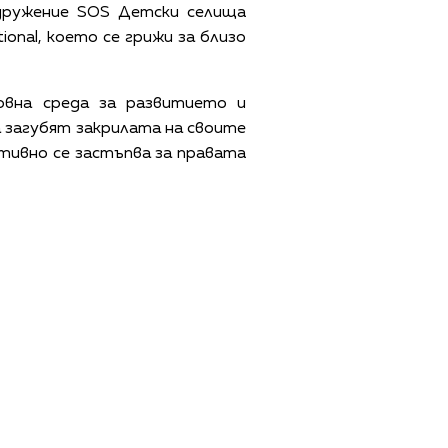
дружение SOS Детски селища
ional, което се грижи за близо
овна среда за развитието и
а загубят закрилата на своите
тивно се застъпва за правата
ЩИ УСЛОВИЯ