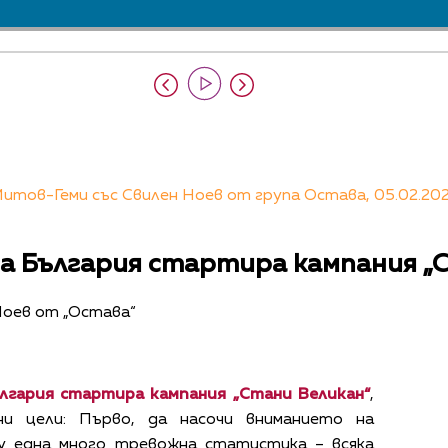
итов-Геми със Свилен Ноев от група Остава, 05.02.202
а България стартира кампания „
Ноев от „Остава“
лгария стартира кампания „Стани Великан“
,
ни цели: Първо, да насочи вниманието на
 една много тревожна статистика – всяка