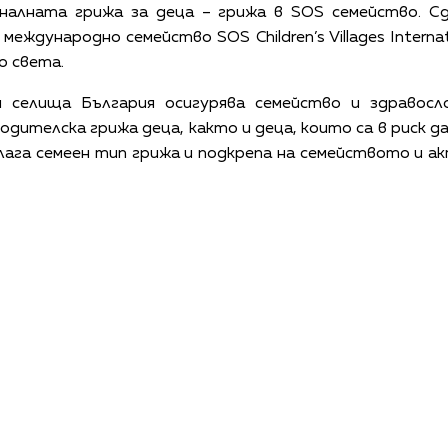
налната грижа за деца – грижа в SOS семейство. С
еждународно семейство SOS Children’s Villages Internat
о света.
 селища България осигурява семейство и здравосл
дителска грижа деца, както и деца, които са в риск д
ага семеен тип грижа и подкрепа на семейството и ак
КАЛЕНДАР
КОНТАКТИ
ЗА НАС
ПОВЕРИТЕЛНОСТ
КОДЕКС ЗА ПОВЕДЕНИЕ НА ДОСТАВЧИЦИТЕ
ОБ