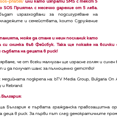
sos-priateli/
или
като изпрати SMS с текст 5
о SOS Приятел с месечно дарение от 5 лева.
ъдат изразходвани за подсигуряване на
 младежите и семействата, които Сдружение
панията, може да стане и неин посланик като
 си снимка във Фейсбук. Така ще покаже на всички
м съдбата на децата в риск!
рваме, че от всеки малчуган ще израсне голям и силен
т и да получат шанс за пълноценно детство!
едийната подкрепа на: bTV Media Group, Bulgaria On A
y и Rebrand.
България:
а България е първата гражданска правозащитна ор
а деца в риск. За първи път след демократичните пр