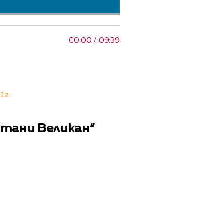
00:00 / 09:39
1г.
Стани Великан“