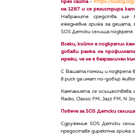
през сайта
-
https://sosbg.org/
на 1287 и се регистрира кат
Набраните средства ще б
ежедневна грижа за децата,
SOS Детски селища подкрепя.
Всеки, който е подкрепил кам
добави рамка на профилната
мрежи, че не е безразличен къ
С Вашата помощ и подкрепа вя
в риск да имат по-добър живо
Кампанията се осъществява с м
Radio, Classic FM, Jazz FM, N Jo
Повече за
SOS
Детски селища 
Сдружение SOS Детски селищ
предоставя директна грижа з