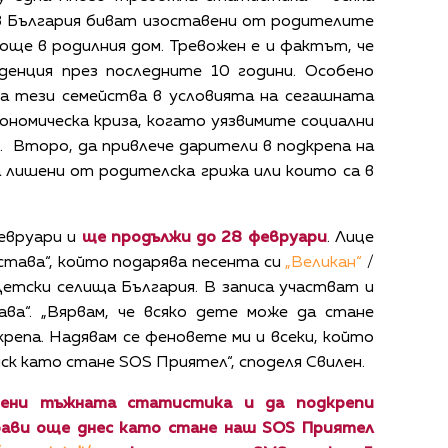
 в България биват изоставени от родителите
още в родилния дом. Тревожен е и фактът, че
денция през последните 10 години. Особено
а тези семейства в условията на сегашната
ономическа криза, когато уязвимите социални
. Второ, да привлече дарители в подкрепа на
а лишени от родителска грижа или които са в
евруари и
ще продължи до 28 февруари
. Лице
става“, който подарява песента си
„Великан“
/
Детски селища България. В записа участват и
а“. „Вярвам, че
всяко дете може да стане
крепа. Надявам се феновете ми и всеки, който
иск като стане SOS Приятел“, споделя Свилен.
мени тъжната статистика и да подкрепи
рави още днес като стане наш SOS Приятел