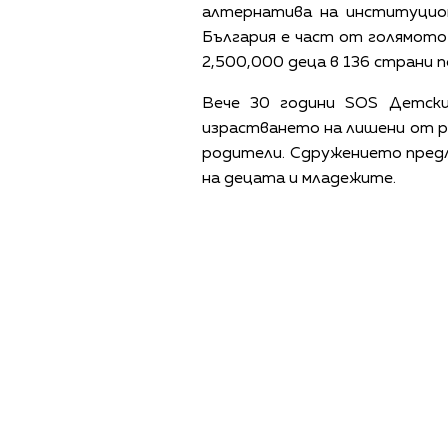
алтернатива на институцио
България е част от голямото м
2,500,000 деца в 136 страни п
Вече 30 години SOS Детски
израстването на лишени от ро
родители. Сдружението предл
на децата и младежите.
ПОЛИТИКА ЗА 