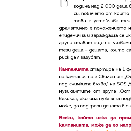
година над 2 000 деца
си, повечето от които 
това е устойчива тен
драматично е положението н
епидемична и зараждаща се ик
групи стават още по-уязвими
тези деца – децата, които с
риск да я загубят.
Кампанията
стартира на 1 ф
на кампанията е Свилен от „О
под снимките вляво/ на SOS 
музикантите от група „Остав
великан, ако има нужната под
може, да подкрепи децата в р
Всеки, който иска да про
кампанията, може да го нап