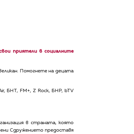
 свои приятели в социалните
 великан. Помогнете на децата
ir, БНТ, FM+, Z Rock, БНР, bTV
ганизация в страната, която
омени Сдружението предоставя