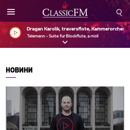
Dragan Karolik, traversflote, Kammerorcheste
"Telemann", Eitelfriedrich Thom, dir
Telemann - Suite fur Blockflute, a moll
НОВИНИ