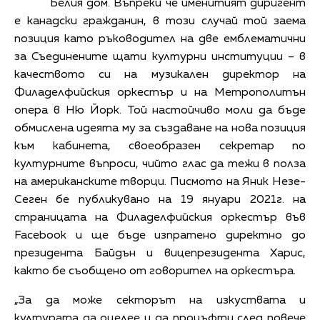
Белия дом. Въпреки че именитият диригент
е канадски гражданин, в този случай той заема
позиция като ръководител на две емблематични
за Съединените щати културни институции – в
качеството си на музикален директор на
Филаделфийския оркестър и на Метрополитън
опера в Ню Йорк. Той настойчиво моли да бъде
обмислена идеята му за създаване на нова позиция
към кабинета, своеобразен секретар по
културните въпроси, чийто глас да тежи в полза
на американските творци. Писмото на Яник Незе-
Сеген бе публикувано на 19 януари 2021г. на
страницата на Филаделфийския оркестър във
Facebook и ще бъде изпратено директно до
президента Байдън и вицепрезидента Харис,
както бе съобщено от говорител на оркестъра.
„За да може секторът на изкуствата и
културата да оцелее и да процъфти след повече