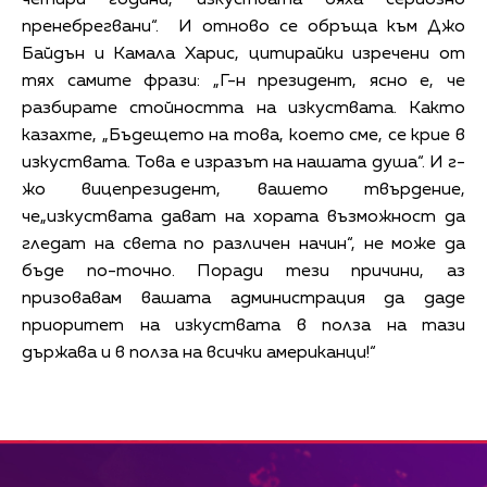
пренебрегвани“. И отново се обръща към Джо
Байдън и Камала Харис, цитирайки изречени от
тях самите фрази: „Г-н президент, ясно е, че
разбирате стойността на изкуствата. Както
казахте, „Бъдещето на това, което сме, се крие в
изкуствата. Това е изразът на нашата душа“. И г-
жо вицепрезидент, вашето твърдение,
че„изкуствата дават на хората възможност да
гледат на света по различен начин“, не може да
бъде по-точно. Поради тези причини, аз
призовавам вашата администрация да даде
приоритет на изкуствата в полза на тази
държава и в полза на всички американци!“