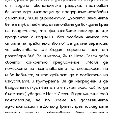
от година икономическа разруха, настоявам
вашата администрация да предприеме незабавни
действия“, пише диригентът. „Докато ваксината
вече е тук и най-накрая започваме да виждаме края
на пандемията, то финансовите последици ще
продължат с години и без особена намеса от
страна на правителството“. За да има гаранция,
че изкуствата ще бъдат сериозна част от
разговора във Вашингтон, Яник Незе-Сеген дава
своето конкретно предложение: „Моля да
помислите за назначаването на специалист на
ниво кабинет, чиято дейност да е посветена на
изкуствата и културата. За да напреднем и да
въздигнем изкуствата, ни е нужен глас, който да
бъде чут!“, убеден е Незе-Сеген. В допълнение той
констатира, че по време на досегашната
администрация на Доналд Тръмп „през последните
четири години, изкуствата бяха сериозно