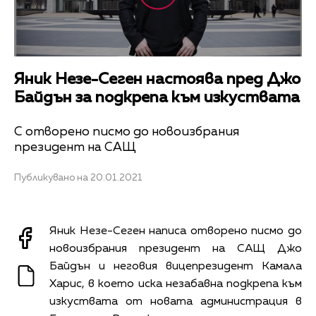
Яник Незе-Сеген настоява пред Джо
Байдън за подкрепа към изкуствата
С отворено писмо до новоизбрания
президент на САЩ
Публикувано на 20.01.2021
Яник Незе-Сеген написа отворено писмо до
новоизбрания президент на САЩ Джо
Байдън и неговия вицепрезидент Камала
Харис, в което иска незабавна подкрепа към
изкуствата от новата администрация в