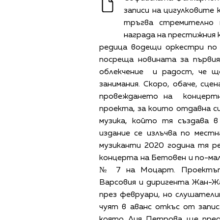
записи на цигулковите
тръгва стремително н
награда на престижния к
редица водещи оркестри по 
посреща новината за първия
облекчение и радост, че щ
занимания. Скоро, обаче, сце
провеждането на концертн
проекта, за които отдавна с
музика, който тя създава 
издание се излъчва по мест
музиканти 2020 година тя ре
концерта на Бетовен и по-ма
№ 7 на Моцарт. Проектът
Варсовия и диригента Жан-Ж
през февруари, но слушател
чуят в аванс откъс от запис
която Лия Петрова ще пред