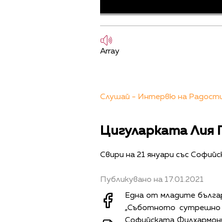
Array
Слушай - Интервю на Радостин
Цигуларката Лия П
Свири на 21 януари със Софий
Публикувано на 17.01.2021
Една от младите българ
„Съботното сутрешно 
Софийската Филхармония