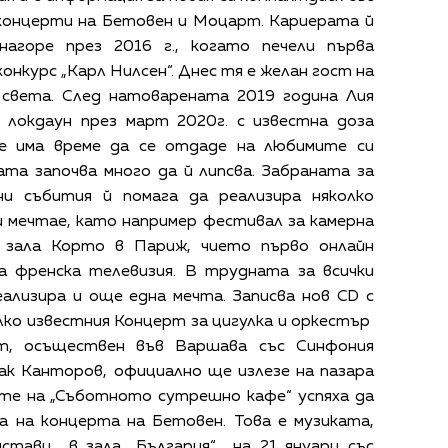
 концерти на Бетовен и Моцарт. Кариерата й
агоре през 2016 г., когато печели първа
онкурс „Карл Нилсен“. Днес тя е желан гост на
света. След натоварената 2019 година Лия
 локдаун през март 2020г. с известна доза
е има време да се отдаде на любимите си
ната започва много да й липсва. Забраната за
и събития й помага да реализира няколко
и мечтае, като например фестивал за камерна
в зала Корто в Париж, чието първо онлайн
на френска телевизия. В трудната за всички
ализира и още една мечта. Записва нов CD с
лко известния Концерт за цигулка и оркестър
, осъществен във Варшава със Синфония
ак Канторов, официално ще излезе на пазара
ите на „Съботното сутрешно кафе“ успяха да
а на концерта на Бетовен. Това е музиката,
стави в зала „България“ на 21 януари със