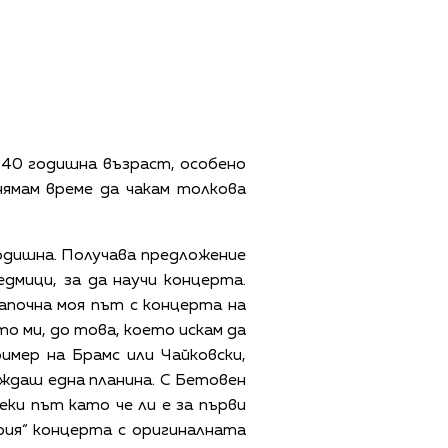
на 40 годишна възраст, особено
 нямам време да чакам толкова
годишна. Получава предложение
дмици, за да научи концерта.
започна моя път с концерта на
о ми, до това, което искам да
имер на Брамс или Чайковски,
аждаш една планина. С Бетовен
еки път като че ли е за първи
рия“ концерта с оригиналната