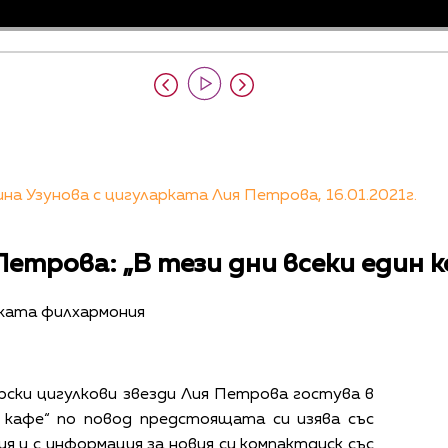
а Узунова с цигуларката Лия Петрова, 16.01.2021г.
етрова: „В тези дни всеки един 
ската филхармония
ски цигулкови звезди Лия Петрова гостува в
кафе“ по повод предстоящата си изява със
 и с информация за новия си компактдиск със