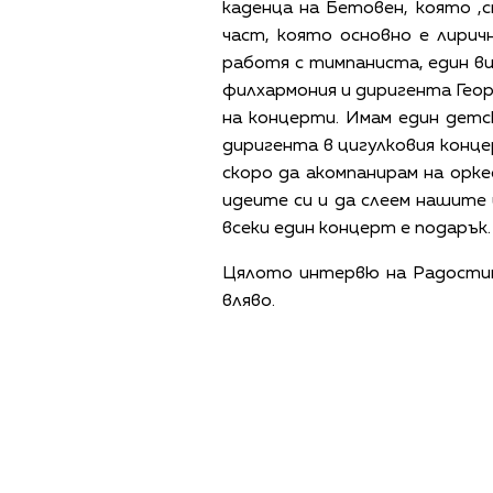
каденца на Бетовен, която ,с
част, която основно е лирич
работя с тимпаниста, един в
филхармония и диригента Геор
на концерти. Имам един детск
диригента в цигулковия конце
скоро да акомпанирам на орк
идеите си и да слеем нашите
всеки един концерт е подарък.
Цялото интервю на Радостин
вляво.