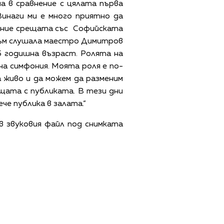
на в сравнение с цялата първа
Винаги ми е много приятно да
пение срещата със Софийската
 съм слушала маестро Димитров
15 годишна възраст. Ролята на
на симфония. Моята роля е по-
 живо и да можем да разменим
щата с публиката. В тези дни
че публика в залата.“
 звуковия файл под снимката