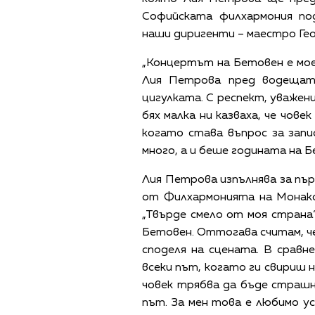
Софийската филхармония п
наши диригенти – маестро Ге
„Концертът на Бетовен е мое
Лия Петрова пред водещата
цигулката. С респект, уважени
бях малка ни казваха, че чове
когато става въпрос за запис
много, а и беше годината на Б
Лия Петрова изпълнява за пър
от Филхармонията на Монако 
„Твърде смело от моя страна“
Бетовен. Оттогава считам, че
споделя на сцената. В сравн
всеки път, когато ги свириш 
човек трябва да бъде страшно
път. За мен това е любимо у