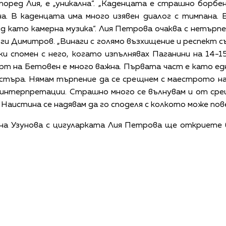
поред Лия, е „уникална“. „Каденцата е страшно борбе
на. В каденцата има много изявен диалог с тимпана. 
ид като камерна музика“. Лия Петрова очаква с нетър
ги Димитров. „Винаги с голямо възхищение и респект
и спомен с него, когато изпълнявах Паганини на 14-
рт на Бетовен е много важна. Първата част е като ед
естъра. Нямам търпение да се срещнем с маестрото на
 интерпретации. Страшно много се вълнувам и от сре
 Наистина се надявам да го споделя с колкото може пове
а Узунова с цигуларката Лия Петрова ще откриете в
КАЛЕНДАР
КОНТАКТИ
ЗА НАС