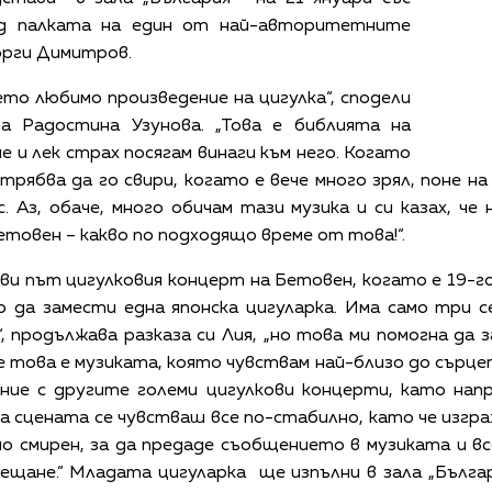
од палката на един от най-авторитетните
орги Димитров.
то любимо произведение на цигулка“, сподели
 Радостина Узунова. „Това е библията на
е и лек страх посягам винаги към него. Когато
к трябва да го свири, когато е вече много зрял, поне 
. Аз, обаче, много обичам тази музика и си казах, че
етовен – какво по подходящо време от това!“.
ви път цигулковия концерт на Бетовен, когато е 19-
да замести една японска цигуларка. Има само три се
, продължава разказа си Лия, „но това ми помогна да 
 това е музиката, която чувствам най-близо до сърцет
ение с другите големи цигулкови концерти, като напр
на сцената се чувстваш все по-стабилно, като че изгр
 смирен, за да предаде съобщението в музиката и вс
сещане.“ Младата цигуларка ще изпълни в зала „Бълга