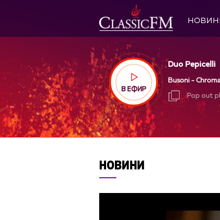
НОВИН
Duo Pepicelli
Busoni - Chroma
В ЕФИР
Pop out p
Pop out p
НОВИНИ