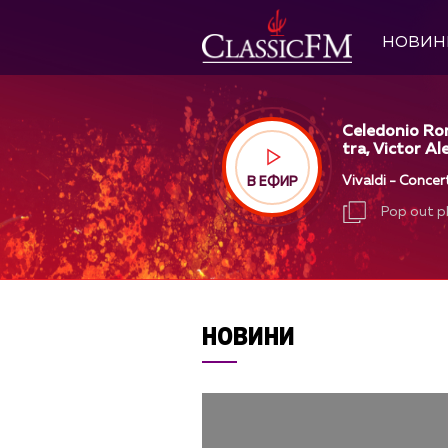
НОВИН
Celedonio Ro
tra, Victor Al
Vivaldi - Concer
В ЕФИР
Pop out p
Pop out p
НОВИНИ