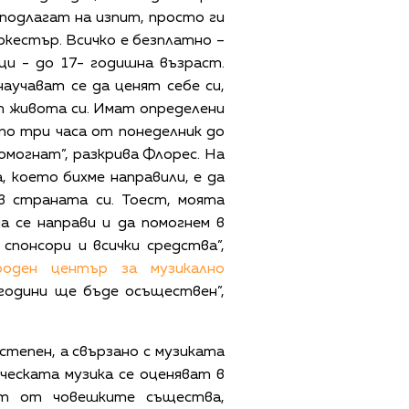
 подлагат на изпит, просто ги
оркестър. Всичко е безплатно –
и - до 17- годишна възраст.
научават се да ценят себе си,
т живота си. Имат определени
 по три часа от понеделник до
омогнат”, разкрива Флорес. На
, което бихме направили, е да
в страната си. Тоест, моята
а се направи и да помогнем в
понсори и всички средства”,
роден център за музикално
 години ще бъде осъществен”,
степен, а свързано с музиката
ическата музика се оценяват в
ст от човешките същества,