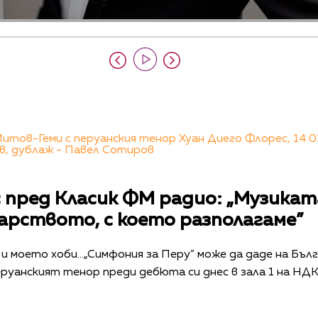
итов-Геми с перуанския тенор Хуан Диего Флорес, 14.01
в, дублаж - Павел Сотиров
 пред Класик ФМ радио: „Музикат
карството, с което разполагаме”
и моето хоби...„Симфония за Перу” може да даде на Бъл
еруанският тенор преди дебюта си днес в зала 1 на НД