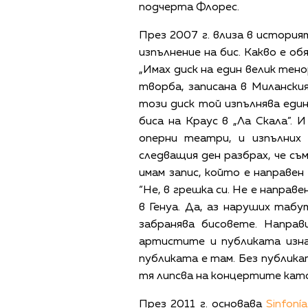
подчерта Флорес.
През 2007 г. влиза в история
изпълнение на бис. Какво е о
„Имах диск на един велик тено
творба, записана в Милански
този диск той изпълнява един 
биса на Краус в „Ла Скала”. 
оперни театри, и изпълних
следващия ден разбрах, че съм
имам запис, който е направен
“Не, в грешка си. Не е направе
в Генуа. Да, аз наруших таб
забранява бисовете. Напра
артистите и публиката изна
публиката е там. Без публика
тя липсва на концертите като
През 2011 г. основава
Sinfonía