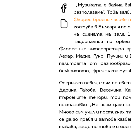
„Музиката е важна ва
разполагаме”. Това за
Флорес броени часове 
гостува в България по 
на сцената на зала 
националния ни орке
Флорес ще интерпретира ари
Лехар, Масне, Гуно, Пучини и
палитрата от разнообрази
белкантото, френската музика
Оперният певец е пял по свет
Дарина Такова, Веселина К
търсените тенори, той пол
постановки. „Не знам дали 
Много съм учил и постигнах то
се да го правя и затова казва
такава, защото това е и моето