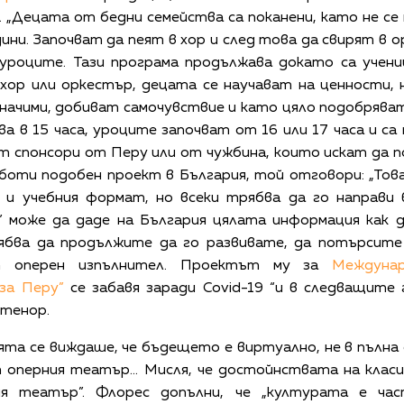
а. „Децата от бедни семейства са поканени, като не се
дини. Започват да пеят в хор и след това да свирят в 
уроците. Тази програма продължава докато са учениц
 хор или оркестър, децата се научават на ценности, 
значими, добиват самочувствие и като цяло подобрява
а в 15 часа, уроците започват от 16 или 17 часа и са
 спонсори от Перу или от чужбина, които искат да п
боти подобен проект в България, той отговори: „Това
и учебния формат, но всеки трябва да го направи 
 може да даде на България цялата информация как д
ябва да продължите да го развивате, да потърсите с
ят оперен изпълнител. Проектът му за
Междуна
за Перу”
се забавя заради Covid-19 “и в следващите
 тенор.
ята се виждаше, че бъдещето е виртуално, не в пълна 
 оперния театър... Мисля, че достойнствата на клас
ия театър”. Флорес допълни, че „културата е ча