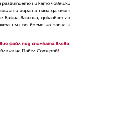
 и развитието ни като човешки
 защото хората няма да имат
е важна ваксина, доказват го
ята или по време на запис и
вия файл под снимката вляво.
дублажа на Павел Сотиров
!
ЩИ УСЛОВИЯ