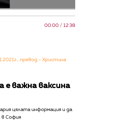
00:00 / 12:38
.2021г., превод - Христина
а е важна ваксина
гария цялата информация и да
К в София