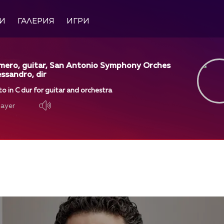
И
ГАЛЕРИЯ
ИГРИ
mero, guitar, San Antonio Symphony Orches
essandro, dir
to in C dur for guitar and orchestra
layer
layer