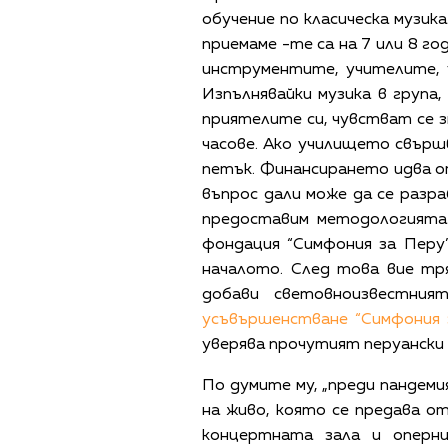
обучение по класическа музик
приемаме -те са на 7 или 8 го
инструментите, учителите, 
Изпълнявайки музика в група,
приятелите си, чувстват се 
часове. Ако училището свършв
петък. Финансирането идва от
въпрос дали може да се разра
предоставим методологията 
фондация “Симфония за Перу”
началото. След това вие тр
добави световноизвестни
усъвършенстване “Симфония 
уверява прочутият перуански
По думите му, „преди пандеми
на живо, която се предава от
концертната зала и оперн