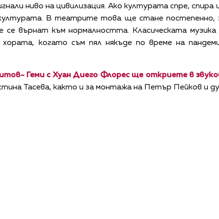
игнали ниво на цивилизация. Ако културата спре, спира
 културата. В театрите това ще стане постепенно,
 се върнат към нормалността. Класическата музика 
хората, когато съм пял някъде по време на пандеми
тов- Геми с Хуан Диего Флорес ще откриете в звуко
стина Тасева, както и за монтажа на Петър Пейков и 
КАЛЕНДАР
КОНТАКТИ
ЗА НАС
ПОВЕРИТЕЛНОСТ
КОДЕКС ЗА ПОВЕДЕНИЕ НА ДОСТАВЧИЦИТЕ
ОБ