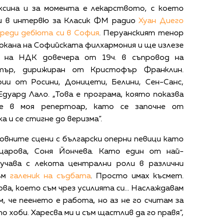
ксина и за момента е лекарството, с което
яви в интервю за Класик ФМ радио
Хуан Диего
преди дебюта си в София
. Перуанският тенор
покана на Софийската филхармония и ще излезе
1 на НДК довечера от 19ч. в съпровод на
стър, дирижиран от Кристофър Франклин.
и от Росини, Доницети, Белини, Сен-Санс,
 Едуард Лало. „Това е програма, която показва
е в моя репертоар, като се започне от
 и се стигне до веризма”.
овните сцени с български оперни певици като
ацарова, Соня Йончева. Като един от най-
учава с лекота централни роли в различни
съм
галеник на съдбата
. Просто имах късмет.
ва, което съм чрез усилията си... Наслаждавам
м, че пеенето е работа, но аз не го считам за
 хоби. Харесва ми и съм щастлив да го правя”,