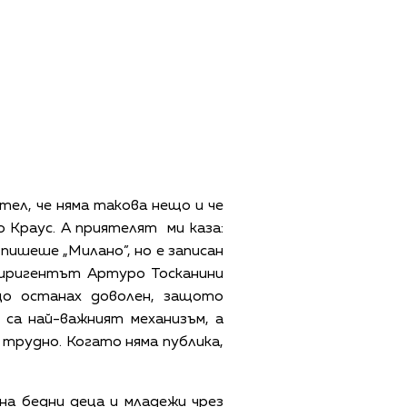
ятел, че няма такова нещо и че
о Краус. А приятелят ми каза:
о пишеше „Милано”, но е записан
 диригентът Артуро Тосканини
що останах доволен, защото
са най-важният механизъм, а
 трудно. Когато няма публика,
на бедни деца и младежи чрез