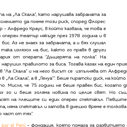
та на „Ла Скала“, като нарушава забраната за
бяснението да поеме този риск, според Флорес:
р - Алфредо Краус, в който казваха, че това е
я оперен театър някъде през 1978 година и в
бис. Аз не знаех за забраната, а и бях слушал
И така излязох на бис, както го правя в други
 ария от операта “Дъщерята на полка”. На
 нарушил правилото за биса. Тогава казах на един при
 в “Ла Скала” и на него бисът се изпълнява от Алфред
н в „Ла Скала”, а в „Генуа”". Беше пиратски диск, на койт
уто. Мисля, че 75 години не беше правен бис, когато
вих го и беше голяма новина по целия свят. Но съ
сят на плещите си един оперен спектакъл. Певците 
та, няма спектакъл и затова в днешно време е толкова
 част от тях".
 por el Perú
- фондация, която помага за развитието 