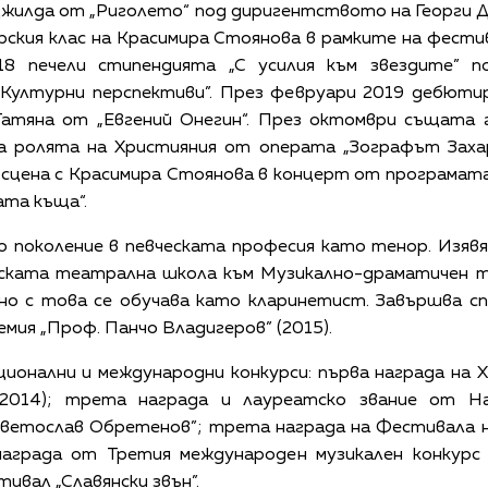
Джилда от „Риголето“ под диригентството на Георги Д
рския клас на Красимира Стоянова в рамките на фести
18 печели стипендията „С усилия към звездите” п
Културни перспективи”. През февруари 2019 дебюти
Татяна от „Евгений Онегин“. През октомври същата 
а ролята на Християния от операта „Зографът Захар
 сцена с Красимира Стоянова в концерт от програмат
ата къща“.
о поколение в певческата професия като тенор. Изявя
ската театрална школа към Mузикално-драматичен т
но с това се обучава като кларинетист. Завършва сп
мия „Проф. Панчо Владигеров” (2015).
ионални и международни конкурси: първа награда на 
(2014); трета награда и лауреатско звание от На
ветослав Обретенов”; трета награда на Фестивала на
аграда от Третия международен музикален конкурс „
вал „Славянски звън”.