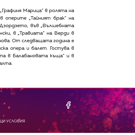
 „Графиня Марица” в ролята на
в оперите „Тайният брак” на
 Дзордзето, във „Вълшебната
ски, в „Травиата” на Верди в
нова. От следващата година е
ска опера и балет. Гостува в
та в Балабановата къща“ и в
алта.
ЩИ УСЛОВИЯ