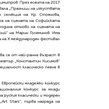
имитров. През есента на 2017
вала „Празници на изкуствата
о селекция на Кр. Стоянова,
ра на сцената на Софийската
година отново на сцената на
ий“ на Марин Големинов. Има
а на Х международен фестивал
ва се от най-ранна възраст в
еатър „Константин Кисимов”
ециалност класическо пеене в
X Европейски младежки конкурс
ционалния конкурс за млади
 руския класически и модерен
Art Stars“; първа награда на