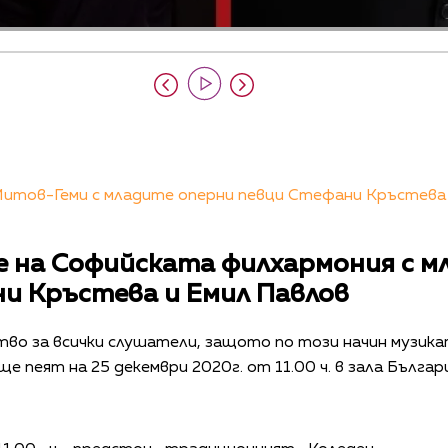
итов-Геми с младите оперни певци Стефани Кръстева и
 на Софийската филхармония с м
и Кръстева и Емил Павлов
во за всички слушатели, защото по този начин музикат
е пеят на 25 декември 2020г. от 11.00 ч. в зала Българ