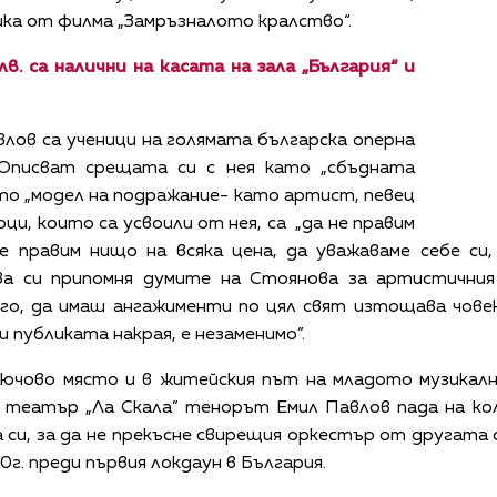
музика от филма „Замръзналото кралство“.
в. са налични на касата на зала „България“ и
лов са ученици на голямата българска оперна
 Описват срещата си с нея като „сбъдната
ато „модел на подражание- като артист, певец
оци, които са усвоили от нея, са „да не правим
не правим нищо на всяка цена, да уважаваме себе си
а си припомня думите на Стоянова за артистичния
о, да имаш ангажименти по цял свят изтощава човек и
 публиката накрая, е незаменимо”.
ючово място и в житейския път на младото музикалн
н театър „Ла Скала” тенорът Емил Павлов пада на ко
си, за да не прекъсне свирещия оркестър от другата
0г. преди първия локдаун в България.