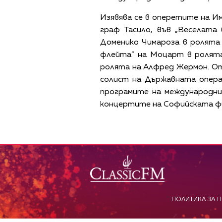
Изявява се в оперетите на Им
граф Тасило, във „Веселата
Доменико Чимароза в ролята
флейта” на Моцарт в ролята 
ролята на Алфред Жермон. От
солист на Държавната опера 
програмите на международни
концертите на Софийската фил
ПОЛИТИКА ЗА 