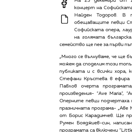
На 25 декември от 1
концерт на Софийскат
Найден Тодоров. В 
обещаващите певци Ст
Софийската опера, лау
на голямата българск
семейство ще пее за първи пъ
„Много се вълнуваме, че ще 
можем да споделим този топъл
публиката и с всички хора, 
Стефани Кръстева в ефира 
Павлов очерта програмата
произведения- “Ave Maria“, “Ade
Оперните певци подчертаха 
празничната програма- „Аве 
от Борис Карадимчев. Ще пр
Румен Бояджиев-син, написа
програмата са включени “Little