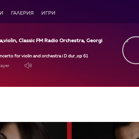
И
ГАЛЕРИЯ
ИГРИ
a,violin, Classic FM Radio Orchestra, Georgi
erto for violin and orchestra i D dur ,op 61
layer
layer