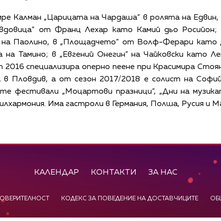
ре Калман „Царицата на Чардаша” в ролята на Едвин,
 вдовица” от Франц Лехар като Камий дьо Росийон; 
 на Паолино, в „Площадчето” от Волф-Ферари като
на Тамино; в „Евгений Онегин” на Чайковски като Лен
 2016 специализира оперно пеене при Красимира Стоя
в Пловдив, а от сезон 2017/2018 е солист на Софий
те фестивали „Моцартови празници“, „Дни на музика
хармония. Има гастроли в Германия, Полша, Русия и М
КАЛЕНДАР
КОНТАКТИ
ЗА НАС
ПОВЕРИТЕЛНОСТ
КОДЕКС ЗА ПОВЕДЕНИЕ НА ДОСТАВЧИЦИТЕ
ОБ