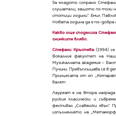
За младото сопрано Стефани
слушатели, защото по този на
стотици години”. Емил Павло
Новата година да е по-добра о
Какво още споделиха Стефани
снимките вляво.
Стефани Кръстева
(1994) се
Вокалния факултет на Наци
Музикалната академия – Баст
Пучини. Превъплъщава се в д
Принцесата от оп. „Котарак
балет.
Лауреат е на: втора награда 
руския класически и съврем
фестивал „Славянски звън”. 
изпълнението на „Метаморф