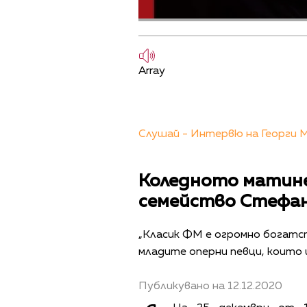
Array
Слушай - Интервю на Георги М
Коледното матине
семейство Стефан
„Класик ФМ е огромно богатст
младите оперни певци, които щ
Публикувано на 12.12.2020