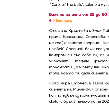
“Carol of the bells“, както и 
Билети на цени от 25 до 50 л
в
Ивентим
.
Стефани Кръстева и Емил Пав
прима Красимира Стоянова.
мечта”, а самото сопрано – к
и човек”. Сред най-важните ур
компромиси със себе си, да 
уважават”. Стефани Кръстев
трудности: „Да пътуваш мног
това, което ти дава сцената и
Красимира Стоянова заема кл
сцената на Миланския опере
която едвам сдържа емоцията 
сключи брак в началото на 202