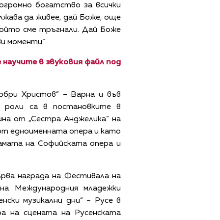
огромно богатство за всички
лжава да живее, дай Боже, още
който сме тръгнали. Дай Боже
ви моменти”.
 научите в звуковия файл под
обри Христов” – Варна и във
й роли са в постановките в
ина от „Сестра Анджелика“ на
от едноименната опера и като
амата на Софийската опера и
първа награда на Фестивала на
а на Международния младежки
нски музикални дни“ – Русе в
а на сцената на Русенската