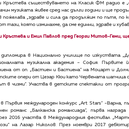
 Кръстева съществуването на Класик ФМ радио е „
чин музиката живее сред нас дълги години и ще продъ
в пожелава „здраве и сила да продължим по пътя, по 
т тази, която изминахме, да сме единни, здраве и хуба
 Кръстева и Емил Павлов пред Георги Митов-Геми, ще
 дипломира в Национално училище по изкуствата „Д
оналната музикална академия – София. Първите 
иена от оп. „Бастиен и Бастиена” на Моцарт и Долч
етските опери от Цезар Кюи като Червената шапчица 
ът в чизми”. Участва в детските спектакли от прогр
в Първия международен конкурс „Art Stars“ -Варна, 
енен романс „Балканска романсиада”, първа наград
През 2016 участва в Международния фестивал „Марте
ози“ на Лазар Николов. През ноември 2017 дебютир