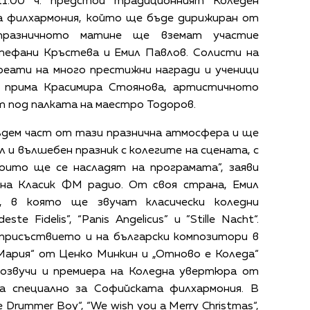
1.00 ч. предстои традиционният Коледен
а филхармония, който ще бъде дирижиран от
празничното матине ще вземат участие
ефани Кръстева и Емил Павлов. Солисти на
реати на много престижни награди и ученици
а прима Красимира Стоянова, артистичното
т под палката на маестро Тодоров.
бъдем част от тази празнична атмосфера и ще
 и вълшебен празник с колегите на сцената, с
които ще се насладят на програмата”, заяви
на Класик ФМ радио. От своя страна, Емил
, в която ще звучат класически коледни
ste Fidelis”, “Panis Angelicus” и ”Stille Nacht“.
присъствието и на български композитори в
Мария“ от Ценко Минкин и „Отново е Коледа“
озвучи и премиера на Коледна увертюра от
на специално за Софийската филхармония. В
 Drummer Boy“, “We wish you a Mеrry Christmas“,