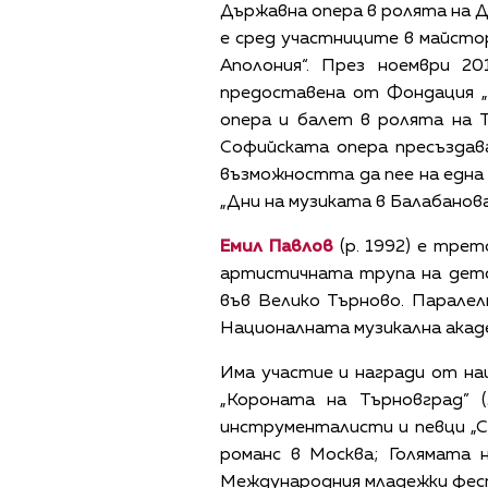
Държавна опера в ролята на 
е сред участниците в майсто
Аполония“. През ноември 20
предоставена от Фондация „
опера и балет в ролята на 
Софийската опера пресъздав
възможността да пее на една
„Дни на музиката в Балабанов
Емил Павлов
(р. 1992) е трет
артистичната трупа на дет
във Велико Търново. Паралел
Националната музикална акаде
Има участие и награди от нац
„Короната на Търновград” 
инструменталисти и певци „С
романс в Москва; Голямата н
Международния младежки фести