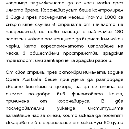
например задължението да се носи маска през
цялото време. Коронавирусът беше контролиран
в Сидни през последните месеци (почти 1000 са
смъртните случаи в страната от началото на
пандемията), но ново огнище с най-малко 180
заразени накара политиците да върнат към някои
мерки, като гореспоменатото използване на
маска в обществени пространства, градския
транспорт; или затваряне на градски райони.
От своя страна, през октомври миналата година
Opera Australia беше принудена да разпродаде
своите костюми и декори, за да се опита да
оцелее по-добре във финансовата криза,
причинена от коронавируса. В два
последователни уикенда институцията
запазваше час за онези, които искаха да посетят
складовете й с ограничение от максимум 60 души