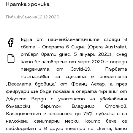
Кратка хроника
Публикувано на 12.12.2020
Една от най-емблематичните сгради в
света - Операта в Сидни (Opera Australia),
отваря врати днес, 5 януари 2021г., след
като бе затворена от март 2020 г. поради
пандемията от Covid-19. Първата
постановка на сцената е оперетата
„Веселата вдовица“ от Франц Лехар, а през
февруари ще бъде показана операта "Ернани" от
Джузепе Верди с участието на уважавания
български баритон Владимир Стоянов.
Капацитетът е ограничен до 75% публика и са
наложени санитарни мерки, които вече се
наблюдават и в други театри по света, като