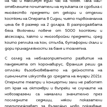
на час и максимум един час на човек. Така най-
отявлените почитатели на музиката се сдобиха с
множество предмети от декори и отделни
костюми на Операта в Сидни, чиято първоначална
цена бе в размер на 2 долара. В разпродажбата
бяха включени повече от 5000 костюми и
аксесоари, както и многобройни предмети, сред
които реплика на кон, стълба, бутафорни скали и
дори принадлежности за баня и тоалетна.
С оглед на неблагоприятното развитие на
пандемията от коронавирус, Франция реши да
отложи възобновяването на дейността на
сценичните изкуства до средата на януари 2021г.
Оперните театри и концертни зали не работят
от края на октомври и въпреки че случаите на
новозаразени са намалели значително през
последните седмици, някои показатели
предупреждават за възможно ново покачване.