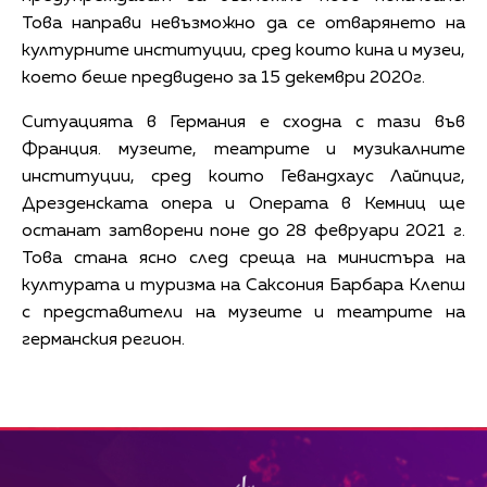
Това направи невъзможно да се отварянето на
културните институции, сред които кина и музеи,
което беше предвидено за 15 декември 2020г.
Ситуацията в Германия е сходна с тази във
Франция. музеите, театрите и музикалните
институции, сред които Гевандхаус Лайпциг,
Дрезденската опера и Операта в Кемниц ще
останат затворени поне до 28 февруари 2021 г.
Това стана ясно след среща на министъра на
културата и туризма на Саксония Барбара Клепш
с представители на музеите и театрите на
германския регион.