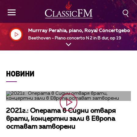
Murrray Perahia, piano, Royal Concertgebou
Orcestra, Amsterdam, Bernard Haitink, dir
Beethoven - Piano concerto N 2 in B dur, op 19
НОВИНИ
2021г.: Операта в Сидни отваря
врати, концертни зали в Европа
остават затворени