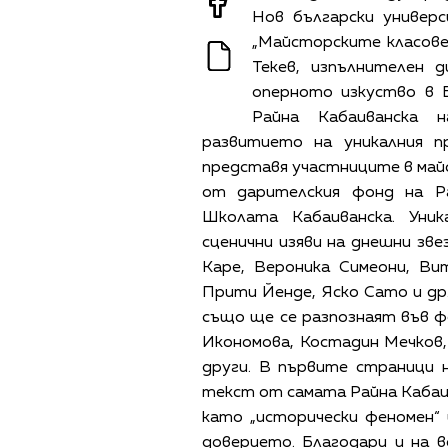
Нов български универ
„Майсторските класове
Текев, изпълнителен 
оперното изкуство в 
Райна Кабаиванска 
развитието на уникалния п
представя участниците в май
от дарителския фонд на Р
Школата Кабаиванска. Уни
сценични изяви на днешни зв
Каре, Вероника Симеони, Ви
Прити Йенде, Яско Сато и др
също ще се разпознаят във 
Икономова, Костадин Мечков,
други. В първите страници 
текст от самата Райна Кабаив
като „исторически феномен“
доверието. Благодари и на 