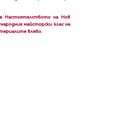
на Настоятелството на Нов
ународния майсторски клас на
атериалите вляво.
ЩИ УСЛОВИЯ