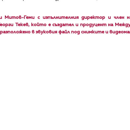
и Митов-Геми с изпълнителния директор и член 
еорги Текев, който е създател и продуцент на Межд
е разположено в
звуковия файл под снимките и видеом
КАЛЕНДАР
КОНТАКТИ
ЗА НАС
ПОВЕРИТЕЛНОСТ
КОДЕКС ЗА ПОВЕДЕНИЕ НА ДОСТАВЧИЦИТЕ
ОБ
©
2026
Радиокомпания Си.Джей ООД. Всички права са запазени.