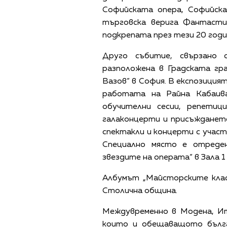
Софийската опера, Софийска
търговска верига Фантасти
подкрепата през тези 20 годи
Друго събитие, свързано 
разположена в Градската гр
Вазов“ в София. В експозиция
работата на Райна Кабаив
обучителни сесии, репетиц
галаконцерти и присъжданет
спектакли и концерти с учас
Специално място е отреден
звездите на операта“ в Зала 
Албумът „Майсторските клас
Столична община.
Междувременно в Модена, Ит
които и обещаващото бълга