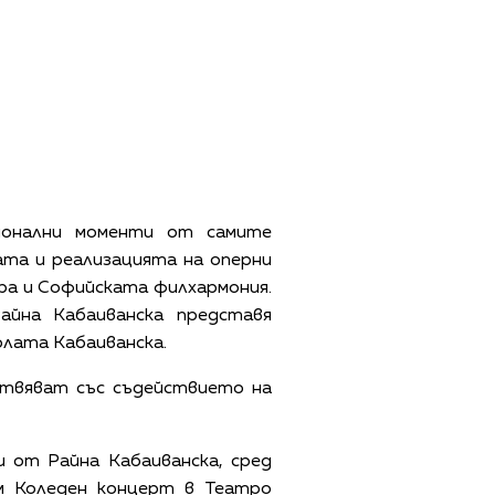
ционални моменти от самите
та и реализацията на оперни
ра и Софийската филхармония.
айна Кабаиванска представя
олата Кабаиванска.
ствяват със съдействието на
 от Райна Кабаиванска, сред
м Коледен концерт в Театро