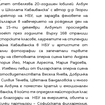
ситет отбелязва 20-годишен юбилей. Албум
 и Школата Кабаиванска“ с автор д-р Георги
директор на НБУ, ще зарадва феновете на
България в навечерието на рождения ден на
на 15-ти декември. Албумът проследява
роект през годините. Върху 168 страници
сторските класове, лауреатите на стипендии
айна Кабаиванска в НБУ и артистите от
кални фотографии са запечатали първите
езди на световната оперна сцена като Андреа
тория Йео, Мария Агреста, Мария Радоева,
. Изявени певци от българската оперна сцена
фотосвидетелствата Весела Янева, Добринка
 Силвия Тенева, Цветана Бандаловска и много
на Албума е поместен кратък и емоционален
анска, в който тя определя майсторския клас
 и благодари на НБУ за енергията, обичта и
всички партньори – Софийската филхармония,