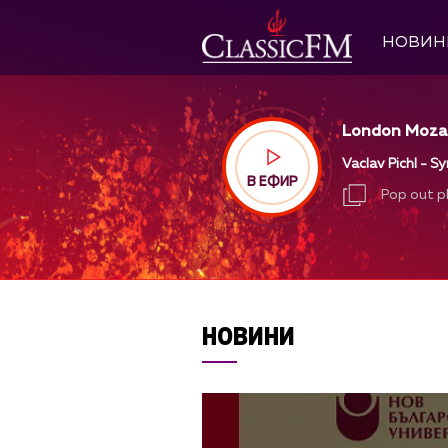
НОВИН
London Mozart
Vaclav Pichl - S
В ЕФИР
Pop out p
Pop out p
НОВИНИ