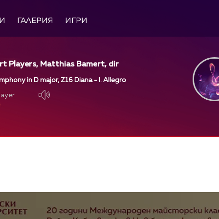
И
ГАЛЕРИЯ
ИГРИ
 Players, Matthias Bamert, dir
ymphony in D major, Z16 Diana - I. Allegro
layer
layer