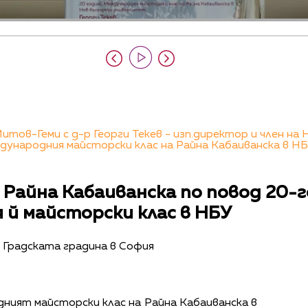
итов-Геми с д-р Георги Текев - изп.директор и член н
дународния майсторски клас на Райна Кабаиванска в Н
а Райна Кабаиванска по повод 20
 й майсторски клас в НБУ
 Градската градина в София
ният майсторски клас на Райна Кабаиванска в