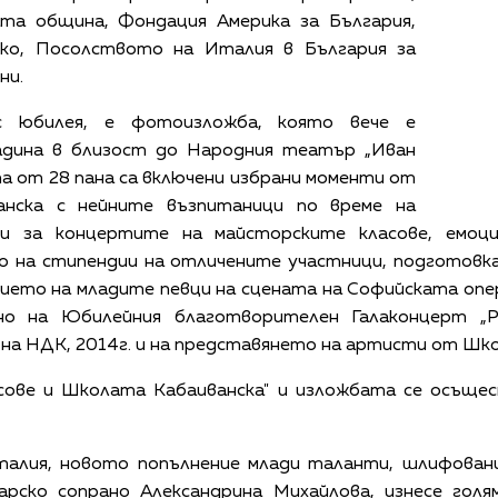
та община, Фондация Америка за България,
ко, Посолството на Италия в България за
ни.
с юбилея, е фотоизложба, която вече е
адина в близост до Народния театър „Иван
та от 28 пана са включени избрани моменти от
анска с нейните възпитаници по време на
ии за концертите на майсторските класове, емо
о на стипендии на отличените участници, подготовка
тието на младите певци на сцената на Софийската опе
о на Юбилейния благотворителен Галаконцерт „Р
1 на НДК, 2014г. и на представянето на артисти от Шк
ове и Школата Кабаиванска" и изложбата се осъще
алия, новото попълнение млади таланти, шлифовани
рско сопрано Александрина Михайлова, изнесе голя