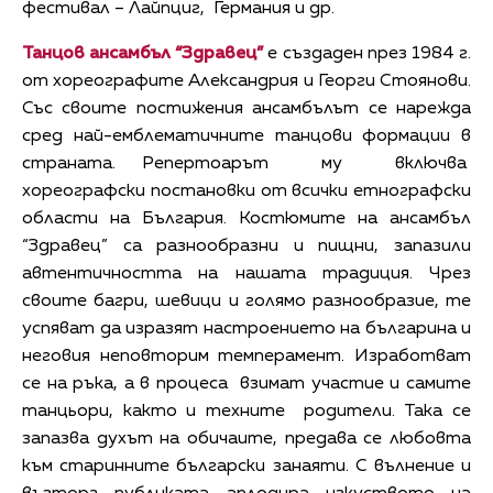
фестивал – Лайпциг, Германия и др.
Танцов ансамбъл “Здравец”
е създаден през 1984 г.
от хореографите Александрия и Георги Стоянови.
Със своите постижения ансамбълът се нарежда
сред най-емблематичните танцови формации в
страната. Репертоарът му включва
хореографски постановки от всички етнографски
области на България. Костюмите на ансамбъл
“Здравец” са разнообразни и пищни, запазили
автентичността на нашата традиция. Чрез
своите багри, шевици и голямо разнообразие, те
успяват да изразят настроението на българина и
неговия неповторим темперамент. Изработват
се на ръка, а в процеса взимат участие и самите
танцьори, както и техните родители. Така се
запазва духът на обичаите, предава се любовта
към старинните български занаяти. С вълнение и