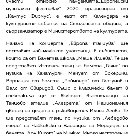
власти относно пандемията.„Европейски
музикален фестивал“ 2020, организиран от
„Кантус Фирмус“, е част от Календара на
културните събития на Столичната община, а
съорганизатор е Министерството на културата.
Начало на концерта „Европа танцува“ ще
поставят най-малките участници в събитието,
които са от Балетна школа „Маша Илиева“. Те ще
представят Източен танц из балета „Гаяне“ по
музика на Хачатурян, Менует от Бокерини,
Вариация от балета „Раймонда“ от Глазунов и
Валс от Свиридов. Също с класически балет в
спектакъла ще се включат възпитаници на
Танцово ателие „Алегрета“ от Националния
дворец на децата с ръководител Илина Агова. Те
ще представят танц по музика от „Лебедово
езеро“ на Чайковски и Вариации на Мерцедес из
балета „Дон Кихот“ на Минкус. Много настроение