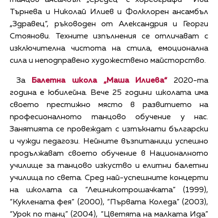
Търнева и Николай Илиев и Фолклорен ансамбъл
„Здравец“, ръководен от Александрия и Георги
Стоянови. Техните изпълнения се отличават с
изключителна чистота на стила, емоционална
сила и неподправено художествено майсторство.
За
Балетна школа „Маша Илиева“
2020-та
година е юбилейна. Вече 25 години школата има
своето престижно място в развитието на
професионалното танцово обучение у нас.
Занятията се провеждат с изтъкнати български
и чужди педагози. Нейните възпитаници успешно
продължават своето обучение в Националното
училище за танцово изкуство и елитни балетни
училища по света. Сред най-успешните концерти
на школата са “Лешникотрошачката” (1999),
“Куклената фея” (2000), “Първата Коледа” (2003),
“Урок по танц” (2004), “Цветята на малката Ида”