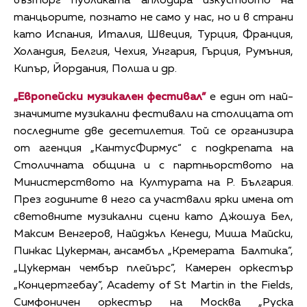
възторг публиката аплодира изкуството на
танцьорите, познато не само у нас, но и в страни
като Испания, Италия, Швеция, Турция, Франция,
Холандия, Белгия, Чехия, Унгария, Гърция, Румъния,
Кипър, Йордания, Полша и др.
„Европейски музикален фестивал”
е един от най-
значимите музикални фестивали на столицата от
последните две десетилетия. Той се организира
от агенция „КантусФирмус“ с подкрепата на
Столичната община и с партньорството на
Министерството на Културата на Р. България.
През годините в него са участвали ярки имена от
световните музикални сцени като Джошуа Бел,
Максим Венгеров, Найджъл Кенеди, Миша Майски,
Пинкас Цукерман, ансамбъл „Кремерата Балтика”,
„Цукерман чембър плейърс”, Камерен оркестър
„Концертгебау”, Academy of St Martin in the Fields,
Симфоничен оркестър на Москва „Руска