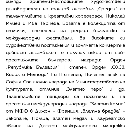
хиляди зрители.Настоящите художествени
ръководители на танцов ансамбъл „Средец“ са
талантливите и креативни хореографи Николай
Илиев и Ива Търнева. Богата е колекцията от
отличия, спечелени на редица български и
международни фестивали. За високите си
художествени постижения и голямата концертна
дейност ансамбълът е получил някои от най-
престижните български награди: Орден
„Република България“ I степен, Орден „Св.Св.
Кирил и Методи“ I и II степен, Почетен знак на
София, Специална награда на Министерството на
културата, отличие „Златно перо“ и др.
Талантливите танцьори са носители и на
престижни международни награди: “Златно колие“
от МФФ в Дижон – Франция, „Златна брадва” –
Закопане, Полша, златен медал и лауреатско
звание на Десети международен младежки