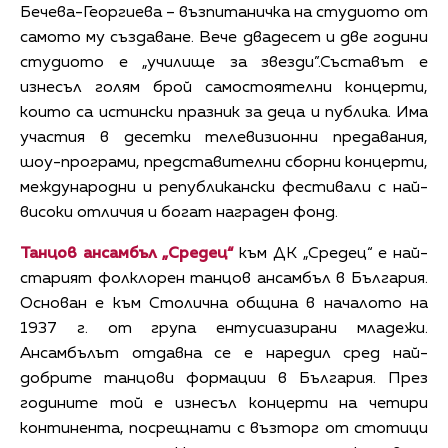
Бечева-Георгиева
– възпитаничка на студиото от
самото му създаване. Вече двадесет и две години
студиото е „училище за звезди”.Съставът е
изнесъл голям брой самостоятелни концерти,
които са истински празник за деца и публика. Има
участия в десетки телевизионни предавания,
шоу-програми, представителни сборни концерти,
международни и републикански фестивали с най-
високи отличия и богат награден фонд.
Танцов ансамбъл „Средец“
към ДК „Средец“ е най-
старият фолклорен танцов ансамбъл в България.
Основан е към Столична община в началото на
1937 г. от група ентусиазирани младежи.
Ансамбълът отдавна се е наредил сред най-
добрите танцови формации в България. През
годините той е изнесъл концерти на четири
континента, посрещнати с възторг от стотици