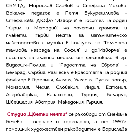
СБМТД; Мирослав Славов и Стефана Михова.
Вокален педагог е Петя Букурещлиева -
Стефанова. ДЮФА "Изворче" е носител на орден
"Кирил и Методий", на почетни грамоти и
плакети, първи места за изпълнителско
майсторство и музика в конкурса за "Голямата
танцова награда на София" и др."Изворче" е
носител на златни медали от фестивали в гр.
Бидгошч-Полша и "Радостта на Европа" -
Белград, Сърбия. Разнесъл е красотата на родния
фолклор в Германия, Англия, Унгария, Русия, Копър,
Монголия, Чехия, Словакия, Индия, Естония,
Азербайджан, Казахстан, Турция, Беларус,
Швейцария, Австрия, Македония, Гърция.
Студио „Цветни мечти“
се ръководи от Снежана
Бечева – педагог и хореограф, а от 1997г.
помощник художествен ръководител е Борислава