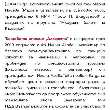
(2004) и др. Художественият ръководител Мария
Илиева (Маша)е изпълнител на световно ниво,
преподавател в НМА “Проф. П. Владигеров” и
създател на трупата “Младият балет на
България”.
Танцовото ателие „Алегрета“
е създадено през
2013 годинаот г-жа Илина Агова – магистър по
балетна режисура.Занятията по танцово
изкуство за начинаещи и напреднали се
провеждат по специализирани програми
(класически екзерсис и репертоар) от
преподавателя Илина Агова.Това позволява да се
обучават деца с различни природни данни и
танцови умения.Най-способните възпитаници
имат възможност да продължат обучението си в
танцовата школа „Алегрета“ към
НДД.Възпитаниците на школата са участвали в