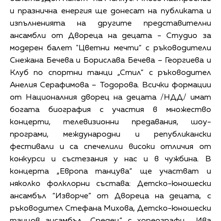
и празнична енергия ще донесат на публиката и
изпълненията на другите представителни
ансамбли от Двореца на децата - Студио за
модерен балет "Цветни мечти“ с ръководители
Снежана Бечева и Борислава Бечева – Георгиева и
Клуб по спортни танци „Стил“ с ръководител
Анелия Серафимова – Тодорова. Всички формации
от Националния дворец на децата /НДД/ имат
богата биография с участия в множество
концерти, телевизионни предавания, шоу-
програми, международни и републикански
фестивали и са спечелили високи отличия от
конкурси и състезания у нас и в чужбина. В
концерта „Европа танцува“ ще участват и
няколко фолклорни състава: Детско-юношески
ансамбъл “Изворче” от Двореца на децата, с
ръководител Стефана Михова, Детско-юношески
танцов ансамбъл „Средец“ с хореографи Ива