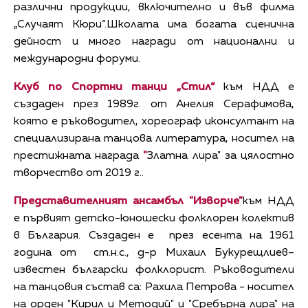
различни продукции, включително и във филма
„Случаят Кюри“.Школата има богата сценична
дейност и много награди от национални и
международни форуми.
Клуб по Спортни танци „Стил“
към НДД е
създаден през 1989г. от Анелия Серафимова,
която е ръководител, хореограф иконсултант на
специализирана танцова литература, носител на
престижната награда
"
Златна лира" за цялостно
творчество oт 2019 г..
Представителният ансамбъл "Изворче"
към НДД
е първият детско-юношески фолклорен колектив
в България. Създаден е през есента на 1961
година от ст.н.с., д-р Михаил Букурещлиев–
известен български фолклорист. Ръководители
на танцовия състав са: Рахила Петрова - носител
на орден "Кирил и Методий" и "Сребърна лира" на