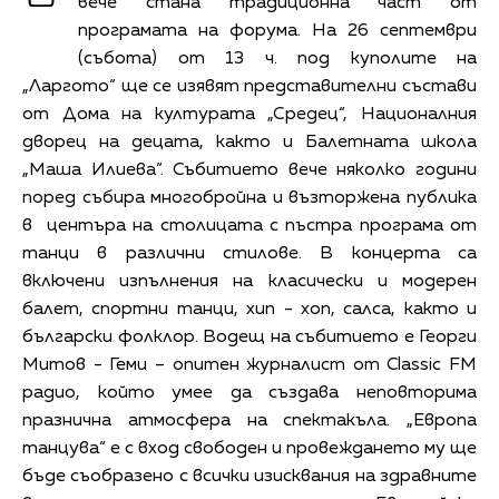
вече стана традиционна част от
програмата на форума. На 26 септември
(събота) от 13 ч. под куполите на
„Ларгото“ ще се изявят представителни състави
от Дома на културата „Средец“, Националния
дворец на децата, както и Балетната школа
„Маша Илиева“. Събитието вече няколко години
поред събира многобройна и възторжена публика
в центъра на столицата с пъстра програма от
танци в различни стилове. В концерта са
включени изпълнения на класически и модерен
балет, спортни танци, хип - хоп, салса, както и
български фолклор. Водещ на събитието е Георги
Митов - Геми – опитен журналист от Classic FM
радио, който умее да създава неповторима
празнична атмосфера на спектакъла. „Европа
танцува“ е с вход свободен и провеждането му ще
бъде съобразено с всички изисквания на здравните