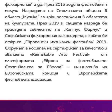
филхармония“ и др. През 2015 година фестивалът
получи Наградата на Столичната община в
област „Музика“ за ярки постижения в областта
на културата. През 2019 г. същата награда бе
присъдена съвместно на „Кантус Фирмус“ и
Софийската филхармония за концерта, с който бе
открит „Европейски музикален фестивал“ 2019.
Форумът е носител на сертификат за качество и
званието «Remarkable Arts Festival» от
платформата „Европа за фестивалите.
Фестивалите за Европа“ - инициатива на
Европейската комисия и Европейската
фестивална асоциация.