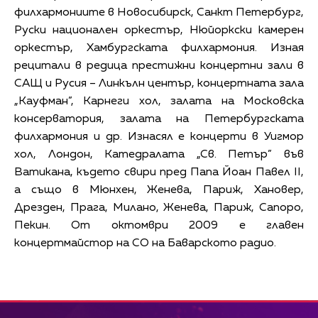
филхармониите в Новосибирск, Санкт Петербург,
Руски национален оркестър, Нюйоркски камерен
оркестър, Хамбургската филхармония. Изная
рецитали в редица престижни концертни зали в
САЩ и Русия – Линкълн център, концертната зала
„Кауфман”, Карнеги хол, залата на Московска
консерватория, залата на Петербургската
филхармония и др. Изнасял е концерти в Уигмор
хол, Лондон, Катедралата „Св. Петър” във
Ватикана, където свири пред Папа Йоан Павел II,
а също в Мюнхен, Женева, Париж, Хановер,
Дрезден, Прага, Милано, Женева, Париж, Сапоро,
Пекин. От октомври 2009 е главен
концертмайстор на СО на Баварското радио.