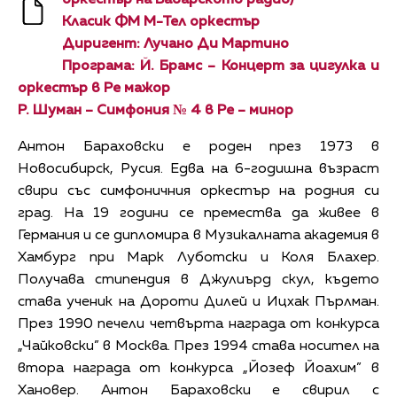
Класик ФМ М-Тел оркестър
Диригент: Лучано Ди Мартино
Програма: Й. Брамс – Концерт за цигулка и
оркестър в Ре мажор
Р. Шуман – Симфония № 4 в Ре – минор
Антон Бараховски е роден през 1973 в
Новосибирск, Русия. Едва на 6-годишна възраст
свири със симфоничния оркестър на родния си
град. На 19 години се премества да живее в
Германия и се дипломира в Музикалната академия в
Хамбург при Марк Луботски и Коля Блахер.
Получава стипендия в Джулиърд скул, където
става ученик на Дороти Дилей и Ицхак Пърлман.
През 1990 печели четвърта награда от конкурса
„Чайковски” в Москва. През 1994 става носител на
втора награда от конкурса „Йозеф Йоахим” в
Хановер. Антон Бараховски е свирил с