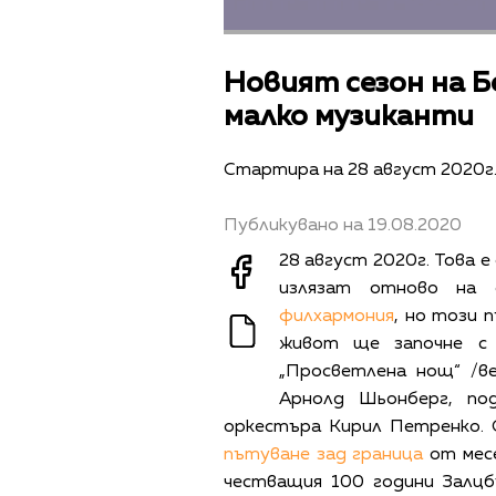
Новият сезон на Б
малко музиканти
Стартира на 28 август 2020г
Публикувано на 19.08.2020
28 август 2020г. Това 
излязат отново на
филхармония
, но този 
живот ще започне с
„Просветлена нощ“ /в
Арнолд Шьонберг, по
оркестъра Кирил Петренко. 
пътуване зад граница
от месе
честващия 100 години Залцб