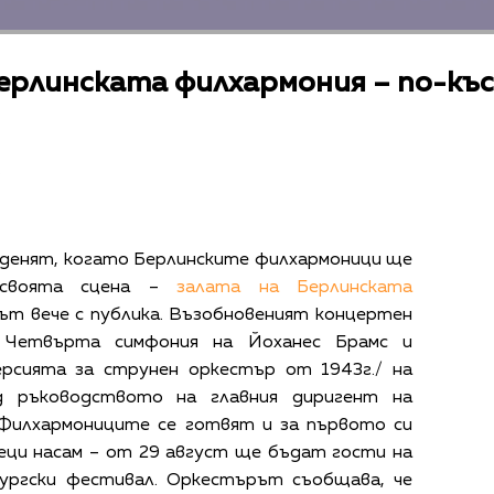
ерлинската филхармония – по-къс
.
е денят, когато Берлинските филхармоници ще
 своята сцена –
залата на Берлинската
път вече с публика. Възобновеният концертен
 Четвърта симфония на Йоханес Брамс и
ерсията за струнен оркестър от 1943г./ на
д ръководството на главния диригент на
Филхармониците се готвят и за първото си
ци насам – от 29 август ще бъдат гости на
ургски фестивал. Оркестърът съобщава, че