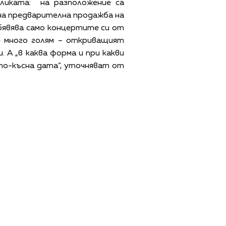
бликата: на разположение са
 на предварителна продажба на
обявява само концертите си от
 е много голям – откриващият
 А „в каква форма и при какви
 по-късна дата“, уточняват от
ЩИ УСЛОВИЯ