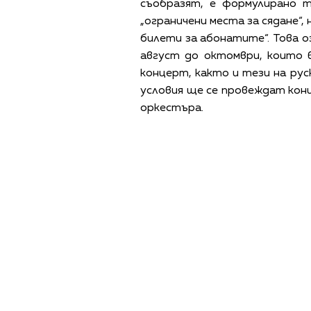
съобразят, е формулирано т
„ограничени места за сядане“
билети за абонатите“. Това о
август до октомври, които в
концерт, както и тези на рус
условия ще се провеждат конц
оркестъра.
ПОЛИТИКА ЗА 