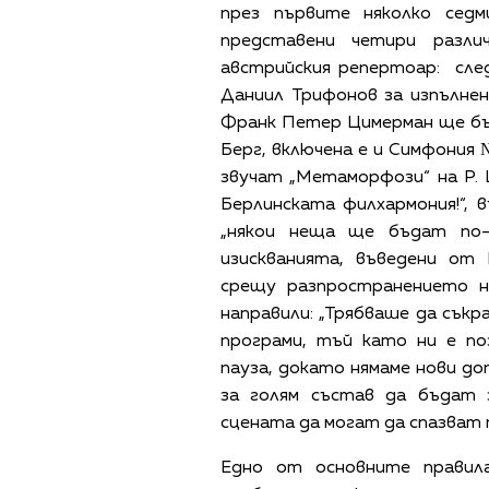
през първите няколко сед
представени четири разли
австрийския репертоар: сл
Даниил Трифонов за изпълне
Франк Петер Цимерман ще бъ
Берг, включена е и Симфония 
звучат „Метаморфози“ на Р. 
Берлинската филхармония!“, 
„някои неща ще бъдат по-
изискванията, въведени от
срещу разпространението н
направили: „Трябваше да сък
програми, тъй като ни е по
пауза, докато нямаме нови до
за голям състав да бъдат 
сцената да могат да спазват 
Едно от основните правил