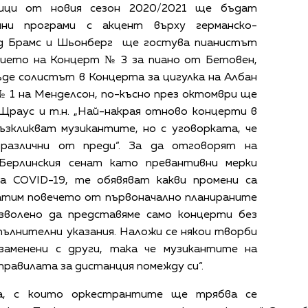
мици от новия сезон 2020/2021 ще бъдат
чни програми с акцент върху германско-
ед Брамс и Шьонберг ще гостува пианистът
нието на Концерт № 3 за пиано от Бетовен,
де солистът в Концерта за цигулка на Албан
№ 1 на Менделсон, по-късно през октомври ще
Щраус и т.н. „Най-накрая отново концерти в
възкликват музикантите, но с уговорката, че
различни от преди“. За да отговорят на
 Берлинския сенат като превантивни мерки
а COVID-19, те обявяват какви промени са
ратим повечето от първоначално планираните
зволено да представяме само концерти без
пълнителни указания. Наложи се някои творби
заменени с други, така че музикантите на
правилата за дистанция помежду си“.
а, с които оркестрантите ще трябва се