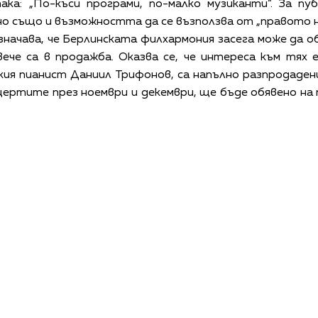
ака: „По-къси програми, по-малко музиканти“. За пу
, но също и възможността да се възползва от „правото
значава, че Берлинската филхармония засега може да 
ече са в продажба. Оказва се, че интереса към тях
кия пианист Даниил Трифонов, са напълно разпродадени.
ертите през ноември и декември, ще бъде обявено на
КАЛЕНДАР
КОНТАКТИ
ЗА НАС
ПОВЕРИТЕЛНОСТ
КОДЕКС ЗА ПОВЕДЕНИЕ НА ДОСТАВЧИЦИТЕ
ОБ