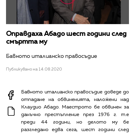
Оправдаха Абадо шест години след
смъртта му
Бавното италианско правосъдие
Публикувано на 14.08.2020
Бавното италианско правосъдие доведе до
отпадане на обвиненията, наложени над
Клаудио Абадо. Маестрото бе обвинен за
данъчно престъпление през 1976 г. т.е
преди 44 години, но делото му бе
разгледано едва сега, шест години след