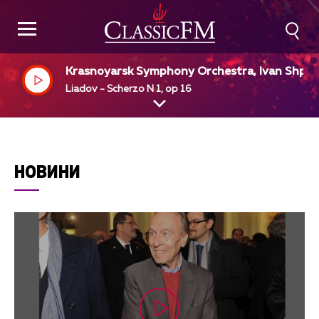
Krasnoyarsk Symphony Orchestra, Ivan Shpill
r, dir
Liadov - Scherzo N 1, op 16
НОВИНИ