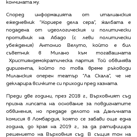
кончината му.
Според информацията от италианския
ежедневник “Кориере дела сера”, жалбата е
подадена от идеологическия и политически
противник на Абадо (с леви политически
убеждения) Антонио Велуто, който е бил
съветник в Милано към тогавашната
Християндемократическа партия. Той обвинява
диригента, който по това време ръководи
Миланския оперен театър “Ла Скала”, че не
декларира всичките си приходи пред хазната.
Преди две години, през 2018 г., Върховният съд
призна липсата на основание за повдигнатите
обвинения, но предаде делото на Данъчната
комисия в Ломбардия, която се забави още една
година, до края на 2019 г., за да ратифицира
решението на Върховния съд. В същия тон на