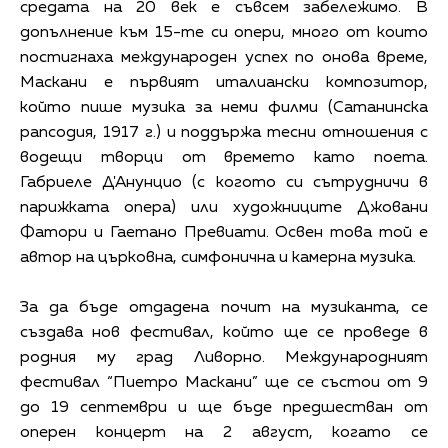
средата на 20 век е съвсем забележимо. В
допълнение към 15-те си опери, много от които
постигнаха международен успех по онова време,
Маскани е първият италиански композитор,
който пише музика за неми филми (Сатанинска
рапсодия, 1917 г.) и поддържа тесни отношения с
водещи творци от времето като поета.
Габриеле Д'Анунцио (с когото си сътрудничи в
парижката опера) или художниците Джовани
Фатори и Гаетано Превиати. Освен това той е
автор на църковна, симфонична и камерна музика.
За да бъде отдадена почит на музиканта, се
създава нов фестивал, който ще се проведе в
родния му град Ливорно. Международният
фестивал “Пиетро Маскани” ще се състои от 9
до 19 септември и ще бъде предшестван от
оперен концерт на 2 август, когато се