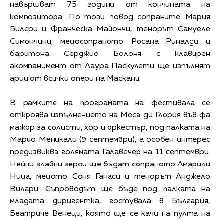
навършват 75 години от кончината на
композитора. По този повод сопраните Мария
Билери и Франческа Майончи, тенорът Самуеле
Симончини, мецосопраното Росана Риналди и
баритона Серджио Болоня с клавирен
акомпанимент от Лаура Паскулети ще изпълнят
арии от всички опери на Маскани.
В рамките на програмата на фестивала се
откроява изпълнението на Меса ди Глория във фа
мажор за солисти, хор и оркестър, под палката на
Марио Меникали (9 септември), а особен интерес
предизвиква голямата Галавечер на 11 септември.
Нейни главни герои ще бъдат сопраното Амарили
Ница, мецото Соня Ганаси и тенорът Анджело
Вилари. Съпроводът ще бъде под палката на
младата диригентка, гостувала в България,
Беатриче Венеци, която ще се качи на пулта на