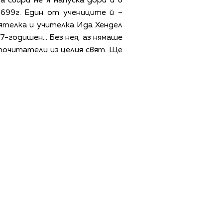
свири не я напуска дори и в
699г. Един от учениците й –
ятелка и учителка Ида Хендел
17-годишен… Без нея, аз нямаше
 почитатели из целия свят. Ще
ЩИ УСЛОВИЯ