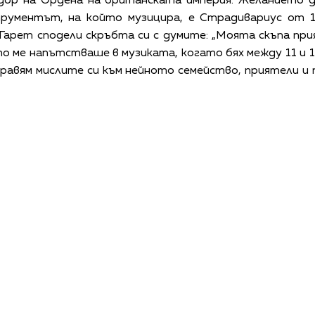
ор на Ордена на британската империя. Желанието да 
трументът, на който музицира, е Страдивариус от 1
арет сподели скръбта си с думите: „Моята скъпа при
то ме напътстваше в музиката, когато бях между 11 и 
равям мислите си към нейното семейство, приятели и
КАЛЕНДАР
КОНТАКТИ
ЗА НАС
ПОВЕРИТЕЛНОСТ
КОДЕКС ЗА ПОВЕДЕНИЕ НА ДОСТАВЧИЦИТЕ
ОБ
©
2026
Радиокомпания Си.Джей ООД. Всички права са запазени.