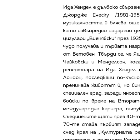
Ида Хендел е дълбоко свързан
Джордже Енеску /1881–195
музикалността й блясва още
като извънредно надарено де
цигулари „Виенявски“ през 1935
чудо получава и първата наг
от Бетовен. Твърди се, че Я
Чайковски и Менделсон, ко
репертоара на Ида Хендел
Лондон, последвани по-къс
преминава животът й, но ви
специален град, заради много
войски по време на Втората
международна кариера, пъту
Съединените щати през 40-те,
70-те става първият западе
след края на „Културната ре