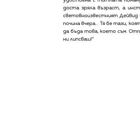
удостоена с титлата Команд
доста зряла възраст, а инс
световноизвестният Дейвид Г
почина вчера… Тя бе тази, коя
да бъда това, което съм. Отп
ни липсваш!“
ПОЛИТИКА ЗА 