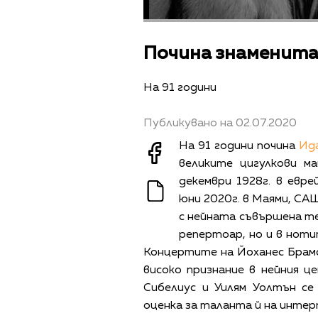
Почина знаменита
На 91 години
Публикувано на 02.07.2020
На 91 години почина
Ид
великите цигулкови м
декември 1928г. в евр
юни 2020г. в Маями, СА
с нейната съвършена те
репертоар, но и в ноти
Концертите на Йоханес Брамс
високо признание в нейния ц
Сибелиус и Уилям Уолтън се
оценка за таланта й на инте