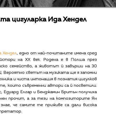
та цигуларка Ида Хендел
а Хендел
, едно от най-почитаните имена сред
айстори на ХХ век. Родена е в Полша през
ейско семейство, а животът й завърши на 30
Щ. Вероятно светът на музиката ще я запомни
хника и чиста интонация в познатия цигулков
те, които съвременни автори са й посветили.
, Едуард Елгар и Бенджамин Бритън получиха
енен прочит, а за тези на композиторите Ян
 знае, че самите те приживе са дали висока
рпретатор.