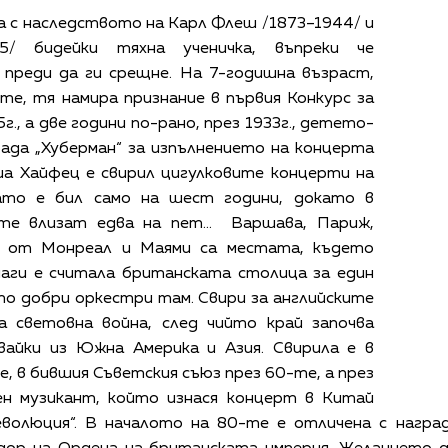
а с наследството на Карл Флеш /1873–1944/ и
5/ бидейки тяхна ученичка, въпреки че
 преди да ги срещне. На 7-годишна възраст,
те, тя намира признание в първия Конкурс за
г., а две години по-рано, през 1933г., детето-
рада „Хуберман“ за изпълнението на концерта
ша Хайфец е свирил цигулковите концерти на
гато е бил само на шест години, докато в
 те влизат едва на пет… Варшава, Париж,
но от Монреал и Маями са местата, където
наги е считала британската столица за един
то добри оркестри там. Свири за английските
 световна война, след чийто край започва
вайки из Южна Америка и Азия. Свирила е в
 в бившия Съветския съюз през 60-те, а през
н музикант, който изнася концерт в Китай
волюция“. В началото на 80-те е отличена с награда