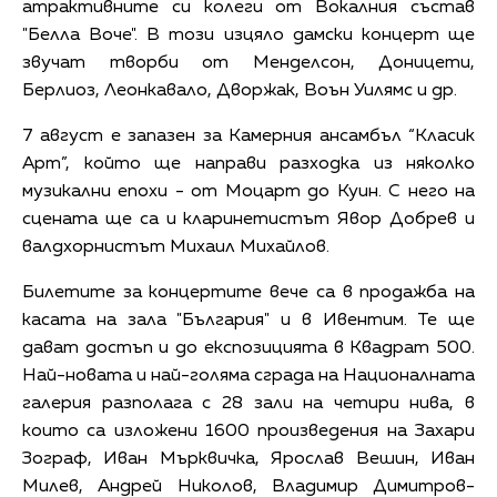
атрактивните си колеги от Вокалния състав
"Белла Воче". В този изцяло дамски концерт ще
звучат творби от Менделсон, Доницети,
Берлиоз, Леонкавало, Дворжак, Воън Уилямс и др.
7 август е запазен за Камерния ансамбъл “Класик
Арт”, който ще направи разходка из няколко
музикални епохи - от Моцарт до Куин. С него на
сцената ще са и кларинетистът Явор Добрев и
валдхорнистът Михаил Михайлов.
Билетите за концертите вече са в продажба на
касата на зала "България" и в Ивентим. Те ще
дават достъп и до експозицията в Квадрат 500.
Най-новата и най-голяма сграда на Националната
галерия разполага с 28 зали на четири нива, в
които са изложени 1600 произведения на Захари
Зограф, Иван Мърквичка, Ярослав Вешин, Иван
Милев, Андрей Николов, Владимир Димитров-