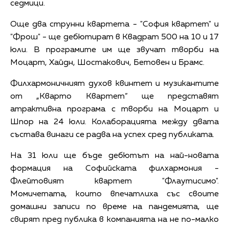
седмици.
Още два струнни квартета - "София квартет" и
"Фрош" - ще дебютират в Квадрат 500 на 10 и 17
юли. В програмите им ще звучат творби на
Моцарт, Хайдн, Шостакович, Бетовен и Брамс.
Филхармоничният духов квинтет и музикантите
от „Кварто Квартет“ ще представят
атрактивна програма с творби на Моцарт и
Шпор на 24 юли. Колаборацията между двата
състава винаги се радва на успех сред публиката.
На 31 юли ще бъде дебютът на най-новата
формация на Софийската филхармония -
Флейтовият квартет "Флаутисимо".
Момичетата, които впечатлиха със своите
домашни записи по време на пандемията, ще
свирят пред публика в компанията на не по-малко