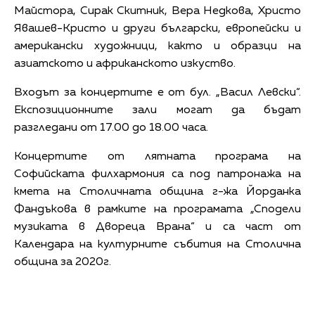
Майстора, Сирак Скитник, Вера Недкова, Христо
Явашев-Кристо и други български, европейски и
американски художници, както и образци на
азиатското и африканското изкуство.
Входът за концертите е от бул. „Васил Левски“.
Експозиционните зали могат да бъдат
разгледани от 17.00 до 18.00 часа.
Концертите oт лятната програма на
Софийската филхармония са под патронажа на
кмета на Столичната община г-жа Йорданка
Фандъкова в рамките на програмата „Сподели
музиката в Двореца Врана“ и са част от
Календара на културните събития на Столична
община за 2020г.