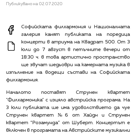
Публикувано на 02.07.2020
Софийската филхармония и Националната
галерия канят публиката на поредица
концерти в атриума на Квадрат 500. От 3
юли до 7 август в петъчните вечери от
18:30 ч. в това артистично пространство
ще звучат шедьоври на камерната музика в
изпълнение на водещи състави на Софийската
филхармония.
Началото поставят Струнен квартет
"Филхармоника" с изцяло австрийска програма. На
3 юли публиката ше има удоволствието да чуе
Струнен квартет №6 от Хайдн и Струнен
квартет “Розамунда” от Шуберт. Концертът е
включен в програмата на Австрийските музикални