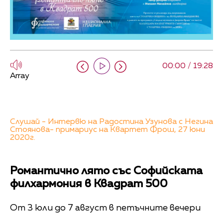
00:00 / 19:28
Array
Слушай - Интервю на Радостина Узунова с Негина
Стоянова- примариус на Квартет Фрош, 27 юни
2020г.
Романтично лято със Софийската
филхармония в Квадрат 500
От 3 юли до 7 август в петъчните вечери