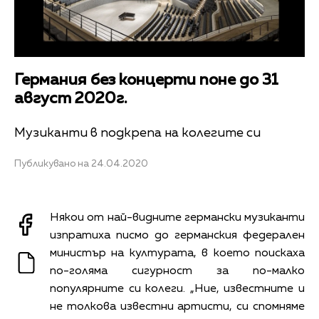
Германия без концерти поне до 31
август 2020г.
Музиканти в подкрепа на колегите си
Публикувано на 24.04.2020
Някои от най-видните германски музиканти
изпратиха писмо до германския федерален
министър на културата, в което поискаха
по-голяма сигурност за по-малко
популярните си колеги. „Ние, известните и
не толкова известни артисти, си спомняме