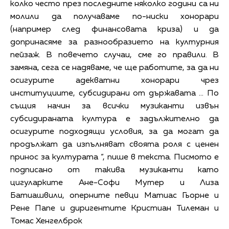
колко често през последните няколко години са ни
молили да получаваме по-ниски хонорари
(например след финансовата криза) и да
допринасяме за разнообразието на културния
пейзаж. В повечето случаи, сме го правили. В
замяна, сега се надяваме, че ще работите, за да ни
осигурите адекватни хонорари чрез
институциите, субсидирани от държавата ... По
същия начин за всички музиканти извън
субсидираната култура е задължително да
осигурите подходящи условия, за да могат да
продължат да изпълняват своята роля с ценен
принос за културата “, пише в текста. Писмото е
подписано от такива музиканти като
цигуларките Ане-Софи Мутер и Лиза
Батиашвили, оперните певци Матиас Гьорне и
Рене Папе и диригентите Кристиан Тилеман и
Томас Хенгелброк