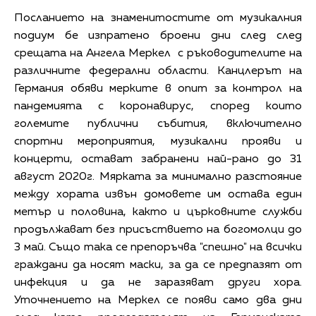
Посланието на знаменитостите от музикалния
подиум бе изпратено броени дни след след
срещата на Ангела Меркел с ръководителите на
различните федерални области. Канцлерът на
Германия обяви мерките в опит за контрол на
пандемията с коронавирус, според които
големите публични събития, включително
спортни мероприятия, музикални прояви и
концерти, остават забранени най-рано до 31
август 2020г. Мярката за минимално разстояние
между хората извън домовете им остава един
метър и половина, както и църковните служби
продължават без присъствието на богомолци до
3 май. Също така се препоръчва "спешно" на всички
граждани да носят маски, за да се предпазят от
инфекция и да не заразяват други хора.
Уточнението на Меркел се появи само два дни