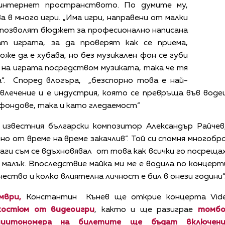
 интернет пространството. По думите му,
а в много игри. „Има игри, направени от малки
и позволят бюджет за професионално написана
ат играта, за да проверят как се приема,
оже да е хубава, но без музикален фон се губи
 на играта посредством музиката, така че тя
а“. Според влогъра, „безспорно това е най-
звлечение и е индустрия, която се превръща във воде
фондове, така и като гледаемост“
 известния български композитор Александър Райчев,
, но от време на време закачлив“. Той си спомня многоб
инаги съм се вдъхновявал от това как всички го посрещ
л малък. Впоследствие майка ми ме е водила по концерт
ство и колко влиятелна личност е бил в онези години“
ември,
Константин Кънев ще открие концерта Vide
 костюм от видеоигри
, както и ще разиграе
томбо
чиито
номера на билетите ще бъдат включен