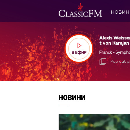
НОВИН
Alexis Weisse
t von Karajan
Franck - Sympho
В ЕФИР
Pop out p
Pop out p
НОВИНИ