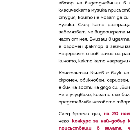
автор на видеодневници в
класическата музика присъств
студия, които не могат да с
музика. След като разпращ
забелязват, че видеоиграта м
част от нея. Влизаш в идеята
е огромен фактор в гейминг
модерният и нов начин на ра
киното, както като наградни 
Константин Кънев е внук на
скромен, обикновен.. сериозен
е бил на гости на дядо си. „В
ме е учудвало, когато съм би
представлява неговото творче
След броени дни,
на 20 но
него
конкурс за най-добър
присъстващи в залата
,