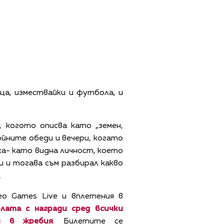
ща, измествайки и футбола, и
 когото описва като „земен,
ройните обеди и вечери, когато
аха- като видна личност, което
и и тогава съм разбирал какво
.
o Games Live и вплетения в
лата с награди сред
в
сички
и в жребия
. Билетите се