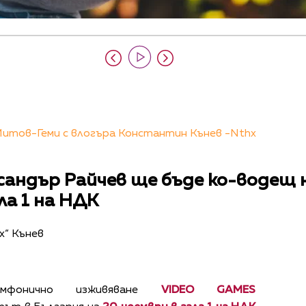
Митов-Геми с влогъра Константин Кънев -Nthx
сандър Райчев ще бъде ко-водещ н
ла 1 на НДК
x“ Кънев
имфонично изживяване
VIDEO GAMES