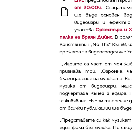
LIVE
предстои за първи 
от 20:00ч.
Създателят
ще бъде основен во
видеоигри и ефектно
участва
Оркестъра и Х
палка на Браян Дийнс.
В роля
Константин „No Thx“ Кънев, и
мрежата за видеосподеляне Yo
„Игрите са част от моя жив
признава той. „Огромна 
благодарение на музиката. К
музика от видеоигри, наи
подчертава Кънев в ефира н
изживяване. Нямам търпение д
от всички публикации ще бъде
„Представете си как музикат
един филм без музика. По същ