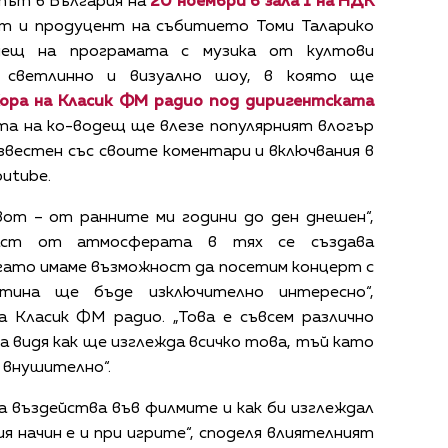
път в България на
20 ноември в зала 1 на НДК
 и продуцент на събитието Томи Таларико
дещ на програмата с музика от култови
 светлинно и визуално шоу, в която ще
ора на Класик ФМ радио под диригентската
та на
ко-водещ ще влезе популярният влогър
звестен със своите коментари и включвания в
utube.
от – от ранните ми години до ден днешен“,
част от атмосферата в тях се създава
огато имаме възможност да посетим концерт с
стина ще бъде изключително интересно“,
а Класик ФМ радио. „Това е съвсем различно
а видя как ще изглежда всичко това, тъй като
 внушително“.
а въздейства във филмите и как би изглеждал
ия начин е и при игрите“, споделя влиятелният