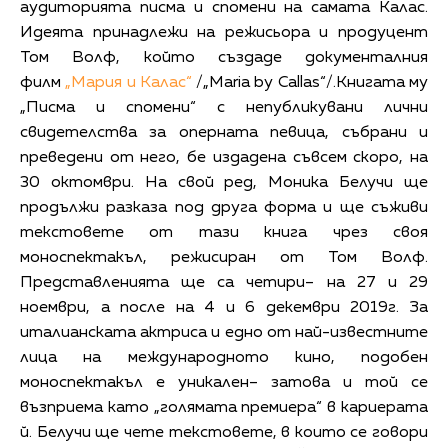
аудиторията писма и спомени на самата Калас.
Идеята принадлежи на режисьора и продуцент
Том Волф, който създаде документалния
филм
„Мария и Калас“
/„Maria by Callas“/.Книгата му
„Писма и спомени“ с непубликувани лични
свидетелства за оперната певица, събрани и
преведени от него, бе издадена съвсем скоро, на
30 октомври. На свой ред, Моника Белучи ще
продължи разказа под друга форма и ще съживи
текстовете от тази книга чрез своя
моноспектакъл, режисиран от Том Волф.
Представленията ще са четири– на 27 и 29
ноември, а после на 4 и 6 декември 2019г. За
италианската актриса и едно от най-известните
лица на международното кино, подобен
моноспектакъл е уникален– затова и той се
възприема като „голямата премиера“ в кариерата
й. Белучи ще чете текстовете, в които се говори