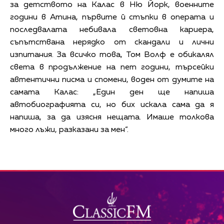
за детството на Калас в Ню Йорк, военните
години в Атина, първите й стъпки в операта и
последвалата небивала световна кариера,
съпътствана нерядко от скандали и лични
изпитания. За всичко това, Том Волф е обикалял
света в продължение на пет години, търсейки
автентични писма и спомени, воден от думите на
самата Калас: „Един ден ще напиша
автобиографията си, но бих искала сама да я
напиша, за да изясня нещата. Имаше толкова
много лъжи, разказани за мен“.