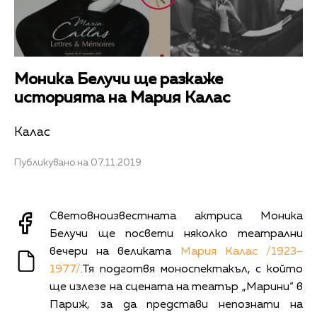
Моника Белучи ще разкаже
историята на Мария Калас
Калас
Публикувано на 07.11.2019
Световноизвестната актриса Моника
Белучи ще посвети няколко театрални
вечери на великата
Мария Калас /1923–
1977/
.Тя подготвя моноспектакъл, с който
ще излезе на сцената на театър „Марини“ в
Париж, за да представи непознати на