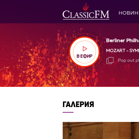
НОВИН
Berliner Phil
MOZART - SYMP
В ЕФИР
Pop out p
Pop out p
ГАЛЕРИЯ