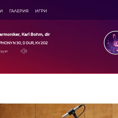
И
ГАЛЕРИЯ
ИГРИ
harmoniker, Karl Bohm, dir
HONY N 30, D DUR, KV 202
layer
layer