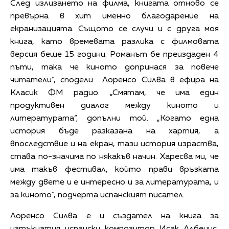
След излизането на филма, книгата отново се
превърна в хит именно благодарение на
екранизацията. Същото се случи и с друга моя
книга, като времевата разлика с филмовата
версия беше 15 години. Романът бе преиздаден 4
пъти, така че киното допринася за повече
читатели“, сподели Лоренсо Силва в ефира на
Класик ФМ радио. „Смятам, че има един
продуктивен диалог между киното и
литературата“, допълни той. „Когато една
история бъде разказана на хартия, а
впоследствие и на екран, тази история израства,
става по-значима по някакъв начин. Харесва ми, че
има такъв фестивал, който прави връзката
между двете и е интересно и за литературата, и
за киното“, подчерта испанският писател.
Лоренсо Силва е и създател на книга за
изтъкнатия испански композитор Исак Албенис,