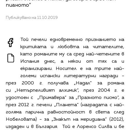
пианото“
Публикувано на 11.10.2019
Той печели едновременно признанието на
критиката и любовта на читателите,
като романите му са сред най-четените в
Испания днес, а някои от тях са и
екранизирани. Носител е на трите най-
големи испански литературни награди -
през 2000 г. получава „Надал“ за романа
си „Нетърпеливият алхимик“, през 2004 г. е
удостоен с „Примавера“ за
„Празното писмо“, а
през 2012 г. печели „Планета“ (наградата с най-
голяма парична равностойност в света след
Нобеловата) - за „Знакът на меридиана“ (2012),
издаден и в България. Той е Лоренсо Силва и бе