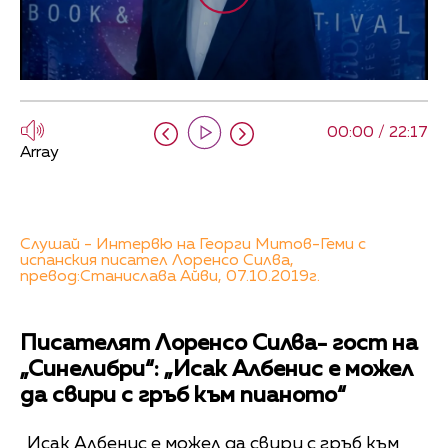
00:00 / 22:17
Array
Слушай - Интервю на Георги Митов-Геми с
испанския писател Лоренсо Силва,
превод:Станислава Айви, 07.10.2019г.
Писателят Лоренсо Силва- гост на
„Синелибри“: „Исак Албенис е можел
да свири с гръб към пианото“
„Исак Албенис е можел да свири с гръб към