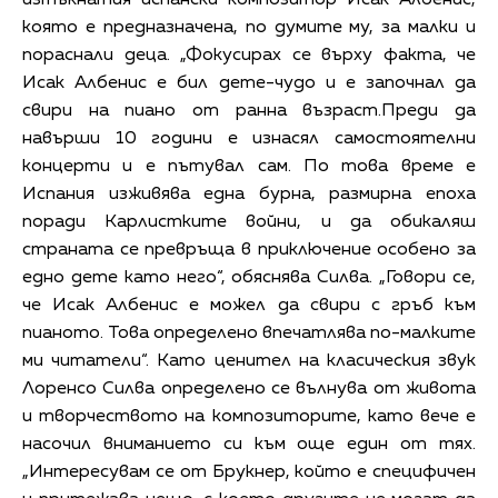
която е предназначена, по думите му, за малки и
пораснали деца. „Фокусирах се върху факта, че
Исак Албенис е бил дете-чудо и е започнал да
свири на пиано от ранна възраст.Преди да
навърши 10 години е изнасял самостоятелни
концерти и е пътувал сам. По това време е
Испания изживява една бурна, размирна епоха
поради Карлистките войни, и да обикаляш
страната се превръща в приключение особено за
едно дете като него“, обяснява Силва. „Говори се,
че Исак Албенис е можел да свири с гръб към
пианото. Това определено впечатлява по-малките
ми читатели“. Като ценител на класическия звук
Лоренсо Силва определено се вълнува от живота
и творчеството на композиторите, като вече е
насочил вниманието си към още един от тях.
„Интересувам се от Брукнер, който е специфичен