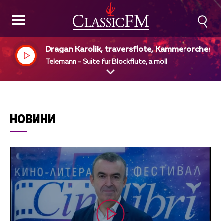
Dragan Karolik, traversflote, Kammerorcheste
"Telemann", Eitelfriedrich Thom, dir
Telemann - Suite fur Blockflute, a moll
НОВИНИ