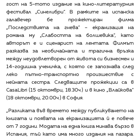
гост на 5-тото издание на кино-литературния
фестивал „Синелибри“. В рамките на испанска
галавечер бе прожектиран филма
„Последствията на гнева” – екранизация на
романа му „Слабостта на болшевика“, като
авторът е и сценарист на лентата. Филмът
разказва за необичайната и трагична връзка
между неудовлетворен от живота си бизнесмен и
14-годишна ученичка, с която се запознава след
леко пътно-транспортно произшествие с
нейната сестра. Следващите прожекции са в
CasaLibri (15 октомври, 18.30ч.) и в кино „Влайкова“
(18 октомври, 20.00ч.) в София.
„Разликата във времето между публикуването на
книгата и появата на екранизацията й е повече
от 7 години. Модата на една книга минава бързо в
Испания, тъй като има много издания на пазара.